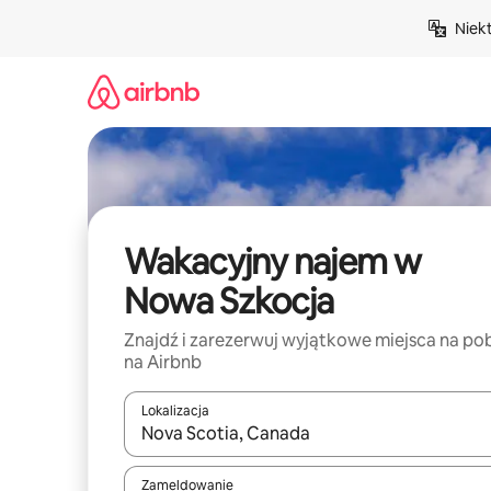
Przejdź
Niek
do
treści
Wakacyjny najem w
Nowa Szkocja
Znajdź i zarezerwuj wyjątkowe miejsca na po
na Airbnb
Lokalizacja
Gdy wyniki będą dostępne, możesz poruszać się p
Zameldowanie