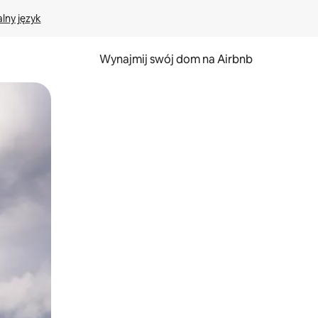
lny język
Wynajmij swój dom na Airbnb
e za pomocą gestów dotykowych lub przesuwania.