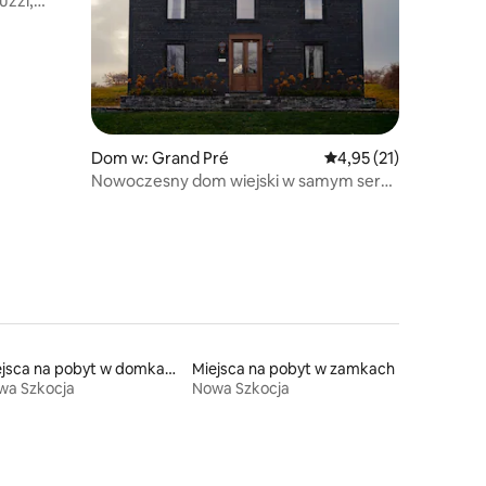
uzzi,
Dom w: Grand Pré
Średnia ocena: 4,95 na 
4,95 (21)
Nowoczesny dom wiejski w samym sercu
krainy wina!
Miejsca na pobyt w domkach
Miejsca na pobyt w zamkach
wa Szkocja
Nowa Szkocja