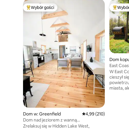
Wybór gości
Wybór
Najpopularniejsze z kategorii Wybór gości
Najpopul
Dom kopu
c
East Coas
w kopuła
W East C
cieszył s
powietrzu
miasta, al
i atrakcji.
prywatną
pięknymi
położoną 
Dom w: Greenfield
Średnia ocena: 4,99 na 5
4,99 (210)
powierzch
Dom nad jeziorem z wanną
przez cały
z hydromasażem
Zrelaksuj się w Hidden Lake West,
przeznacz