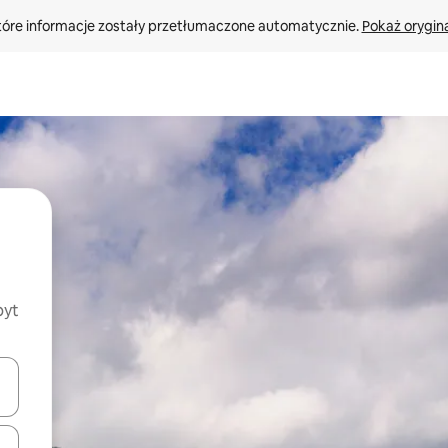
tóre informacje zostały przetłumaczone automatycznie. 
Pokaż orygina
byt
o nich za pomocą klawiszy strzałek w górę i w dół lub przeglądać j