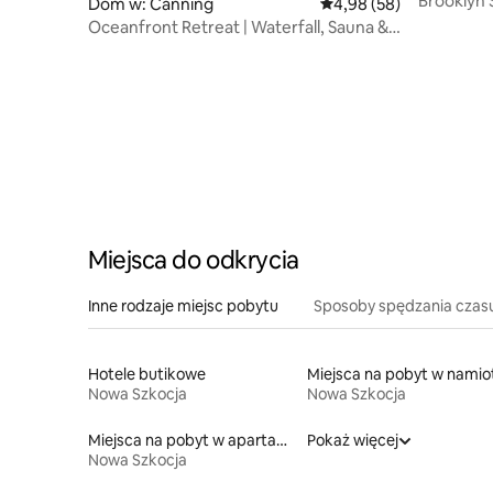
Brooklyn
Dom w: Canning
Średnia ocena: 4,98 na 
4,98 (58)
Oceanfront Retreat | Waterfall, Sauna &
Tide Views
Miejsca do odkrycia
Inne rodzaje miejsc pobytu
Sposoby spędzania czas
Hotele butikowe
Nowa Szkocja
Nowa Szkocja
Miejsca na pobyt w apartamentach z obsługą
Pokaż więcej
Nowa Szkocja