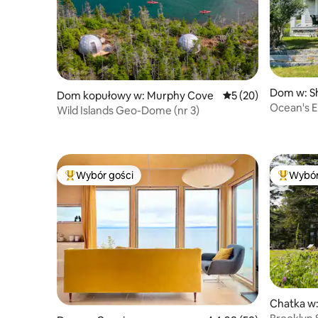
Dom w: S
Dom kopułowy w: Murphy Cove
Średnia ocena: 5 na 
5 (20)
Ocean's E
Wild Islands Geo-Dome (nr 3)
7 akrów
Wybór gości
Wybór
Najpopularniejsze z kategorii Wybór gości
Najpopul
Chatka w: