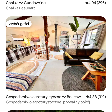
Chatka w: Gundowring
Średnia ocena: 4
4,94 (396)
Chatka Beaunart
Wybór gości
Wybór gości
Gospodarstwo agroturystyczne w: Beechwo
Średnia ocena: 
4,88 (319)
rth
Gospodarstwo agroturystyczne, prywatny pokój
gościnny i salon