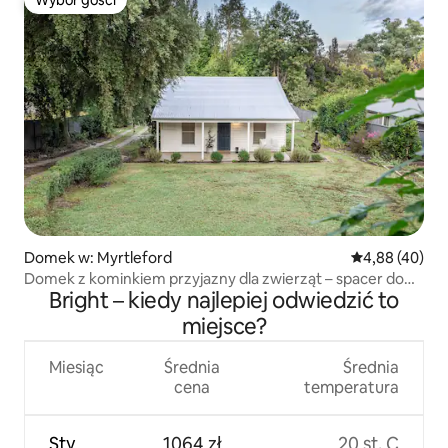
Wybór gości
Domek w: Myrtleford
Średnia ocena:
4,88 (40)
Domek z kominkiem przyjazny dla zwierząt – spacer do
Bright – kiedy najlepiej odwiedzić to
miasta
miejsce?
Miesiąc
Średnia
Średnia
cena
temperatura
Sty
1064 zł
20 st. C