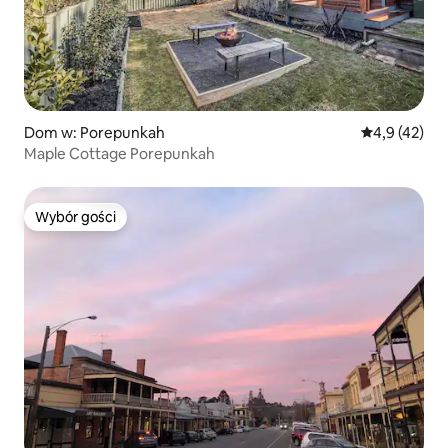
Dom w: Porepunkah
Średnia ocena
4,9 (42)
Maple Cottage Porepunkah
Wybór gości
Wybór gości