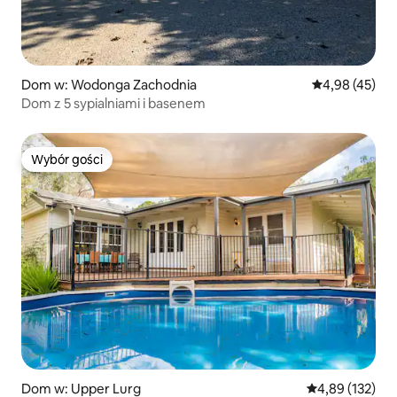
Dom w: Wodonga Zachodnia
Średnia ocena:
4,98 (45)
Dom z 5 sypialniami i basenem
Wybór gości
Wybór gości
Dom w: Upper Lurg
Średnia ocena: 
4,89 (132)