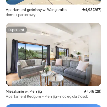
Apartament gościnny w: Wangaratta
Średnia ocena: 
4,93 (267)
domek parterowy
Superhost
Superhost
Mieszkanie w: Merrijig
Średnia ocena:
4,46 (28)
Apartament Redgum – Merrijig – nocleg dla 7 osób