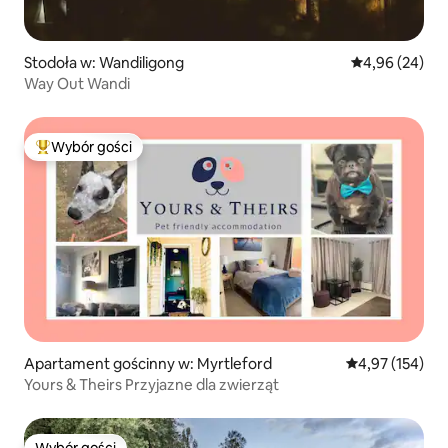
Stodoła w: Wandiligong
Średnia ocena:
4,96 (24)
Way Out Wandi
Wybór gości
Najpopularniejsze z kategorii Wybór gości
Apartament gościnny w: Myrtleford
Średnia ocena: 
4,97 (154)
Yours & Theirs Przyjazne dla zwierząt
Wybór gości