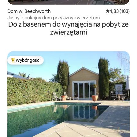
Dom w: Beechworth
Średnia ocena: 
4,83 (103)
Jasny i spokojny dom przyjazny zwierzętom
Do z basenem do wynajęcia na pobyt ze
zwierzętami
Wybór gości
Najpopularniejsze z kategorii Wybór gości