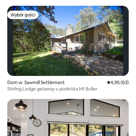
Wybór gości
Wybór gości
Dom w: Sawmill Settlement
Średnia ocena:
4,95 (63)
Stirling Lodge getaway u podnóża Mt Buller