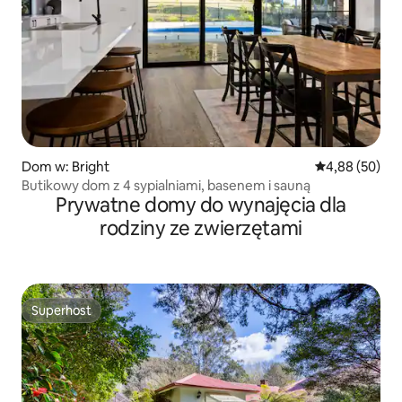
Dom w: Bright
Średnia ocena:
4,88 (50)
Butikowy dom z 4 sypialniami, basenem i sauną
Prywatne domy do wynajęcia dla
rodziny ze zwierzętami
Superhost
Superhost