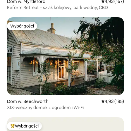
Dom w: Myrtleford
Średnia ocena: 
4,93 (167)
Reform Retreat – szlak kolejowy, park wodny, CBD
Wybór gości
Wybór gości
Dom w: Beechworth
Średnia ocena: 
4,93 (185)
XIX-wieczny domek z ogrodem i Wi-Fi
Wybór gości
Najpopularniejsze z kategorii Wybór gości