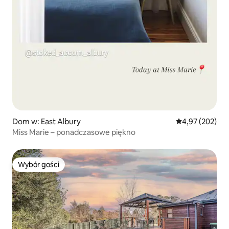
Dom w: East Albury
Średnia ocena: 
4,97 (202)
Miss Marie – ponadczasowe piękno
Wybór gości
Wybór gości