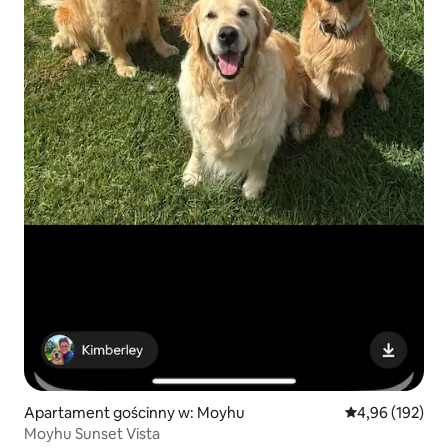
Apartament gościnny w: Moyhu
Średnia ocena: 
4,96 (192)
Moyhu Sunset Vista