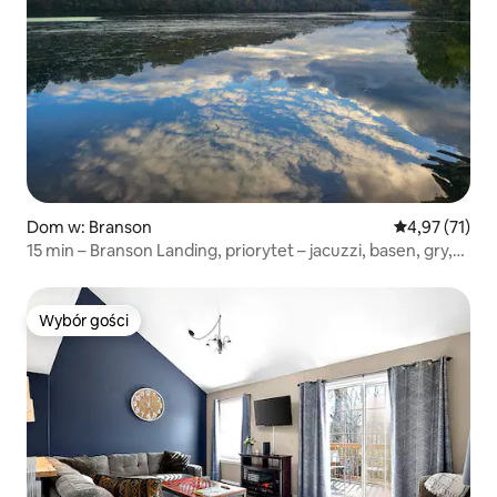
Dom w: Branson
Średnia ocena:
4,97 (71)
15 min – Branson Landing, priorytet – jacuzzi, basen, gry,
stół przy basenie
Wybór gości
Wybór gości