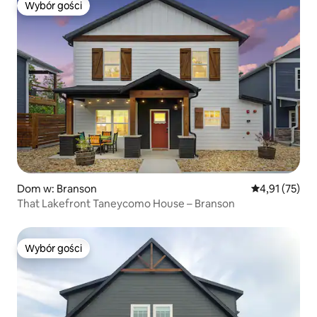
Wybór gości
Wybór gości
Dom w: Branson
Średnia ocena:
4,91 (75)
That Lakefront Taneycomo House – Branson
Wybór gości
Wybór gości