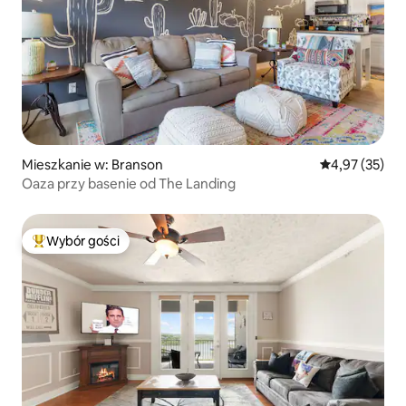
Mieszkanie w: Branson
Średnia ocena:
4,97 (35)
Oaza przy basenie od The Landing
Wybór gości
Najpopularniejsze z kategorii Wybór gości