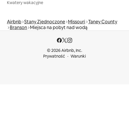
Kwatery wakacyjne
Airbnb
Stany Zjednoczone
Missouri
Taney County
Branson
Miejsca na pobyt nad wodą
© 2026 Airbnb, Inc.
Prywatność
Warunki