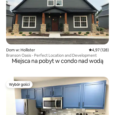
Dom w: Hollister
Średnia ocena: 
4,97 (128)
Branson Oasis - Perfect Location and Development
Miejsca na pobyt w condo nad wodą
Wybór gości
Wybór gości