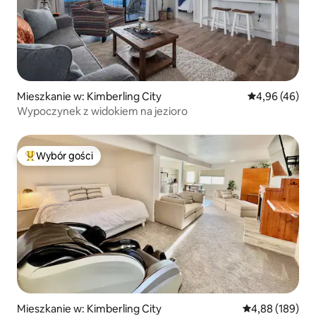
Mieszkanie w: Kimberling City
Średnia ocena:
4,96 (46)
Wypoczynek z widokiem na jezioro
Wybór gości
Najpopularniejsze z kategorii Wybór gości
Mieszkanie w: Kimberling City
Średnia ocena: 
4,88 (189)