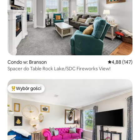
Condo w: Branson
Średnia ocena: 
4,88 (147)
Spacer do Table Rock Lake/SDC Fireworks View!
Wybór gości
Najpopularniejsze z kategorii Wybór gości