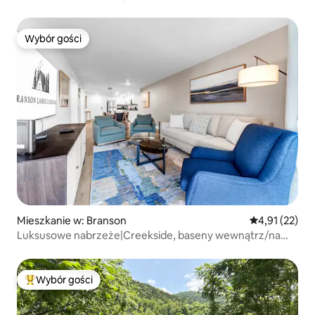
Wybór gości
Wybór gości
Mieszkanie w: Branson
Średnia ocena:
4,91 (22)
Luksusowe nabrzeże|Creekside, baseny wewnątrz/na
zewnątrz i widok!
Wybór gości
Najpopularniejsze z kategorii Wybór gości