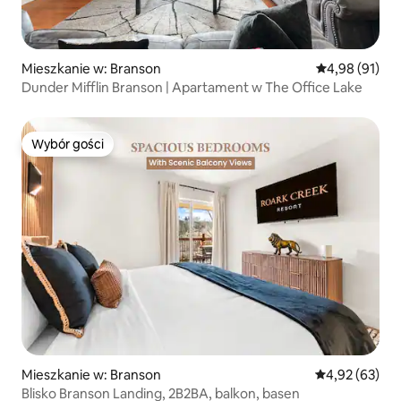
Mieszkanie w: Branson
Średnia ocena:
4,98 (91)
Dunder Mifflin Branson | Apartament w The Office Lake
Wybór gości
Wybór gości
Mieszkanie w: Branson
Średnia ocena:
4,92 (63)
Blisko Branson Landing, 2B2BA, balkon, basen