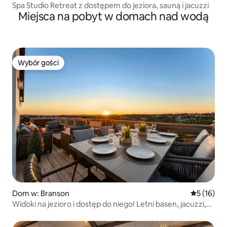
Spa Studio Retreat z dostępem do jeziora, sauną i jacuzzi
Miejsca na pobyt w domach nad wodą
Wybór gości
Wybór gości
Dom w: Branson
Średnia oce
5 (16)
Widoki na jezioro i dostęp do niego! Letni basen, jacuzzi,
palenisko