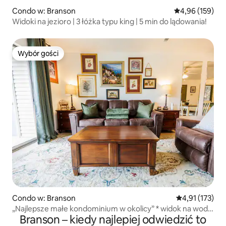
Condo w: Branson
Średnia ocena: 
4,96 (159)
Widoki na jezioro | 3 łóżka typu king | 5 min do lądowania!
Wybór gości
Wybór gości
Condo w: Branson
Średnia ocena: 
4,91 (173)
„Najlepsze małe kondominium w okolicy” * widok na wodę
Branson – kiedy najlepiej odwiedzić to
i golfa *