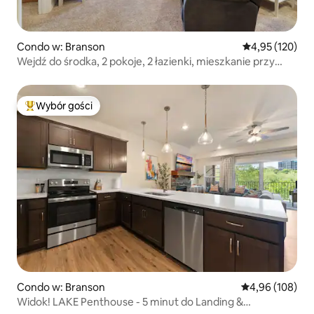
Condo w: Branson
Średnia ocena: 
4,95 (120)
Wejdź do środka, 2 pokoje, 2 łazienki, mieszkanie przy
jeziorze. SDC 3 MIN.
Wybór gości
Najpopularniejsze z kategorii Wybór gości
Condo w: Branson
Średnia ocena: 
4,96 (108)
Widok! LAKE Penthouse - 5 minut do Landing &