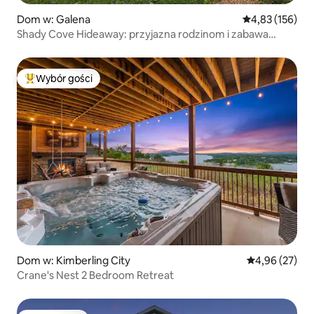
Dom w: Galena
Średnia ocena: 
4,83 (156)
Shady Cove Hideaway: przyjazna rodzinom i zabawa
Branson
Wybór gości
Najpopularniejsze z kategorii Wybór gości
Dom w: Kimberling City
Średnia ocena:
4,96 (27)
Crane's Nest 2 Bedroom Retreat