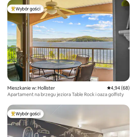
Wybór gości
Najpopularniejsze z kategorii Wybór gości
Mieszkanie w: Hollister
Średnia ocena:
4,94 (68)
Apartament na brzegu jeziora Table Rock i oaza golfisty
Wybór gości
Najpopularniejsze z kategorii Wybór gości