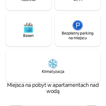
kominek elektryczny, aby cieszyć się
Silver Dollar City i
chłodnymi nocami. Świetna lokalizacja,
aby cieszyć się Branson 76 Strip, golfem,
wędkowaniem, Silver Dollar City
i Branson Landing.
Bezpłatny parking
Basen
na miejscu
Klimatyzacja
Miejsca na pobyt w apartamentach nad
wodą