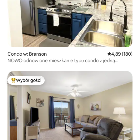
Condo w: Branson
Średnia ocena: 
4,89 (180)
NOWO odnowione mieszkanie typu condo z jedną
sypialnią przy wodzie
Wybór gości
Najpopularniejsze z kategorii Wybór gości