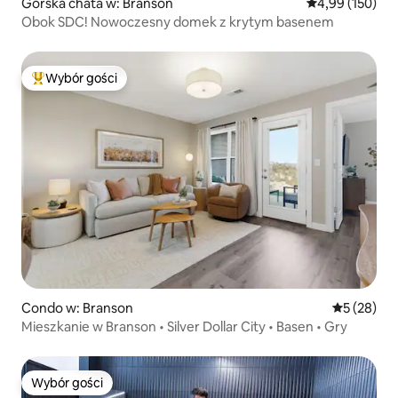
Górska chata w: Branson
Średnia ocena: 
4,99 (150)
Obok SDC! Nowoczesny domek z krytym basenem
Wybór gości
Najpopularniejsze z kategorii Wybór gości
Condo w: Branson
Średnia oce
5 (28)
Mieszkanie w Branson • Silver Dollar City • Basen • Gry
Wybór gości
Wybór gości