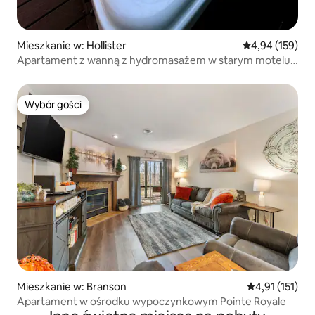
Mieszkanie w: Hollister
Średnia ocena: 
4,94 (159)
Apartament z wanną z hydromasażem w starym motelu
(21
Wybór gości
Wybór gości
Mieszkanie w: Branson
Średnia ocena: 
4,91 (151)
Apartament w ośrodku wypoczynkowym Pointe Royale