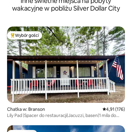
Inne świetne miejsca na pobyty
wakacyjne w pobliżu Silver Dollar City
Wybór gości
Najpopularniejsze z kategorii Wybór gości
Chatka w: Branson
Średnia ocena: 
4,91 (176)
Lily Pad |Spacer do restauracji|Jacuzzi, basen|1 mila do
SDC