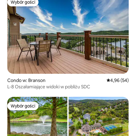
Wybór gości
Wybór gości
Condo w: Branson
Średnia ocena:
4,96 (54)
L-8 Oszałamiające widoki w pobliżu SDC
Wybór gości
Wybór gości