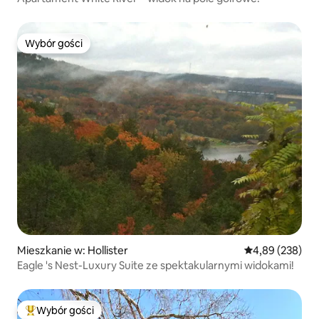
Wybór gości
Wybór gości
Mieszkanie w: Hollister
Średnia ocena: 
4,89 (238)
Eagle 's Nest-Luxury Suite ze spektakularnymi widokami!
Wybór gości
Najpopularniejsze z kategorii Wybór gości