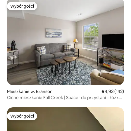
Wybór gości
Wybór gości
Mieszkanie w: Branson
Średnia ocena: 
4,93 (142)
Ciche mieszkanie Fall Creek | Spacer do przystani + łóżko
king size
Wybór gości
Wybór gości