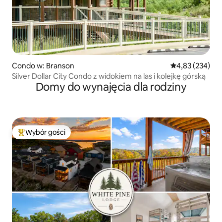
Condo w: Branson
Średnia ocena: 
4,83 (234)
Silver Dollar City Condo z widokiem na las i kolejkę górską
Domy do wynajęcia dla rodziny
Wybór gości
Najpopularniejsze z kategorii Wybór gości