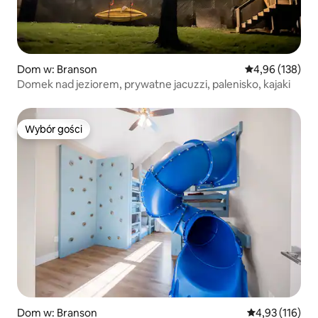
Dom w: Branson
Średnia ocena: 
4,96 (138)
Domek nad jeziorem, prywatne jacuzzi, palenisko, kajaki
Wybór gości
Wybór gości
Dom w: Branson
Średnia ocena: 
4,93 (116)