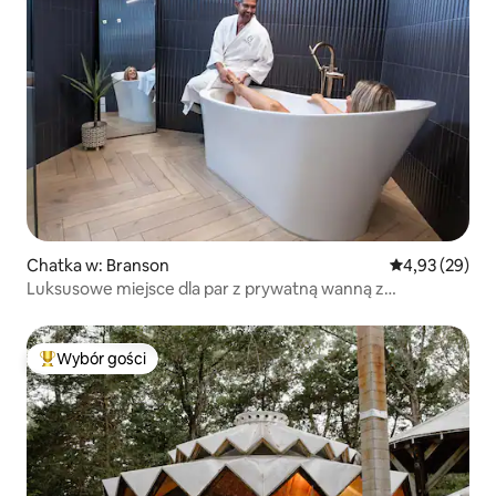
Chatka w: Branson
Średnia ocena:
4,93 (29)
Luksusowe miejsce dla par z prywatną wanną z
hydromasażem
Wybór gości
Najpopularniejsze z kategorii Wybór gości