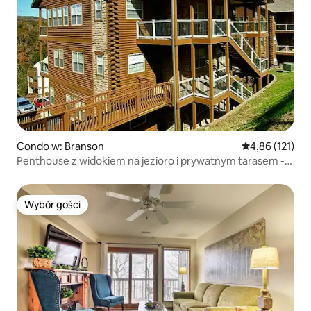
Condo w: Branson
Średnia ocena: 
4,86 (121)
Penthouse z widokiem na jezioro i prywatnym tarasem -
następne 2 SDC
Wybór gości
Wybór gości