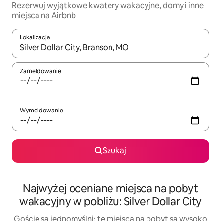
Rezerwuj wyjątkowe kwatery wakacyjne, domy i inne
miejsca na Airbnb
Lokalizacja
Gdy wyniki będą dostępne, możesz poruszać się po nich za pom
Zameldowanie
Wymeldowanie
Szukaj
Najwyżej oceniane miejsca na pobyt
wakacyjny w pobliżu: Silver Dollar City
Goście są jednomyślni: te miejsca na pobyt są wysoko