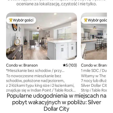
oceniane za lokalizację, czystość i nie tylko.
Wybór gości
Wybór gości
Najpopularniejsze z kategorii Wybór gości
Najpopularniejsze
Condo w: Branson
Średnia ocena: 5 na 5, liczba 
5 (103)
Condo w: Branson
*Mieszkanie bez schodów / przy
1 mile SDC / Duży 
jeziorze, 1 mila od SDC*
jezioro! / Basen n
To nowoczesne mieszkanie bez
Witamy w The Tree
schodów, położone nad jeziorem,
7 nocy lub dłużej! 
z 2 łóżkami typu king size i 2 łazienkami,
Silver Dollar City 
znajduje się w Indian Point / Table Rock
Strip i Table Rock
Popularne udogodnienia w miejscach na
Lake, 1 milę od Silver Dollar City. Pobliskie
House możesz spo
atrakcje: Silver Dollar City - 1 mila stąd
odnowionego, zab
pobyt wakacyjnych w pobliżu: Silver
Branson Strip/rozrywka/restauracje - 10
miejsca. Miejsca d
Dollar City
minut jazdy samochodem Indian Point
maksymalnie 6 osó