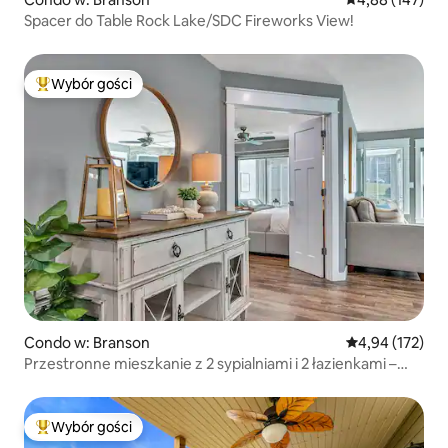
Spacer do Table Rock Lake/SDC Fireworks View!
Wybór gości
Najpopularniejsze z kategorii Wybór gości
Condo w: Branson
Średnia ocena: 
4,94 (172)
Przestronne mieszkanie z 2 sypialniami i 2 łazienkami –
łóżka typu King w obu pokojach
Wybór gości
Najpopularniejsze z kategorii Wybór gości