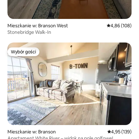
Mieszkanie w: Branson West
Średnia ocena: 
4,86 (108)
Stonebridge Walk-In
Wybór gości
Wybór gości
Mieszkanie w: Branson
Średnia ocena: 
4,95 (139)
Apartament White River – widok na pole golfowe!