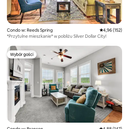
Condo w: Reeds Spring
Średnia ocena: 
4,96 (152)
*Przytulne mieszkanie* w pobliżu Silver Dollar City!
Wybór gości
Wybór gości
Condo w: Branson
Średnia ocena: 
4,88 (147)