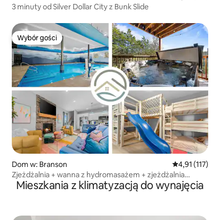
3 minuty od Silver Dollar City z Bunk Slide
Wybór gości
Wybór gości
Dom w: Branson
Średnia ocena: 
4,91 (117)
Zjeżdżalnia + wanna z hydromasażem + zjeżdżalnia
Mieszkania z klimatyzacją do wynajęcia
wodna | 4 min. Silver Dollar