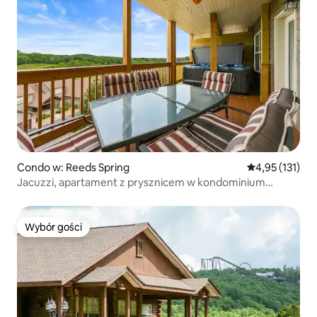
Condo w: Reeds Spring
Średnia ocena: 
4,95 (131)
Jacuzzi, apartament z prysznicem w kondominium
w pobliżu Silver Dollar City!
Wybór gości
Wybór gości