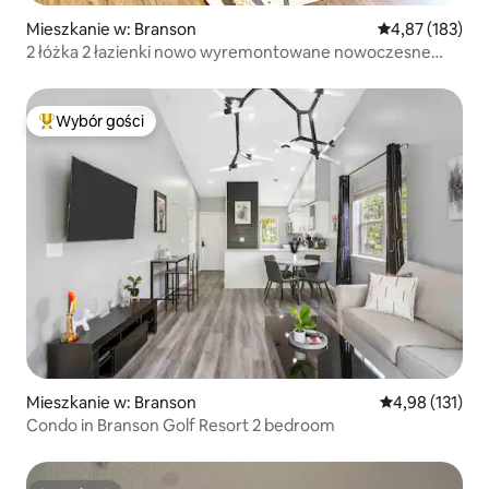
Mieszkanie w: Branson
Średnia ocena: 
4,87 (183)
2 łóżka 2 łazienki nowo wyremontowane nowoczesne
mieszkanie
Wybór gości
Najpopularniejsze z kategorii Wybór gości
Mieszkanie w: Branson
Średnia ocena: 
4,98 (131)
Condo in Branson Golf Resort 2 bedroom