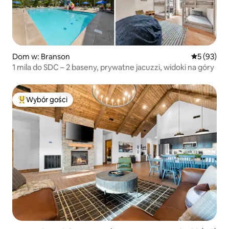
Dom w: Branson
Średnia oce
5 (93)
1 mila do SDC – 2 baseny, prywatne jacuzzi, widoki na góry
Wybór gości
Najpopularniejsze z kategorii Wybór gości