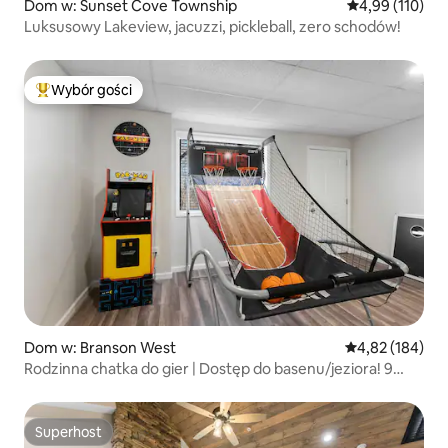
Dom w: Sunset Cove Township
Średnia ocena: 
4,99 (110)
Luksusowy Lakeview, jacuzzi, pickleball, zero schodów!
Wybór gości
Najpopularniejsze z kategorii Wybór gości
Dom w: Branson West
Średnia ocena: 
4,82 (184)
Rodzinna chatka do gier | Dostęp do basenu/jeziora! 9
minut do SDC
Superhost
Superhost