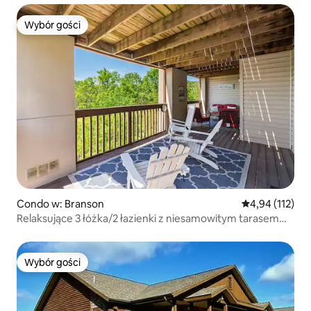
Wybór gości
Wybór gości
Condo w: Branson
Średnia ocena: 
4,94 (112)
Relaksujące 3 łóżka/2 łazienki z niesamowitym tarasem
obok SDC!
Wybór gości
Wybór gości