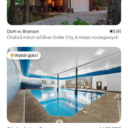
Dom w: Branson
Średnia oc
5 (4)
Chata 6 minut od Silver Dollar City, 6 miejsc noclegowych
Wybór gości
Najpopularniejsze z kategorii Wybór gości