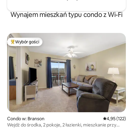
Wynajem mieszkań typu condo z Wi-Fi
Wybór gości
Najpopularniejsze z kategorii Wybór gości
Condo w: Branson
Średnia ocena: 
4,95 (122)
Wejdź do środka, 2 pokoje, 2 łazienki, mieszkanie przy
jeziorze. SDC 3 MIN.