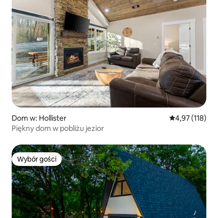
Dom w: Hollister
Średnia ocena: 
4,97 (118)
Piękny dom w pobliżu jezior
Wybór gości
Wybór gości