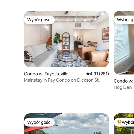
Wybór gości
Wybór g
Wybór gości
Wybór g
Condo w: Fayetteville
Średnia ocena: 4,91 na 5
4,91 (281)
Mainstay in Fay Condo on Dickson St.
Condo w: 
Hog Den
Wybór gości
Wybór
Wybór gości
Najpopul