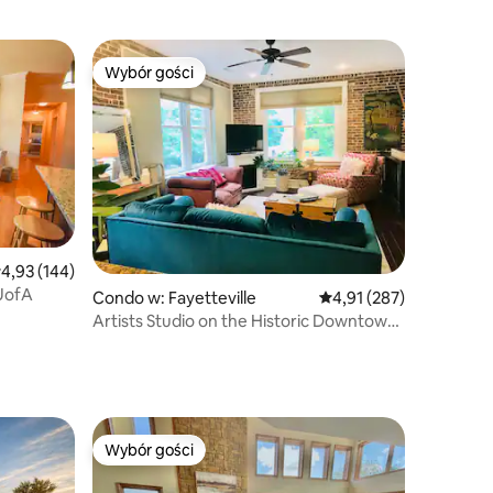
Wybór gości
Wybór gości
rednia ocena: 4,93 na 5, liczba recenzji: 144
4,93 (144)
 UofA
Condo w: Fayetteville
Średnia ocena: 4,91 na 5
4,91 (287)
Artists Studio on the Historic Downtown
Square
Wybór gości
Wybór gości