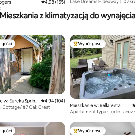
Lake Dreams Hideaway | 10 akr
ogers
Średnia ocena: 4,98 na 5, liczba recenzji: 165
4,98 (165)
Oszałamiające widoki
k
Mieszkania z klimatyzacją do wynajęci
 gości
Wybór gości
arniejsze z kategorii Wybór gości
Najpopularniejsze z kategorii 
e w: Eureka Spring
Średnia ocena: 4,94 na 5, liczba recenzji: 104
4,94 (104)
, liczba recenzji: 141
Mieszkanie w: Bella Vista
Ś
 Cottage/ #7 Oak Crest
Apartament typu studio, jacuzz
na zimowe jezioro
 gości
Wybór gości
arniejsze z kategorii Wybór gości
Najpopularniejsze z kategorii 