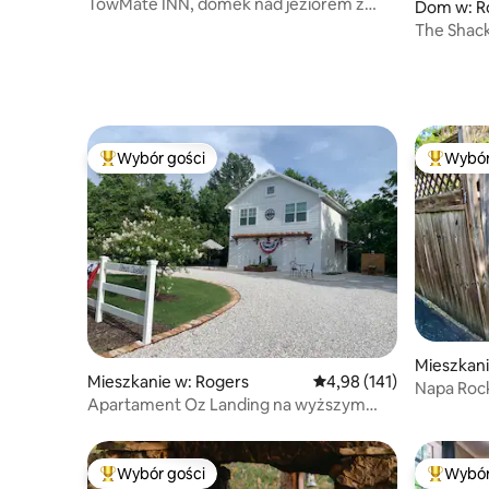
TowMate INN, domek nad jeziorem z
Dom w: R
bezpośrednim dostępem do jeziora
The Shac
Wybór gości
Wybór
Najpopularniejsze z kategorii Wybór gości
Najpopul
Mieszkani
Mieszkanie w: Rogers
Średnia ocena: 4,98 na 5
4,98 (141)
s
Napa Rock
Apartament Oz Landing na wyższym
poziomie – stawki miesięczne!
Wybór gości
Wybór
Najpopularniejsze z kategorii Wybór gości
Najpopul