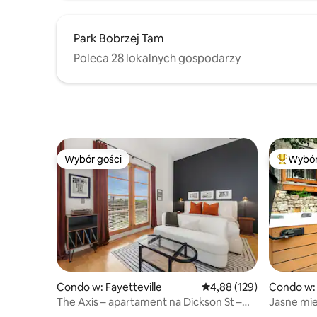
Park Bobrzej Tam
Poleca 28 lokalnych gospodarzy
Wybór gości
Wybór
Wybór gości
Najpopul
Condo w: Fayetteville
Średnia ocena: 4,88 na 5
4,88 (129)
Condo w: 
The Axis – apartament na Dickson St –
Jasne mies
spacer do UofA
i kominki