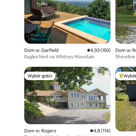
Dom w: Garfield
Średnia ocena: 4,93 na 5
4,93 (150)
Dom w: R
Eagles Nest na Whitney Mountain
Shoreline
Arkansas
Wybór gości
Wybór
Wybór gości
Najpopul
Dom w: Rogers
Średnia ocena: 4,8 na 5
4,8 (114)