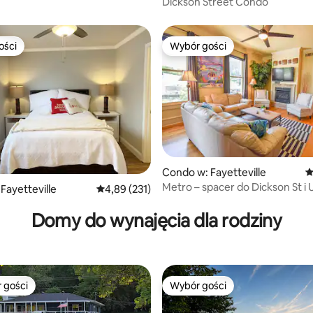
Dickson Street Condo
ości
Wybór gości
ości
Wybór gości
, liczba recenzji: 281
Condo w: Fayetteville
Ś
Metro – spacer do Dickson St i
Fayetteville
Średnia ocena: 4,89 na 5, liczba recenzji: 231
4,89 (231)
Domy do wynajęcia dla rodziny
 gości
Wybór gości
arniejsze z kategorii Wybór gości
Wybór gości