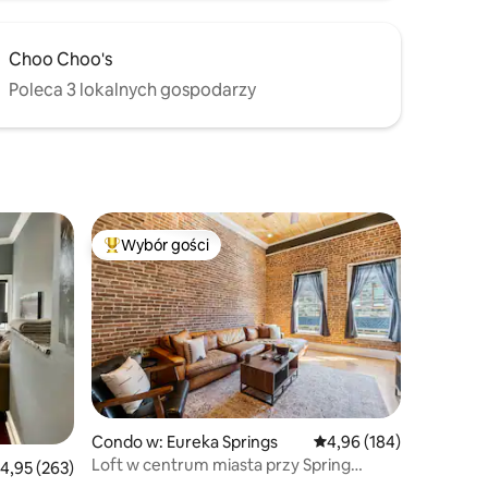
Choo Choo's
Poleca 3 lokalnych gospodarzy
Wybór gości
Wybór gości
Najpopularniejsze z kategorii Wybór gości
Condo w: Eureka Springs
Średnia ocena: 4,96 na 5
4,96 (184)
Loft w centrum miasta przy Spring
rednia ocena: 4,95 na 5, liczba recenzji: 263
4,95 (263)
z parkingiem, w pobliżu Basin Park