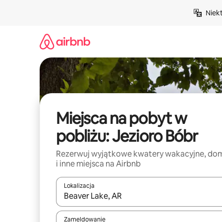
Przejdź
Niek
do
treści
Miejsca na pobyt w
pobliżu: Jezioro Bóbr
Rezerwuj wyjątkowe kwatery wakacyjne, do
i inne miejsca na Airbnb
Lokalizacja
Gdy wyniki będą dostępne, możesz poruszać się p
Zameldowanie