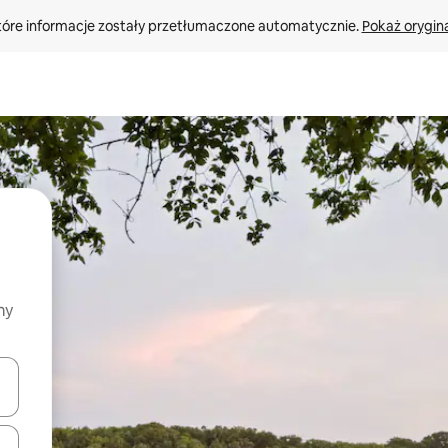
tóre informacje zostały przetłumaczone automatycznie. 
Pokaż orygina
my
o nich za pomocą klawiszy strzałek w górę i w dół lub przeglądać j