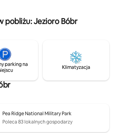
ogniem lub zanurz się w wannie z
azowym
hydromasażem pod gwiazdami.
Zrelaksuj się w domku z piecem
 za
 pobliżu: Jezioro Bóbr
opalanym drewnem i spędź trochę czasu
 – 2. pies.
z rodziną podczas wieczoru gier.
ny parking na
Klimatyzacja
iejscu
óbr
Pea Ridge National Military Park
Poleca 83 lokalnych gospodarzy