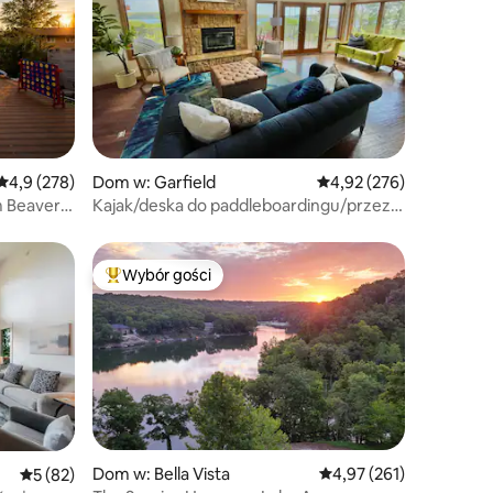
Średnia ocena: 4,9 na 5, liczba recenzji: 278
4,9 (278)
Dom w: Garfield
Średnia ocena: 4,92 na 5
4,92 (276)
m Beaver
Kajak/deska do paddleboardingu/przez
basen/tenis/pickleball
Wybór gości
Wybór gości
Najpopularniejsze z kategorii Wybór gości
Dom w: Bella Vista
Średnia ocena: 4,97 na 5
4,97 (261)
Średnia ocena: 5 na 5, liczba recenzji: 82
5 (82)