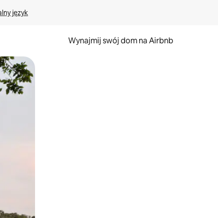
lny język
Wynajmij swój dom na Airbnb
e za pomocą gestów dotykowych lub przesuwania.