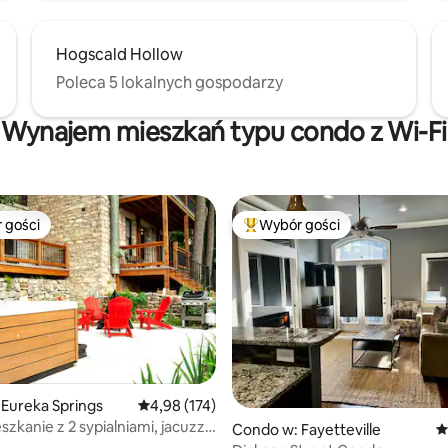
Hogscald Hollow
Poleca 5 lokalnych gospodarzy
Wynajem mieszkań typu condo z Wi-Fi
 gości
Wybór gości
arniejsze z kategorii Wybór gości
Najpopularniejsze z kategorii 
, liczba recenzji: 129
Eureka Springs
Średnia ocena: 4,98 na 5, liczba recenzji: 174
4,98 (174)
zkanie z 2 sypialniami, jacuzzi
Condo w: Fayetteville
Ś
em