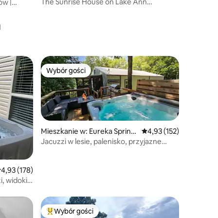
The Sunrise House on Lake Ann
ów |
Apartment
a
Wybór gości
Wybór gości
Wybór gości
Mieszkanie w: Eureka Spring
Średnia ocena: 4,93 na 5
4,93 (152)
s
Jacuzzi w lesie, palenisko, przyjazne
zwierzętom
rednia ocena: 4,93 na 5, liczba recenzji: 178
4,93 (178)
i, widoki
Wybór gości
Wybór gości
Najpopularniejsze z kategorii Wybór gości