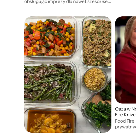
obsługując imprezy dla nawet sześciuset
gości.
Oaza w No
Fire Knive
Food Fire 
prywatnyc
kucharzy 