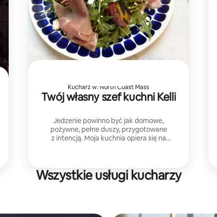
Kucharz w: North Coast Mass
Twój własny szef kuchni Kelli
Jedzenie powinno być jak domowe,
pożywne, pełne duszy, przygotowane
z intencją. Moja kuchnia opiera się na
świeżych, sezonowych składnikach
inspirowanych rustykalnymi tradycjami,
które celebrują prostotę i głębię smaku.
Wszystkie usługi kucharzy