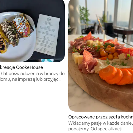
 kreacje CookeHouse
 lat doświadczenia w branży do
omu, na imprezę lub przyjęcie!
lnych kolacji po wesela – mogę
 Ci niezapomniane
enie kulinarne!
Opracowane przez szefa kuchn
Wkładamy pasję w każde danie,
podajemy. Od specjalizacji