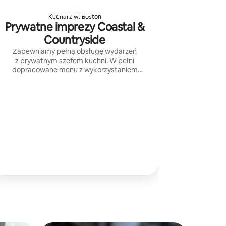
Kucharz w: Boston
Prywatne imprezy Coastal &
Countryside
Zapewniamy pełną obsługę wydarzeń
z prywatnym szefem kuchni. W pełni
dopracowane menu z wykorzystaniem
wysokiej jakości składników pozyskiwanych
w miarę możliwości lokalnie. Obsługujemy
NH/VT/MA i Cape Cod.