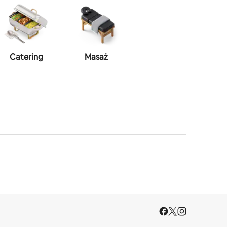
Catering
Masaż
Makijaż
St
w