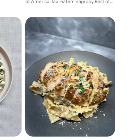
h po
of America i laureatem nagrody Best of
h – robimy
Boston.