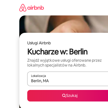
Przejdź
do
treści
Usługi Airbnb
Kucharze w: Berlin
Znajdź wyjątkowe usługi oferowane przez
lokalnych specjalistów na Airbnb.
Lokalizacja
Gdy wyniki będą dostępne, możesz poruszać się p
Szukaj