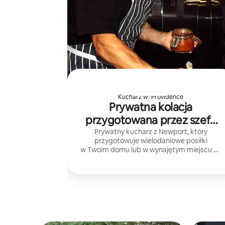
Kucharz w: Providence
Prywatna kolacja
przygotowana przez szefa
kuchni Nikołaja
Prywatny kucharz z Newport, który
przygotowuje wielodaniowe posiłki
w Twoim domu lub w wynajętym miejscu na
Airbnb, korzystając z sezonowych
składników i spersonalizowanych menu na
specjalne okazje.