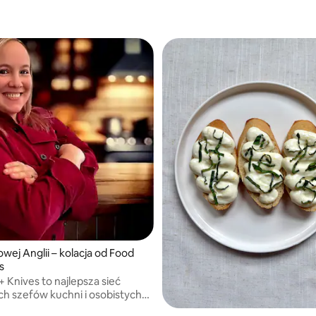
w ograniczeniach dietetycznyc
obsługę w białych rękawiczkac
wszystko!
wej Anglii – kolacja od Food
s
+ Knives to najlepsza sieć
h szefów kuchni i osobistych
domowych, którzy zapewnią Ci