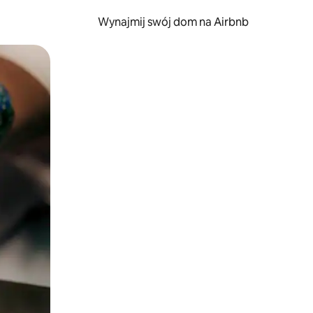
Wynajmij swój dom na Airbnb
e za pomocą gestów dotykowych lub przesuwania.