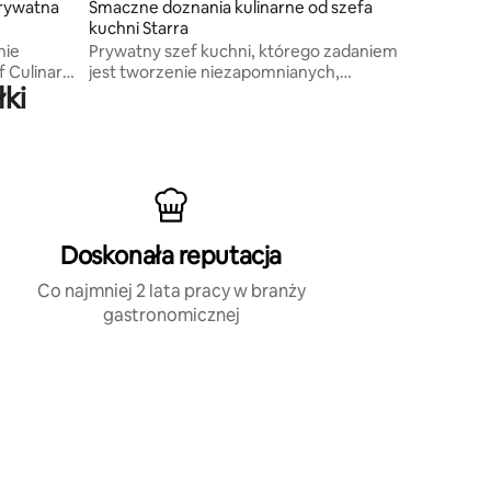
prywatna
Smaczne doznania kulinarne od szefa
kuchni Starra
nie
Prywatny szef kuchni, którego zadaniem
f Culinary
jest tworzenie niezapomnianych,
łki
smakowitych posiłków, które zapewnią Ci
komfort, poczucie bliskości
i bezproblemowy pobyt. Aby zapoznać
się z portfolio, odwiedź @itschefstarr
Doskonała reputacja
Co najmniej 2 lata pracy w branży
gastronomicznej