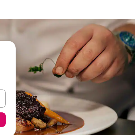
o nich za pomocą klawiszy strzałek w górę i w dół lub przeglądać j