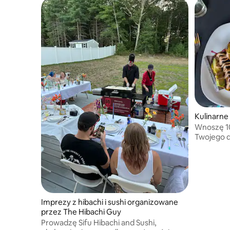
Kulinarne
Wnoszę 10
Twojego d
Od kamera
zapewnić
doświadcz
Imprezy z hibachi i sushi organizowane
przez The Hibachi Guy
Prowadzę Sifu Hibachi and Sushi,