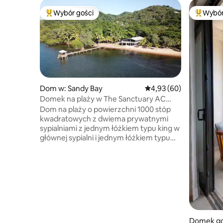
Wybór gości
Wybór
Najpopularniejsze z kategorii Wybór gości
Najpopul
Dom w: Sandy Bay
Średnia ocena: 4,93 na 
4,93 (60)
Domek na plaży w The Sanctuary AC
Dock Kayak
Dom na plaży o powierzchni 1000 stóp
kwadratowych z dwiema prywatnymi
sypialniami z jednym łóżkiem typu king w
głównej sypialni i jednym łóżkiem typu
queen oraz jednym łóżkiem typu twin w
drugiej sypialni oraz dwiema łazienkami.
W salonie znajdują się również dwie
kanapy, które mogą pomieścić 5 osób, a
kilka kolejnych osób może spać w salonie.
Posiada w pełni wyposażoną kuchnię i
500 stóp kwadratowych werandy, aby
zobaczyć niesamowite zachody słońca
Domek go
Sandy Bay. * Uwaga: wymagamy