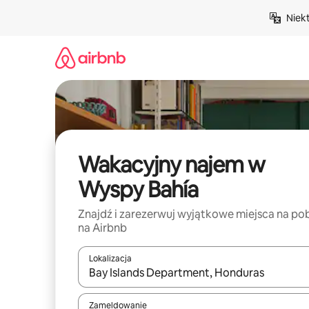
Przejdź
Niek
do
treści
Wakacyjny najem w
Wyspy Bahía
Znajdź i zarezerwuj wyjątkowe miejsca na po
na Airbnb
Lokalizacja
Gdy wyniki będą dostępne, możesz poruszać się p
Zameldowanie