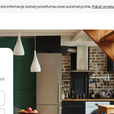
tóre informacje zostały przetłumaczone automatycznie. 
Pokaż orygina
byt
o nich za pomocą klawiszy strzałek w górę i w dół lub przeglądać j