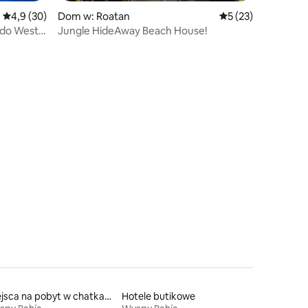
Średnia ocena: 4,9 na 5, liczba recenzji: 30
4,9 (30)
Dom w: Roatan
Średnia ocena: 5 na
5 (23)
 do West
Jungle HideAway Beach House!
Miejsca na pobyt w chatkach
Hotele butikowe