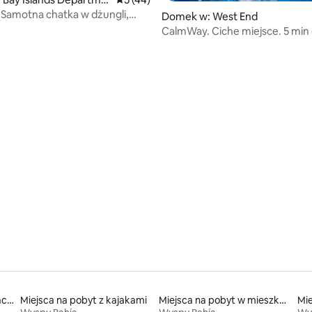
. Samotna chatka w dżungli,
Domek w: West End
ony wypoczynek
CalmWay. Ciche miejsce. 5 min
End, Roatan
 5, liczba recenzji: 4
Miejsca na pobyt w pokojach prywatnych z łazienką
Miejsca na pobyt z kajakami
Miejsca na pobyt w mieszkaniach