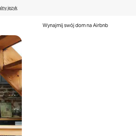
lny język
Wynajmij swój dom na Airbnb
e za pomocą gestów dotykowych lub przesuwania.