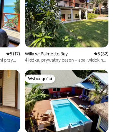
Średnia ocena: 5 na 5, liczba recenzji: 17
5 (17)
Willa w: Palmetto Bay
Średnia ocena: 5 na
5 (32)
mi przy
4 łóżka, prywatny basen + spa, widok na
ocean: Roatan
Wybór gości
Wybór gości