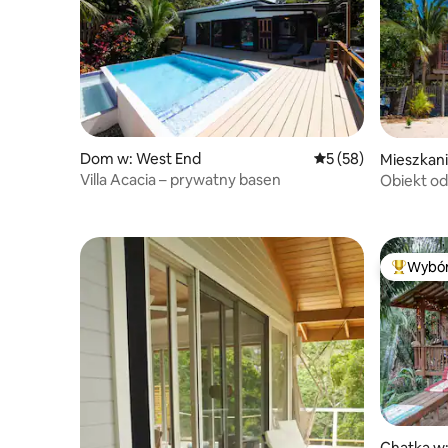
Dom w: West End
Średnia ocena: 5 na 
5 (58)
Mieszkani
partment
Villa Acacia – prywatny basen
Obiekt od
Wybór
Najpopul
Chatka w: