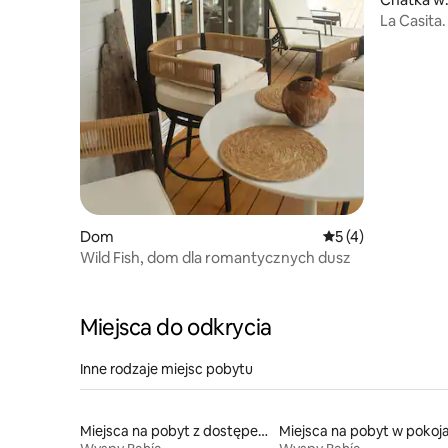
nt
La Casita
odosobni
Dom
Średnia ocena: 5 na
5 (4)
Wild Fish, dom dla romantycznych dusz
Miejsca do odkrycia
Inne rodzaje miejsc pobytu
Miejsca na pobyt z dostępem do plaży