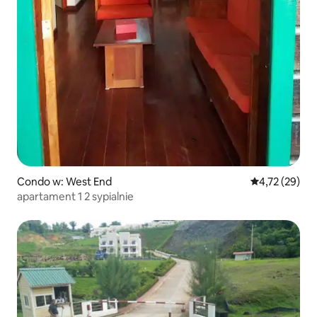
Condo w: West End
Średnia ocena:
4,72 (29)
apartament 1 2 sypialnie