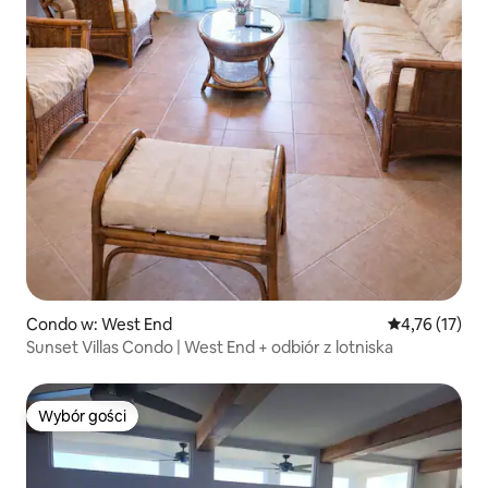
Condo w: West End
Średnia ocena:
4,76 (17)
Sunset Villas Condo | West End + odbiór z lotniska
Wybór gości
Wybór gości