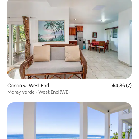
Condo w: West End
Średnia ocena
4,86 (7)
Moray verde - West End (WE)