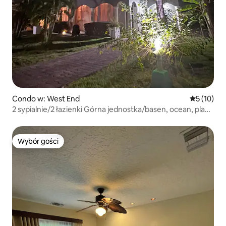
Condo w: West End
Średnia oce
5 (10)
2 sypialnie/2 łazienki Górna jednostka/basen, ocean, plaża
w pobliżu
Wybór gości
Wybór gości