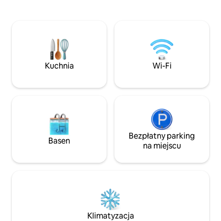
granitowymi blata
z najbardziej bioróżnorodnych
gazowymi, 32-cal
systemów rafowych na świecie.
płaskim ekranem,
Odpoczywaj przy ogromnym
size, pralką i susz
prywatnym basenie. Pięć minut
patio są idealne n
spacerem do plaży West Bay Beach.
wycieczkę z nurko
W tej willi, zaprojektowanej z myślą
które można naz
o prawdziwie karaibskim relaksie, czeka
Kuchnia
Wi-Fi
wizyty.
na Ciebie całodobowa ochrona
i filtrowana woda pitna. Bezpośrednie
loty z Houston i Miami ułatwiają dotarcie
do tego miejsca.
Bezpłatny parking
Basen
na miejscu
Klimatyzacja