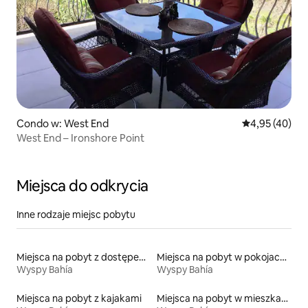
Condo w: West End
Średnia ocena:
4,95 (40)
West End – Ironshore Point
Miejsca do odkrycia
Inne rodzaje miejsc pobytu
Miejsca na pobyt z dostępem do plaży
Miejsca na pobyt w pokojach prywatnych z łazienką
Wyspy Bahía
Wyspy Bahía
Miejsca na pobyt z kajakami
Miejsca na pobyt w mieszkaniach