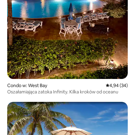
Condo w: West Bay
Średnia ocena:
4,94 (34)
Oszałamiająca zatoka Infinity. Kilka kroków od oceanu