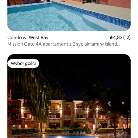
Condo w: West Bay
Średnia ocena:
4,83 (12)
Mission Gate 4A apartament z 2 sypialniami w Island
House
Wybór gości
Wybór gości