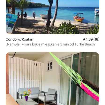
Condo w: Roatán
Średnia ocena:
4,89 (18)
„Namule” – karaibskie mieszkanie 3 min od Turtle Beach