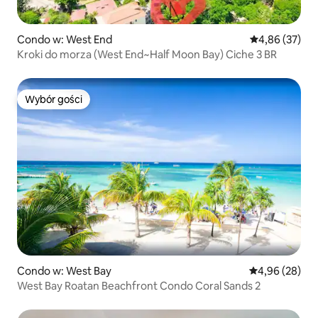
Condo w: West End
Średnia ocena:
4,86 (37)
Kroki do morza (West End~Half Moon Bay) Ciche 3 BR
Wybór gości
Wybór gości
Condo w: West Bay
Średnia ocena:
4,96 (28)
West Bay Roatan Beachfront Condo Coral Sands 2