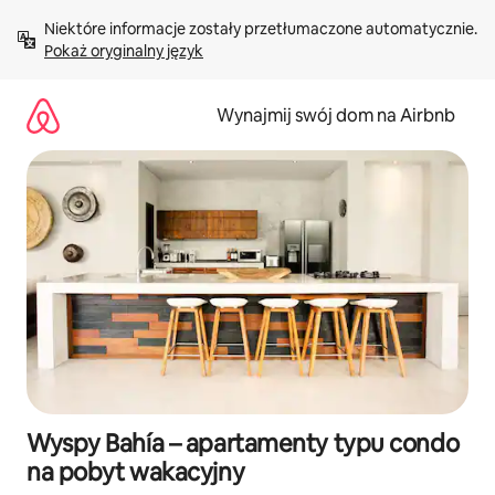
Przejdź
Niektóre informacje zostały przetłumaczone automatycznie. 
do
Pokaż oryginalny język
treści
Wynajmij swój dom na Airbnb
Wyspy Bahía – apartamenty typu condo
na pobyt wakacyjny