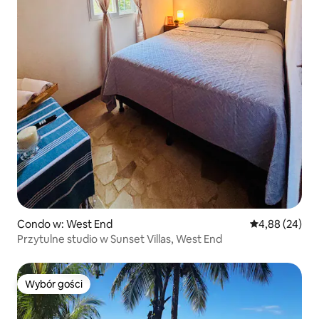
Condo w: West End
Średnia ocena:
4,88 (24)
Przytulne studio w Sunset Villas, West End
Wybór gości
Wybór gości