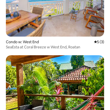
Condo w: West End
Średnia oc
5 (3)
SeaEsta at Coral Breeze w West End, Roatan