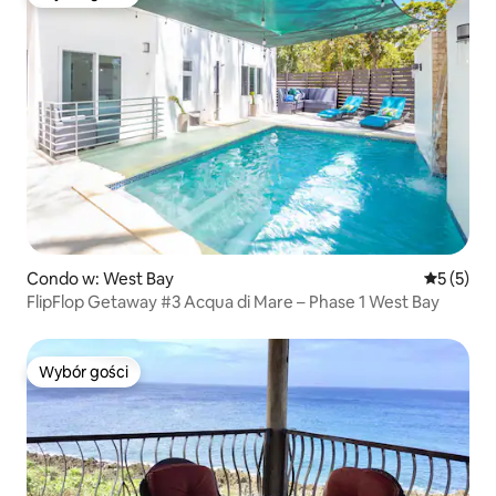
Wybór gości
Condo w: West Bay
Średnia oc
5 (5)
FlipFlop Getaway #3 Acqua di Mare – Phase 1 West Bay
Wybór gości
Wybór gości