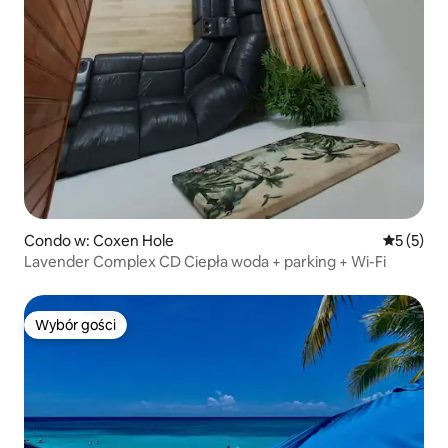
Condo w: Coxen Hole
Średnia oc
5 (5)
Lavender Complex CD Ciepła woda + parking + Wi-Fi
Wybór gości
Wybór gości