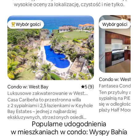
wysokie oceny za lokalizację, czystość i nie tylko.
Wybór gości
Wybór gości
Najpopularniejsze z kategorii Wybór gości
Wybór gości
Condo w: West En
Fantasea Condos –
Condo w: West Bay
Średnia ocena: 5 na 5, liczb
5 (9)
Half Moon Bay!
Ten przytulny apa
Luksusowe zakwaterowanie w West
sypialnią na PIER
Bay! Wspaniały basen!
Casa Caribeña to przestronna willa
się w odległości k
z 2 sypialniami i 2,5 łazienkami w Keyhole
plaży Half Moon Ba
Bay Estates – jednej z najbardziej
End. Sklepy z art
ekskluzywnych, strzeżonych osiedli
sklepy spożywcze
Popularne udogodnienia
w West Bay na wyspie Roatan
restauracje znajdu
w Hondurasie. Wyjdź tylnym wyjściem,
w mieszkaniach w condo: Wyspy Bahía
spaceru. Nowsza k
a będziesz nurkować z rurką w jednym