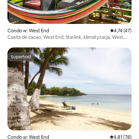
Condo w: West End
Średnia ocena:
4,74 (47)
Casita de cacao, West End, Starlink, klimatyzacja. West
End
Superhost
Superhost
Condo w: West End
Średnia ocena:
4,81 (78)