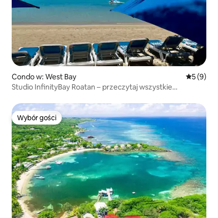
Condo w: West Bay
Średnia oc
5 (9)
Studio InfinityBay Roatan – przeczytaj wszystkie
szczegóły
Wybór gości
Wybór gości