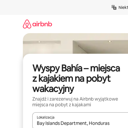
Przejdź
Niek
do
treści
Wyspy Bahía – miejsca
z kajakiem na pobyt
wakacyjny
Znajdź i zarezerwuj na Airbnb wyjątkowe
miejsca na pobyt z kajakami
Lokalizacja
Gdy wyniki będą dostępne, możesz poruszać się p