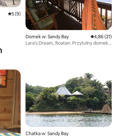
Średnia ocena: 5 na 5, liczba recenzji: 9
5 (9)
Domek w: Sandy Bay
Średnia ocena: 4,86 na 
4,86 (21)
Lara's Dream, Roatan: Przytulny domek
m
z 1 sypialnią przy plaży
Chatka w: Sandy Bay