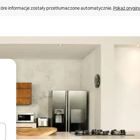
tóre informacje zostały przetłumaczone automatycznie. 
Pokaż orygina
o nich za pomocą klawiszy strzałek w górę i w dół lub przeglądać j