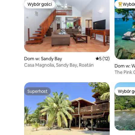
Wybór gości
Wybór
Wybór gości
Najpopul
Dom w: Sandy Bay
Średnia ocena: 5 na 
5 (12)
Casa Magnolia, Sandy Bay, Roatán
Dom w: W
The Pink 
oceanie
Superhost
Wybór g
Superhost
Wybór g