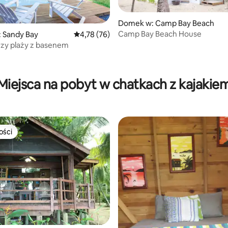
Domek w: Camp Bay Beach
Camp Bay Beach House
 Sandy Bay
Średnia ocena: 4,78 na 5, liczba recenzji: 76
4,78 (76)
zy plaży z basenem
5, liczba recenzji: 15
Miejsca na pobyt w chatkach z kajakie
ości
ości