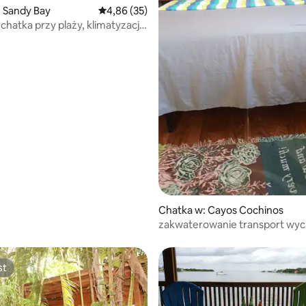
 Sandy Bay
Średnia ocena: 4,86 na 5, liczba recenzji: 35
4,86 (35)
chatka przy plaży, klimatyzacja,
5, liczba recenzji: 88
Chatka w: Cayos Cochinos
zakwaterowanie transport wycieczka i
wyżywienie cayos
st
st