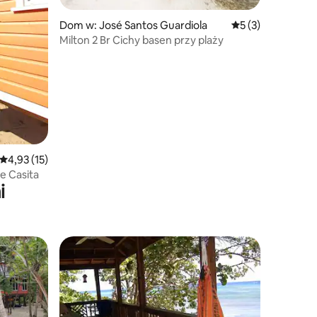
Dom w: José Santos Guardiola
Średnia ocena: 5 n
5 (3)
Milton 2 Br Cichy basen przy plaży
Średnia ocena: 4,93 na 5, liczba recenzji: 15
4,93 (15)
e Casita
i