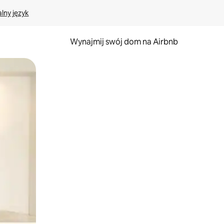
lny język
Wynajmij swój dom na Airbnb
e za pomocą gestów dotykowych lub przesuwania.