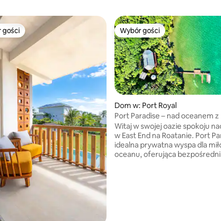
 gości
Wybór gości
arniejsze z kategorii Wybór gości
Wybór gości
5, liczba recenzji: 60
Dom w: Port Royal
Port Paradise – nad oceanem z
plażą i przystanią
Witaj w swojej oazie spokoju na
w East End na Roatanie. Port Pa
idealna prywatna wyspa dla mi
oceanu, oferująca bezpośredni
do światowej klasy miejsc do n
i snorkelingu w Cow & Calf, gd
pływać wśród barwnego kalej
ryb i innych niesamowitych st
morskich w krystalicznie czyst
wodach Karaibów. Korzystaj z wygodnej
klimatyzacji, szybkiego Wi-Fi,