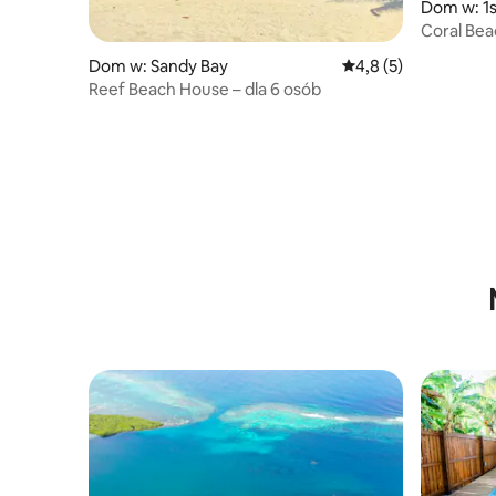
Dom w: 1s
Coral Bea
Escape
Dom w: Sandy Bay
Średnia ocena: 4,8 na
4,8 (5)
Reef Beach House – dla 6 osób