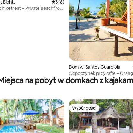
t Bight,
Średnia ocena: 5 na 5, liczba recenzji: 8
5 (8)
ch Retreat – Private Beachfront
 5, liczba recenzji: 5
Dom w: Santos Guardiola
Odpoczynek przy rafie – Orang
Miejsca na pobyt w domkach z kajakam
Wybór gości
Wybór gości