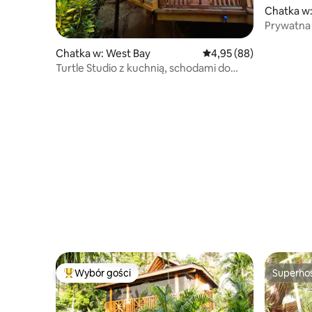
Chatka w:
Prywatna 
kajak
Chatka w: West Bay
Średnia ocena: 4,95 na 
4,95 (88)
Turtle Studio z kuchnią, schodami do
plaży/dokiem/basenami
Wybór gości
Superho
Najpopularniejsze z kategorii Wybór gości
Superho