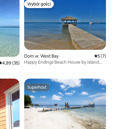
Wybór gości
Wybór gości
Wybór gości
Dom w: West Bay
Średnia ocena: 5 n
5 (7)
Happy Endings Beach House by Island
Średnia ocena: 4,89 na 5, liczba recenzji: 35
4,89 (35)
House
Superhost
Superhost