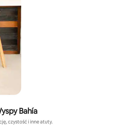
Wyspy Bahía
ę, czystość i inne atuty.