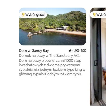
Wybór gości
Wybór
Najpopularniejsze z kategorii Wybór gości
Najpopul
Dom w: Sandy Bay
Średnia ocena: 4,93 na 
4,93 (60)
Domek na plaży w The Sanctuary AC
Dock Kayak
Dom na plaży o powierzchni 1000 stóp
kwadratowych z dwiema prywatnymi
sypialniami z jednym łóżkiem typu king w
głównej sypialni i jednym łóżkiem typu
queen oraz jednym łóżkiem typu twin w
drugiej sypialni oraz dwiema łazienkami.
W salonie znajdują się również dwie
kanapy, które mogą pomieścić 5 osób, a
kilka kolejnych osób może spać w salonie.
Posiada w pełni wyposażoną kuchnię i
500 stóp kwadratowych werandy, aby