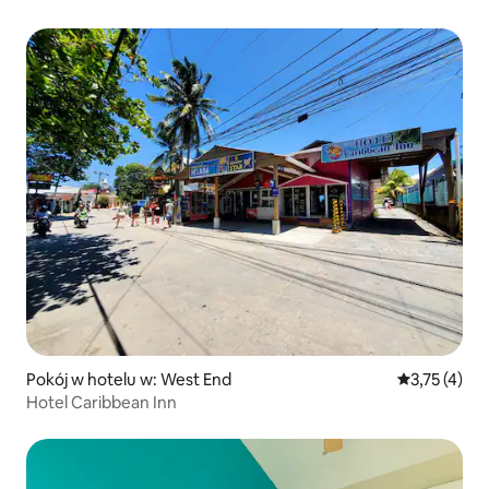
Pokój w hotelu w: West End
Średnia ocena
3,75 (4)
Hotel Caribbean Inn