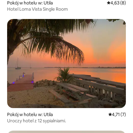
Pokój w hotelu w: Utila
Średnia ocena
4,63 (8)
Hotel Loma Vista Single Room
Pokój w hotelu w: Utila
Średnia ocen
4,71 (7)
Uroczy hotel z 12 sypialniami.