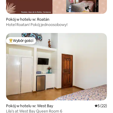
Pokój w hotelu w: Roatán
Hotel Roatan! Pokój jednoosobowy!
Wybór gości
Najpopularniejsze z kategorii Wybór gości
Pokój w hotelu w: West Bay
Średnia oce
5 (22)
Lila's at West Bay Queen Room 6