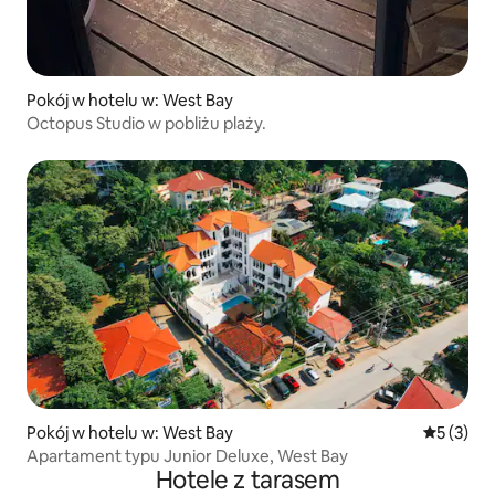
Pokój w hotelu w: West Bay
Octopus Studio w pobliżu plaży.
Pokój w hotelu w: West Bay
Średnia oc
5 (3)
Apartament typu Junior Deluxe, West Bay
Hotele z tarasem