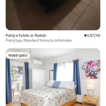
Pokój w hotelu w: Roatán
Średnia ocena:
4,57 (14)
Pokój typu Standard 3 minuty od lotniska
Wybór gości
Wybór gości