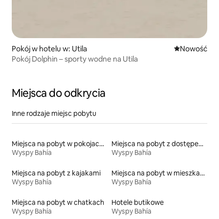
Pokój w hotelu w: Utila
Nowe miejsc
Nowość
Pokój Dolphin – sporty wodne na Utila
Miejsca do odkrycia
Inne rodzaje miejsc pobytu
Miejsca na pobyt w pokojach prywatnych z łazienką
Miejsca na pobyt z dostępem do plaży
Wyspy Bahía
Wyspy Bahía
Miejsca na pobyt z kajakami
Miejsca na pobyt w mieszkaniach
Wyspy Bahía
Wyspy Bahía
Miejsca na pobyt w chatkach
Hotele butikowe
Wyspy Bahía
Wyspy Bahía