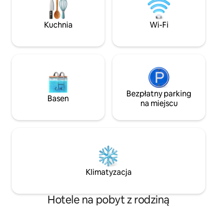
gotowy, aby odkry
w kolorową rafę, z
dżunglę lub delek
Kuchnia
Wi-Fi
owocami morza i k
restauracjach przy
Bezpłatny parking
Basen
na miejscu
Klimatyzacja
Hotele na pobyt z rodziną