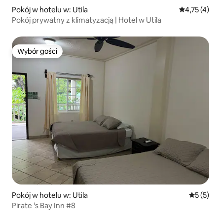
Pokój w hotelu w: Utila
Średnia ocena
4,75 (4)
Pokój prywatny z klimatyzacją | Hotel w Utila
Wybór gości
Wybór gości
Pokój w hotelu w: Utila
Średnia oc
5 (5)
Pirate 's Bay Inn #8