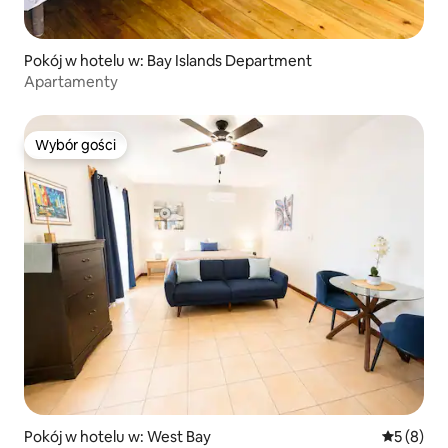
Pokój w hotelu w: Bay Islands Department
Apartamenty
Wybór gości
Wybór gości
Pokój w hotelu w: West Bay
Średnia oc
5 (8)