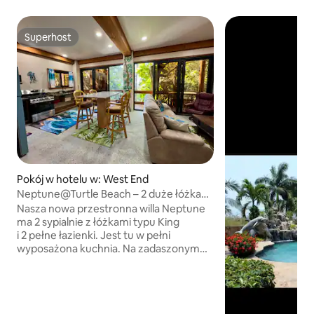
Superhost
Superhost
Pokój w hotelu w: West End
Neptune@Turtle Beach – 2 duże łóżka
(king), 2 łazienki, widok na ocean
Nasza nowa przestronna willa Neptune
ma 2 sypialnie z łóżkami typu King
i 2 pełne łazienki. Jest tu w pełni
wyposażona kuchnia. Na zadaszonym
ganku rozciąga się widok na ocean.
Ponadto w pokoju jest Wi-Fi, telewizor
i 20-litrowa butelka wody. Turtle Beach
dokłada wszelkich starań, abyś