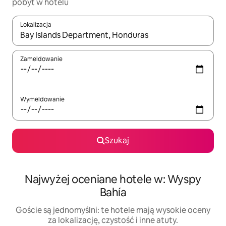
pobyt w hotelu
Lokalizacja
Gdy wyniki będą dostępne, możesz poruszać się po nich za pom
Zameldowanie
Wymeldowanie
Szukaj
Najwyżej oceniane hotele w: Wyspy
Bahía
Goście są jednomyślni: te hotele mają wysokie oceny
za lokalizację, czystość i inne atuty.