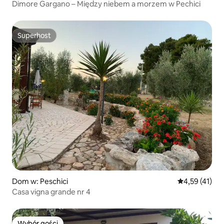
Dimore Gargano – Między niebem a morzem w Pechici
Superhost
Superhost
Dom w: Peschici
Średnia ocena:
4,59 (41)
Casa vigna grande nr 4
Wybór gości