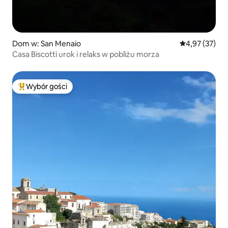
Dom w: San Menaio
Średnia ocena:
4,97 (37)
Casa Biscotti urok i relaks w pobliżu morza
Wybór gości
Najpopularniejsze z kategorii Wybór gości