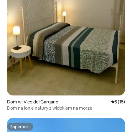
Dom w: Vico del Gargano
Średnia oce
5 (15)
Dom na łonie natury z widokiem na morze
Superhost
Superhost