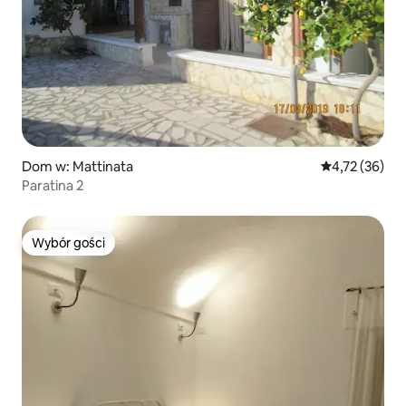
Dom w: Mattinata
Średnia ocena:
4,72 (36)
Paratina 2
Wybór gości
Wybór gości