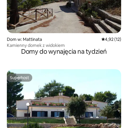
Dom w: Mattinata
Średnia ocena:
4,92 (12)
Kamienny domek z widokiem
Domy do wynajęcia na tydzień
Superhost
Superhost