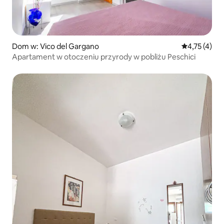
Dom w: Vico del Gargano
Średnia ocena
4,75 (4)
Apartament w otoczeniu przyrody w pobliżu Peschici