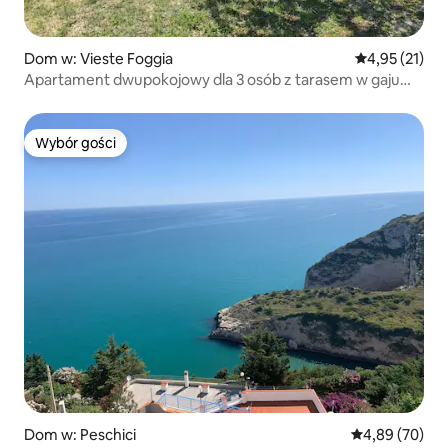
Dom w: Vieste Foggia
Średnia ocena:
4,95 (21)
Apartament dwupokojowy dla 3 osób z tarasem w gaju
oliwnym
Wybór gości
Wybór gości
Dom w: Peschici
Średnia ocena:
4,89 (70)