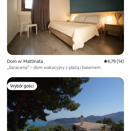
Dom w: Mattinata
Średnia ocena:
4,79 (14)
„Saracena” – dom wakacyjny z plażą i basenem
Wybór gości
Wybór gości