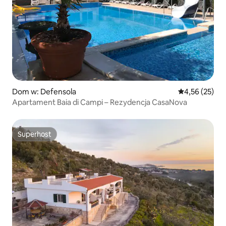
Dom w: Defensola
Średnia ocena:
4,56 (25)
Apartament Baia di Campi – Rezydencja CasaNova
Superhost
Superhost