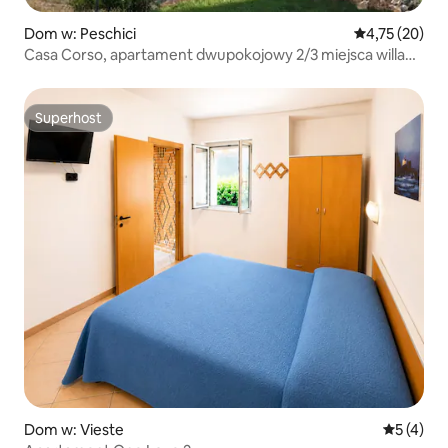
Dom w: Peschici
Średnia ocena:
4,75 (20)
Casa Corso, apartament dwupokojowy 2/3 miejsca willa
z widokiem na morze
Superhost
Superhost
Dom w: Vieste
Średnia oc
5 (4)