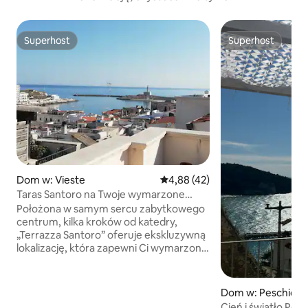
Superhost
Superhost
Superhost
Superhost
Dom w: Vieste
Średnia ocena: 4,88 na 5, liczba
4,88 (42)
Taras Santoro na Twoje wymarzone
lato!!!
Położona w samym sercu zabytkowego
centrum, kilka kroków od katedry,
„Terrazza Santoro” oferuje ekskluzywną
lokalizację, która zapewni Ci wymarzony
urlop. Dom na dwóch poziomach z
tarasem panoramicznym z widokiem na
morze i na starożytną wioskę. Na
Dom w: Peschici
parterze znajduje się w pełni
Cień i światło Pesc