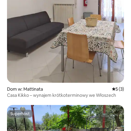
Dom w: Mattinata
Średnia oc
5 (3)
Casa Kikko – wynajem krótkoterminowy we Włoszech
Superhost
Superhost