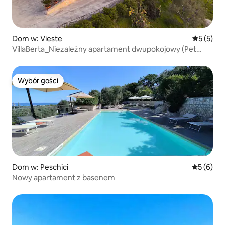
Dom w: Vieste
Średnia oc
5 (5)
VillaBerta_Niezależny apartament dwupokojowy (Pet
Friendly)
Wybór gości
Wybór gości
Dom w: Peschici
Średnia oc
5 (6)
Nowy apartament z basenem