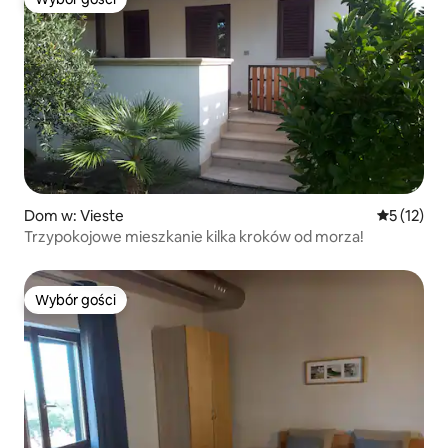
Wybór gości
Dom w: Vieste
Średnia oce
5 (12)
Trzypokojowe mieszkanie kilka kroków od morza!
Wybór gości
Wybór gości