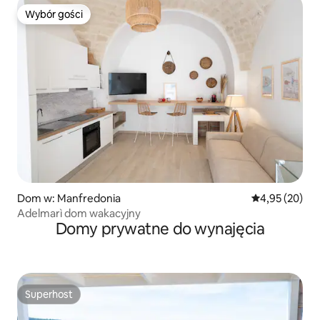
Wybór gości
Wybór gości
Dom w: Manfredonia
Średnia ocena:
4,95 (20)
Adelmarì dom wakacyjny
Domy prywatne do wynajęcia
Superhost
Superhost