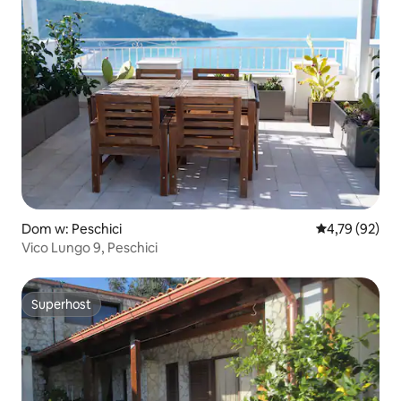
Dom w: Peschici
Średnia ocena:
4,79 (92)
Vico Lungo 9, Peschici
Superhost
Superhost