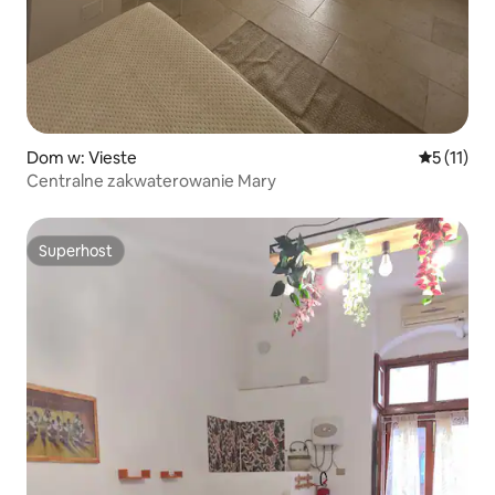
Dom w: Vieste
Średnia oc
5 (11)
Centralne zakwaterowanie Mary
Superhost
Superhost