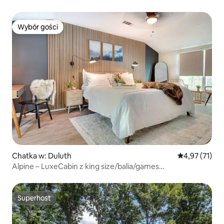
Wybór gości
Wybór gości
Chatka w: Duluth
Średnia ocena:
4,97 (71)
Alpine – LuxeCabin z king size/balia/games
room/palenisko
Superhost
Superhost