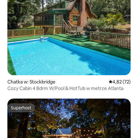
Chatka w: Stockbridge
Średnia ocena:
4,82 (72)
Cozy Cabin 4 Bdrm W/Pool & HotTub w metrze Atlanta
Superhost
Superhost