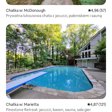
Chatka w: McDonough
Średnia ocena:
4,96 (57)
Prywatna luksusowa chata z jacuzzi, paleniskiem i sauną
Chatka w: Marietta
Średnia ocena: 
4,87 (121)
Pinestone Retreat: jacuzzi, basen, sauna, sala gier