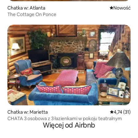
Chatka w: Atlanta
Nowe miejsc
Nowość
The Cottage On Ponce
Chatka w: Marietta
Średnia ocena:
4,74 (31)
CHATA 3 osobowa z 3 łazienkami w pokoju teatralnym
Więcej od Airbnb