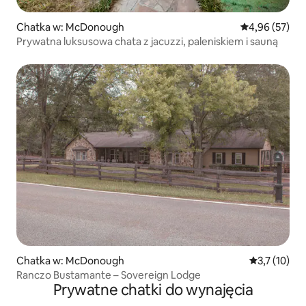
Chatka w: McDonough
Średnia ocena:
4,96 (57)
Prywatna luksusowa chata z jacuzzi, paleniskiem i sauną
Chatka w: McDonough
Średnia ocen
3,7 (10)
Ranczo Bustamante – Sovereign Lodge
Prywatne chatki do wynajęcia