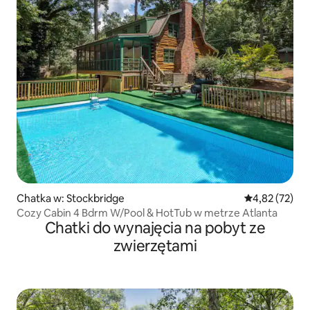
Chatka w: Stockbridge
Średnia ocena:
4,82 (72)
Cozy Cabin 4 Bdrm W/Pool & HotTub w metrze Atlanta
Chatki do wynajęcia na pobyt ze
zwierzętami