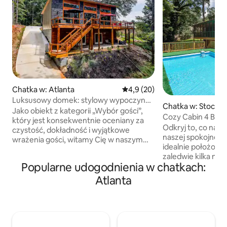
Chatka w: Atlanta
Średnia ocena: 4,9 na 5, liczba
4,9 (20)
Luksusowy domek: stylowy wypoczynek
Chatka w: Stockbr
w pobliżu centrum miasta i lotniska
Jako obiekt z kategorii „Wybór gości”,
Cozy Cabin 4 Bdr
który jest konsekwentnie oceniany za
metrze Atlanta
Odkryj to, co najl
czystość, dokładność i wyjątkowe
naszej spokojnej ch
wrażenia gości, witamy Cię w naszym
idealnie położonej
oszałamiającym, luksusowym,
zaledwie kilka mil 
dwupoziomowym apartamencie na
Popularne udogodnienia w chatkach:
czasem spędzonym
tarasie, położonym w spokojnej,
odosobnieniu. Posi
Atlanta
ekskluzywnej, wysadzanej drzewami
wanną i 2 łazienki
okolicy – zaledwie 4 mile od
hydromasażem, kom
międzynarodowego lotniska ATL. Ten
gier, salę filmową
niezamieszkany apartament
Szybkie WI-FI i te
dwupoziomowy to ekskluzywny,
każdym pokoju. D
nowoczesny azyl, idealny zarówno dla