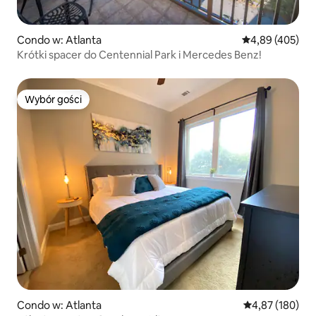
Condo w: Atlanta
Średnia ocena: 
4,89 (405)
Krótki spacer do Centennial Park i Mercedes Benz!
Wybór gości
Wybór gości
Condo w: Atlanta
Średnia ocena: 
4,87 (180)