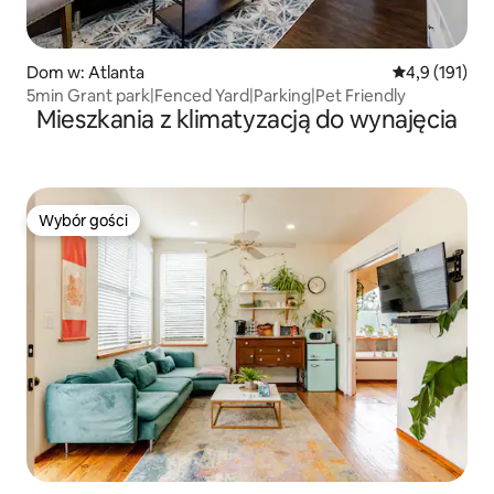
Dom w: Atlanta
Średnia ocena:
4,9 (191)
5min Grant park|Fenced Yard|Parking|Pet Friendly
Mieszkania z klimatyzacją do wynajęcia
Wybór gości
Wybór gości