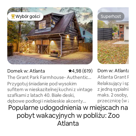
Wybór gości
Superhost
Najpopularniejsze z kategorii Wybór gości
Superhost
Dom w: Atlanta
Domek w: Atlanta
Średnia ocena: 4,98 na 5, liczba 
4,98 (619)
Atlanta Grant Par
The Grant Park Farmhouse- Authentic
Southern Charm
Relaksujący i spo
Przygotuj śniadanie pod wysokim
z jedną sypialnią,
sufitem w nieskazitelnej kuchni z vintage
maks. 2 osoby, po
szafkami z latach 40. Białe deski,
przecznicę (w zas
dębowe podłogi i niebieskie akcenty
Popularne udogodnienia w miejscach na
spaceru) od histo
sprawiają, że ten wspaniały dom jest
i ogrodu zoologicznego. W k
przesiąknięty historycznym urokiem.
pobyt wakacyjnych w pobliżu: Zoo
można łatwo dost
Spodziewaj się naturalnego światła
Atlanta
i innych części Atlanty. Ws
wpadającego przez piękne witraże.
miejsce na wypoc
Zardzewiały blaszany dach zwieńcza ten
patio na świeżym 
urok, ale to w deszczowe noce