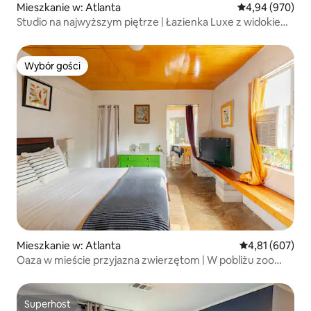
Mieszkanie w: Atlanta
Średnia ocena: 4
4,94 (970)
Studio na najwyższym piętrze | Łazienka Luxe z widokiem
na wierzchołki drzew
Wybór gości
Wybór gości
Mieszkanie w: Atlanta
Średnia ocena: 
4,81 (607)
Oaza w mieście przyjazna zwierzętom | W pobliżu zoo
i Beltline
Superhost
Superhost