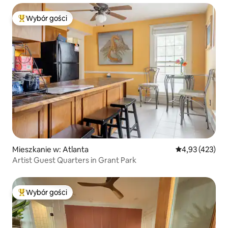
Wybór gości
Najpopularniejsze z kategorii Wybór gości
Mieszkanie w: Atlanta
Średnia ocena: 
4,93 (423)
Artist Guest Quarters in Grant Park
Wybór gości
Najpopularniejsze z kategorii Wybór gości