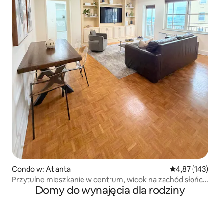
Condo w: Atlanta
Średnia ocena: 
4,87 (143)
Przytulne mieszkanie w centrum, widok na zachód słońca
Domy do wynajęcia dla rodziny
/ łóżko typu King / 22. piętro