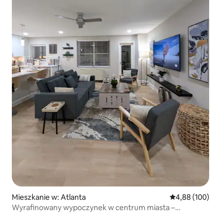
Mieszkanie w: Atlanta
Średnia ocena: 
4,88 (100)
Wyrafinowany wypoczynek w centrum miasta –
apartament z 1 sypialnią w wieżowcu