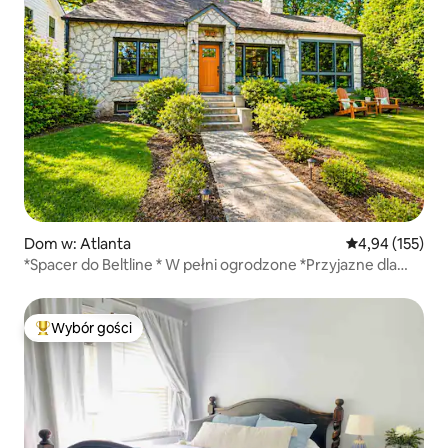
Dom w: Atlanta
Średnia ocena: 
4,94 (155)
*Spacer do Beltline * W pełni ogrodzone *Przyjazne dla
zwierząt
Wybór gości
Najpopularniejsze z kategorii Wybór gości