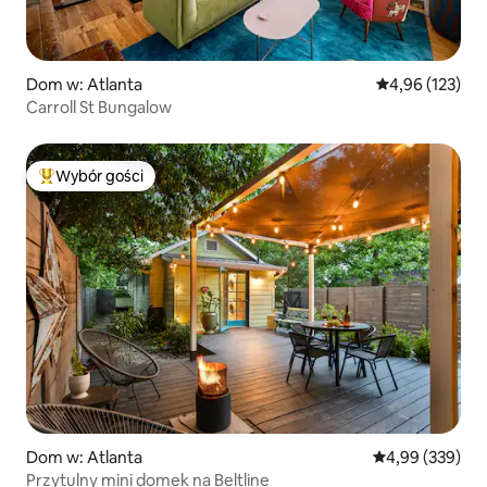
Dom w: Atlanta
Średnia ocena: 
4,96 (123)
Carroll St Bungalow
Wybór gości
Najpopularniejsze z kategorii Wybór gości
Dom w: Atlanta
Średnia ocena: 
4,99 (339)
Przytulny mini domek na Beltline