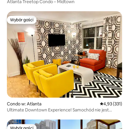
Atlanta Treetop Condo – Midtown
Wybór gości
Wybór gości
Condo w: Atlanta
Średnia ocena: 
4,93 (331)
Ultimate Downtown Experience! Samochód nie jest
potrzebny
Wybór gości