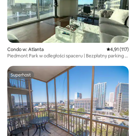
Condo w: Atlanta
Średnia ocena: 
4,91 (117)
Piedmont Park w odległości spaceru | Bezpłatny parking |
Widoki na miasto
Superhost
Superhost