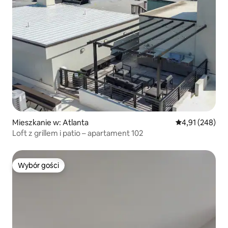
Mieszkanie w: Atlanta
Średnia ocena: 
4,91 (248)
Loft z grillem i patio – apartament 102
Wybór gości
Wybór gości