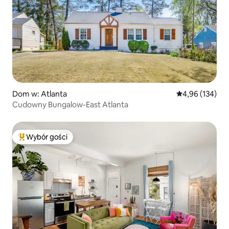
Dom w: Atlanta
Średnia ocena: 
4,96 (134)
Cudowny Bungalow-East Atlanta
Wybór gości
Najpopularniejsze z kategorii Wybór gości