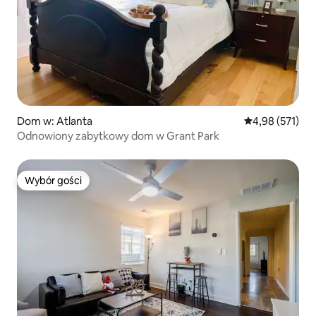
Dom w: Atlanta
Średnia ocena: 
4,98 (571)
Odnowiony zabytkowy dom w Grant Park
Wybór gości
Wybór gości