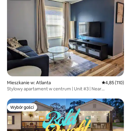
Mieszkanie w: Atlanta
Średnia ocena: 
4,85 (110)
Stylowy apartament w centrum | Unit #3 | Near
Everything!
Wybór gości
Wybór gości