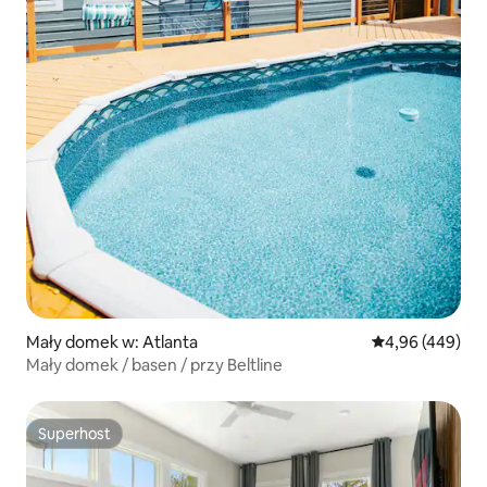
Mały domek w: Atlanta
Średnia ocena: 
4,96 (449)
Mały domek / basen / przy Beltline
Superhost
Superhost