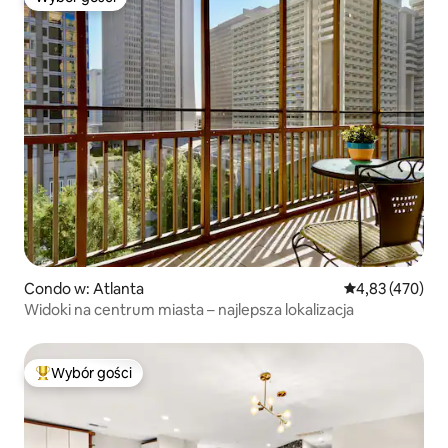
Wybór gości
Condo w: Atlanta
Średnia ocena: 
4,83 (470)
Widoki na centrum miasta – najlepsza lokalizacja
Wybór gości
Najpopularniejsze z kategorii Wybór gości