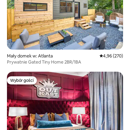
Mały domek w: Atlanta
Średnia ocena: 
4,96 (270)
Prywatnie Gated Tiny Home 2BR/1BA
Wybór gości
Wybór gości