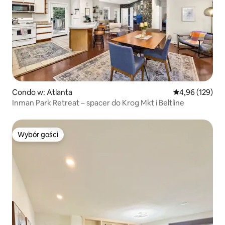
Condo w: Atlanta
Średnia ocena: 
4,96 (129)
Inman Park Retreat – spacer do Krog Mkt i Beltline
Wybór gości
Wybór gości