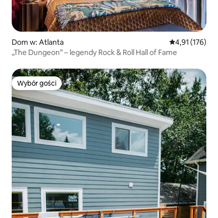
Dom w: Atlanta
Średnia ocena: 
4,91 (176)
„The Dungeon” – legendy Rock & Roll Hall of Fame
Wybór gości
Wybór gości