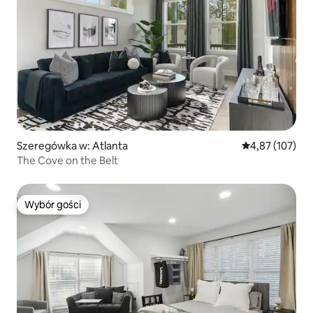
Szeregówka w: Atlanta
Średnia ocena: 
4,87 (107)
The Cove on the Belt
Wybór gości
Wybór gości