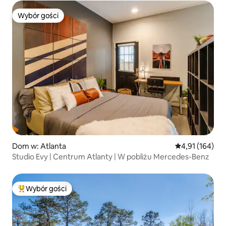
Wybór gości
Wybór gości
Dom w: Atlanta
Średnia ocena: 
4,91 (164)
Studio Evy | Centrum Atlanty | W pobliżu Mercedes-Benz
Wybór gości
Najpopularniejsze z kategorii Wybór gości