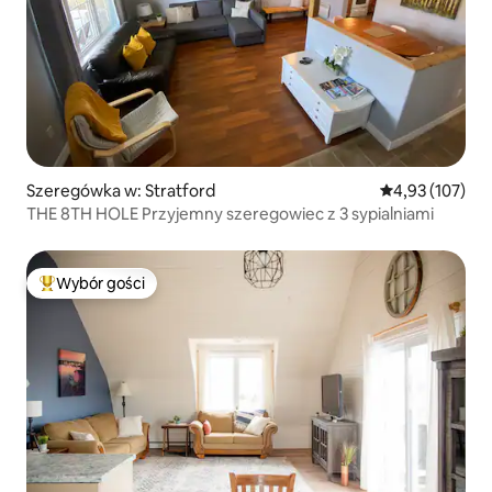
Szeregówka w: Stratford
Średnia ocena: 
4,93 (107)
THE 8TH HOLE Przyjemny szeregowiec z 3 sypialniami
Wybór gości
Najpopularniejsze z kategorii Wybór gości