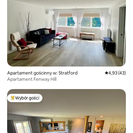
Apartament gościnny w: Stratford
Średnia ocena:
4,93 (43)
Apartament Fenway Hill
Wybór gości
Najpopularniejsze z kategorii Wybór gości