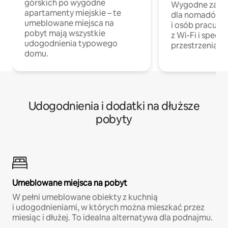
górskich po wygodne
Wygodne zakw
apartamenty miejskie – te
dla nomadów 
umeblowane miejsca na
i osób pracując
pobyt mają wszystkie
z Wi-Fi i specja
udogodnienia typowego
przestrzenią do
domu.
Udogodnienia i dodatki na dłuższe
pobyty
Umeblowane miejsca na pobyt
W pełni umeblowane obiekty z kuchnią
i udogodnieniami, w których można mieszkać przez
miesiąc i dłużej. To idealna alternatywa dla podnajmu.