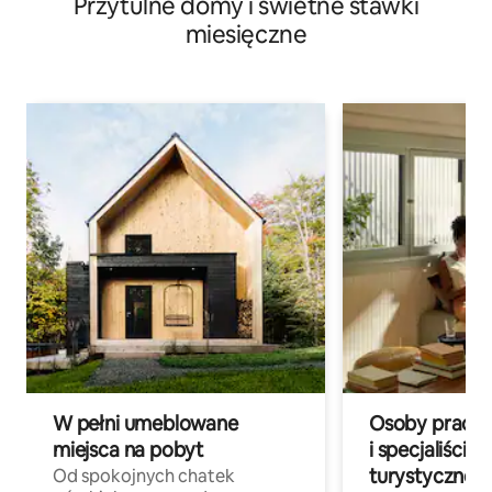
Przytulne domy i świetne stawki
miesięczne
W pełni umeblowane
Osoby pracują
miejsca na pobyt
i specjaliści z
turystycznej
Od spokojnych chatek