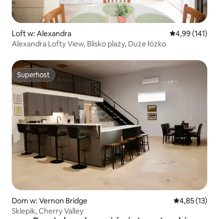
Loft w: Alexandra
Średnia ocena: 
4,99 (141)
Alexandra Lofty View, Blisko plaży, Duże łóżko
Superhost
Superhost
Dom w: Vernon Bridge
Średnia ocena:
4,85 (13)
Sklepik, Cherry Valley