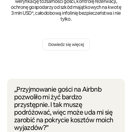
weryfikację tożsamości gości, kontrolę rezerwacji,
ochronę gospodarzy od szkód majątkowych na kwotę
3 mln USD*, całodobową infolinię bezpieczeństwa i nie
tylko.
Dowiedz się więcej
„Przyjmowanie gości na Airbnb
pozwoliło mi żyć bardzo
przystępnie. I tak muszę
podróżować, więc może uda mi się
zarobić na pokrycie kosztów moich
wyjazdów?”