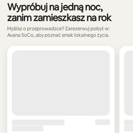
Wypróbuj na jedną noc,
Widać 0 z 0 elementów
zanim zamieszkasz na rok
Myślisz o przeprowadzce? Zarezerwuj pobyt w:
Avana SoCo, aby poznać smak lokalnego życia.