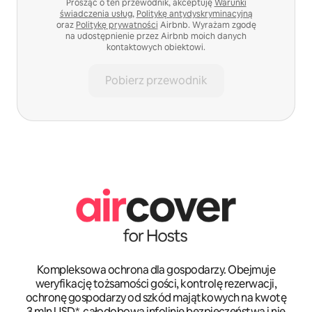
Prosząc o ten przewodnik, akceptuję
Warunki
świadczenia usług
,
Politykę antydyskryminacyjną
oraz
Politykę prywatności
Airbnb. Wyrażam zgodę
na udostępnienie przez Airbnb moich danych
kontaktowych obiektowi.
Pobierz przewodnik
Kompleksowa ochrona dla gospodarzy. Obejmuje
weryfikację tożsamości gości, kontrolę rezerwacji,
ochronę gospodarzy od szkód majątkowych na kwotę
3 mln USD*, całodobową infolinię bezpieczeństwa i nie