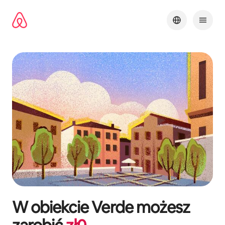
Przejdź
do
treści
W obiekcie
Verde
możesz