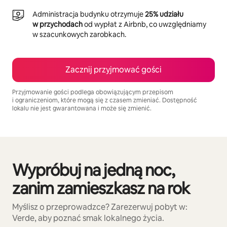
Administracja budynku otrzymuje
25% udziału
w przychodach
od wypłat z Airbnb, co uwzględniamy
w szacunkowych zarobkach.
Zacznij przyjmować gości
Przyjmowanie gości podlega obowiązującym przepisom
i ograniczeniom, które mogą się z czasem zmieniać. Dostępność
lokalu nie jest gwarantowana i może się zmienić.
Twoje potencjalne zarobki wynoszą zł11535 miesięcznie
Wypróbuj na jedną noc,
Widać 0 z 0 elementów
zanim zamieszkasz na rok
Myślisz o przeprowadzce? Zarezerwuj pobyt w:
Verde, aby poznać smak lokalnego życia.