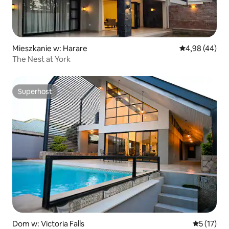
Mieszkanie w: Harare
Średnia ocena:
4,98 (44)
The Nest at York
Superhost
Superhost
Dom w: Victoria Falls
Średnia oce
5 (17)