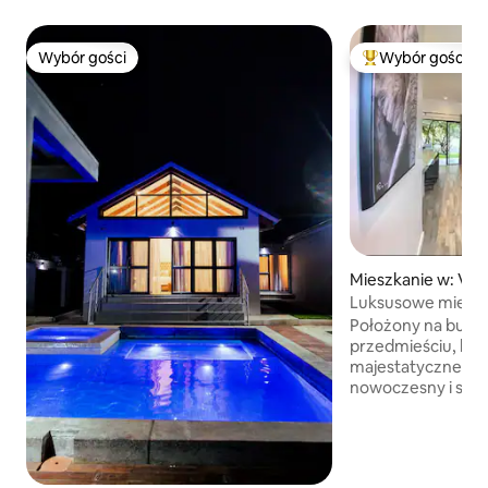
Wybór gości
Wybór gości
Wybór gości
Najpopularniejsze
Mieszkanie w: Victo
Luksusowe mieszka
Położony na bujn
przedmieściu, kilk
majestatycznego Vi
nowoczesny i sty
2 sypialnie z łazienką. Cies
spokojnym snem n
nocnych. W pokoj
się balkon i częś