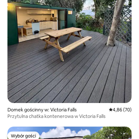
Domek gościnny w: Victoria Falls
Średnia ocena:
4,86 (70)
Przytulna chatka kontenerowa w Victoria Falls
Wybór gości
Wybór gości