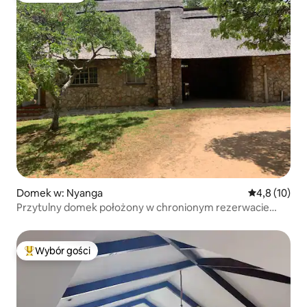
Domek w: Nyanga
Średnia ocena
4,8 (10)
Przytulny domek położony w chronionym rezerwacie
zwierzyny łownej
Wybór gości
Najpopularniejsze z kategorii Wybór gości