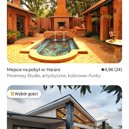
Miejsce na pobyt w: Harare
Średnia ocena:
4,96 (24)
Pevensey Studio, artystyczne, kolorowe i funky
Wybór gości
Najpopularniejsze z kategorii Wybór gości