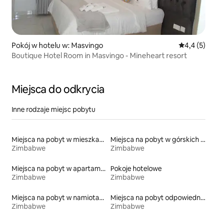
Pokój w hotelu w: Masvingo
Średnia ocen
4,4 (5)
Boutique Hotel Room in Masvingo - Mineheart resort
Miejsca do odkrycia
Inne rodzaje miejsc pobytu
Miejsca na pobyt w mieszkaniach
Miejsca na pobyt w górskich chatach
Zimbabwe
Zimbabwe
Miejsca na pobyt w apartamentach z obsługą
Pokoje hotelowe
Zimbabwe
Zimbabwe
Miejsca na pobyt w namiotach
Miejsca na pobyt odpowiednie dla rodzin
Zimbabwe
Zimbabwe