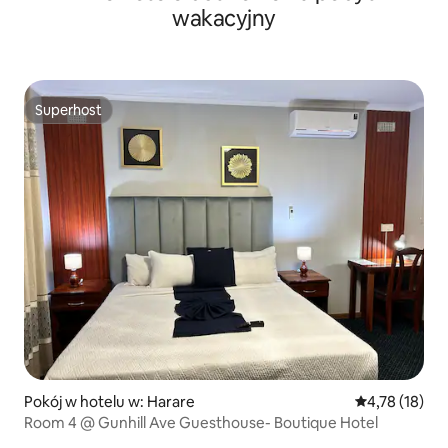
wakacyjny
Superhost
Superhost
Pokój w hotelu w: Harare
Średnia ocena:
4,78 (18)
Room 4 @ Gunhill Ave Guesthouse- Boutique Hotel