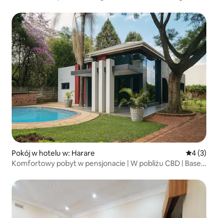
Pokój w hotelu w: Harare
Średnia oc
4 (3)
Komfortowy pobyt w pensjonacie | W pobliżu CBD | Basen
i bezpłatny parking