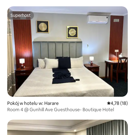
Superhost
Superhost
Pokój w hotelu w: Harare
Średnia ocena:
4,78 (18)
Room 4 @ Gunhill Ave Guesthouse- Boutique Hotel