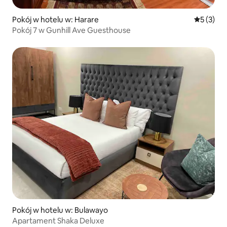
Pokój w hotelu w: Harare
Średnia oc
5 (3)
Pokój 7 w Gunhill Ave Guesthouse
Pokój w hotelu w: Bulawayo
Apartament Shaka Deluxe