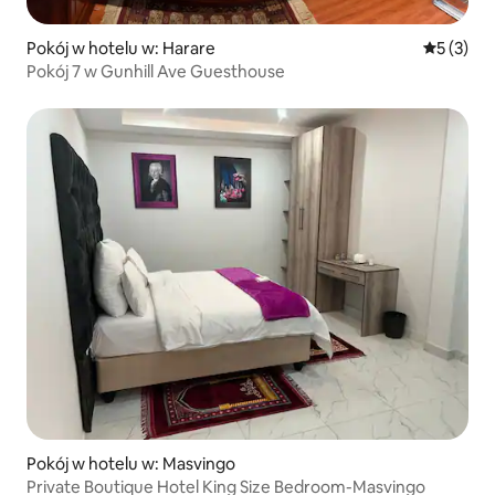
Pokój w hotelu w: Harare
Średnia oc
5 (3)
Pokój 7 w Gunhill Ave Guesthouse
Pokój w hotelu w: Masvingo
Private Boutique Hotel King Size Bedroom-Masvingo