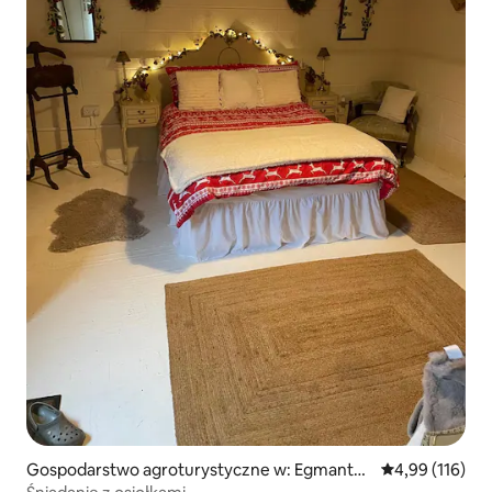
Gospodarstwo agroturystyczne w: Egmanto
Średnia ocena: 
4,99 (116)
n