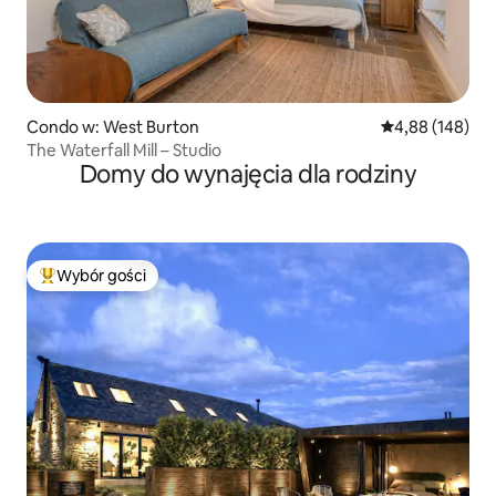
Condo w: West Burton
Średnia ocena: 
4,88 (148)
The Waterfall Mill – Studio
Domy do wynajęcia dla rodziny
Wybór gości
Najpopularniejsze z kategorii Wybór gości