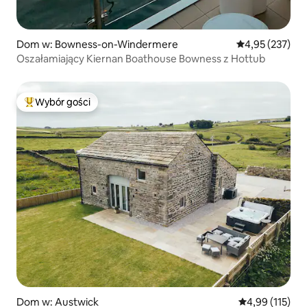
Dom w: Bowness-on-Windermere
Średnia ocena: 
4,95 (237)
Oszałamiający Kiernan Boathouse Bowness z Hottub
Wybór gości
Najpopularniejsze z kategorii Wybór gości
Dom w: Austwick
Średnia ocena: 
4,99 (115)