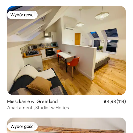
Wybór gości
Wybór gości
Mieszkanie w: Greetland
Średnia ocena: 
4,93 (114)
Apartament „Studio” w Hollies
Wybór gości
Wybór gości