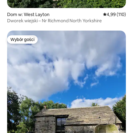
Dom w: West Layton
Średnia ocena: 
4,99 (110)
Dworek wiejski – Nr Richmond North Yorkshire
Wybór gości
Wybór gości