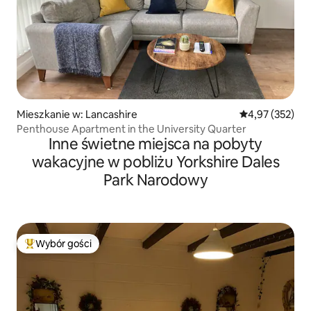
Mieszkanie w: Lancashire
Średnia ocena: 
4,97 (352)
Penthouse Apartment in the University Quarter
Inne świetne miejsca na pobyty
wakacyjne w pobliżu Yorkshire Dales
Park Narodowy
Wybór gości
Najpopularniejsze z kategorii Wybór gości