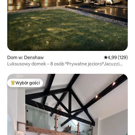
Dom w: Denshaw
Średnia ocena: 
4,99 (129)
Luksusowy domek – 8 osób *Prywatne jezioro*Jacuzzi
*Zwierzęta
Wybór gości
Najpopularniejsze z kategorii Wybór gości