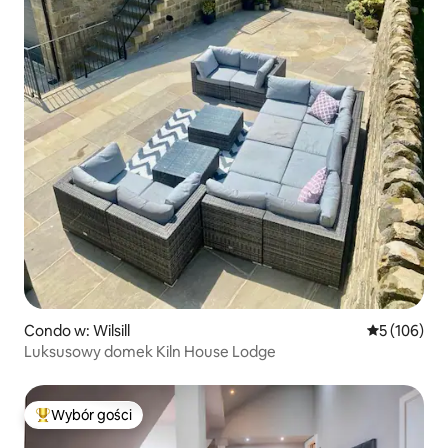
Condo w: Wilsill
Średnia ocen
5 (106)
Luksusowy domek Kiln House Lodge
Wybór gości
Najpopularniejsze z kategorii Wybór gości