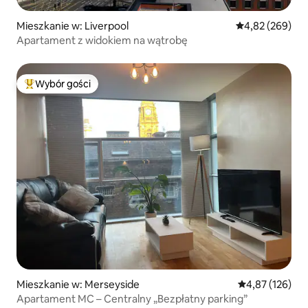
Mieszkanie w: Liverpool
Średnia ocena: 
4,82 (269)
Apartament z widokiem na wątrobę
Wybór gości
Najpopularniejsze z kategorii Wybór gości
Mieszkanie w: Merseyside
Średnia ocena: 
4,87 (126)
Apartament MC – Centralny „Bezpłatny parking”