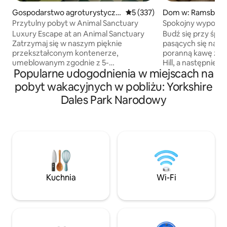
Gospodarstwo agroturystyczn
Średnia ocena: 5 na 5, liczba 
5 (337)
Dom w: Ramsbot
e w: Thornhill
Przytulny pobyt w Animal Sanctuary
Spokojny wypoczy
parowymi i jeleńm
Luxury Escape at an Animal Sanctuary
Budź się przy śpie
Zatrzymaj się w naszym pięknie
pasących się na po
przekształconym kontenerze,
poranną kawę z w
umeblowanym zgodnie z 5-
Hill, a następnie w
Popularne udogodnienia w miejscach na
gwiazdkowymi standardami i położonym
malowniczych wiejs
w samym sercu naszego sanktuarium.
dla miłośników pi
pobyt wakacyjnych w pobliżu: Yorkshire
Przy bramie przywitają Cię 5
Zobaczaj, jak poci
Dales Park Narodowy
uratowanych świń, a potem możesz
przejeżdżają prze
cieszyć się królewską sypialnią, dużym
zabytkowej linii Ea
prysznicem, kuchnią i przytulną częścią
nostalgiczna uczta
dzienną z rozkładaną sofą i telewizorem.
wiekowych. Po od
Szybki internet zapewnia łączność,
winiarni, pubów i 
a prywatna oaza na zewnątrz oferuje
w Ramsbottom wr
wannę z hydromasażem, grill i jadalnię.
przytulnego domku
Idealne miejsce na relaks lub wyjątkowy
wina i zrelaksuj si
Kuchnia
Wi-Fi
wypoczynek w otoczeniu przyrody i
ponadczasowej at
uratowanych zwierząt.