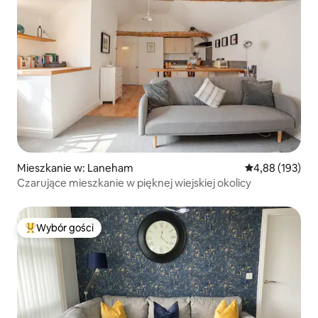
Mieszkanie w: Laneham
Średnia ocena: 
4,88 (193)
Czarujące mieszkanie w pięknej wiejskiej okolicy
Wybór gości
Najpopularniejsze z kategorii Wybór gości