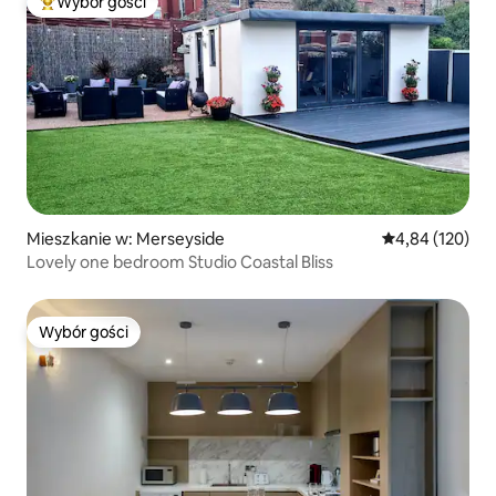
Wybór gości
Najpopularniejsze z kategorii Wybór gości
Mieszkanie w: Merseyside
Średnia ocena: 
4,84 (120)
Lovely one bedroom Studio Coastal Bliss
Wybór gości
Wybór gości