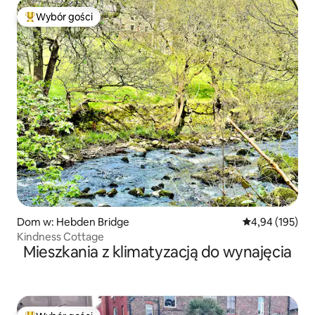
Wybór gości
Najpopularniejsze z kategorii Wybór gości
Dom w: Hebden Bridge
Średnia ocena: 
4,94 (195)
Kindness Cottage
Mieszkania z klimatyzacją do wynajęcia