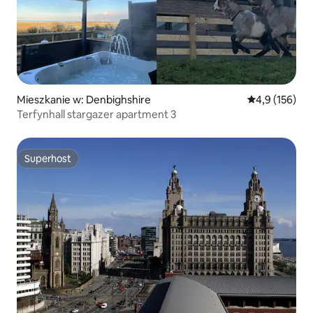
Mieszkanie w: Denbighshire
Średnia ocena:
4,9 (156)
Terfynhall stargazer apartment 3
Superhost
Superhost