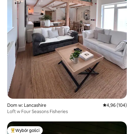
Dom w: Lancashire
Średnia ocena: 
4,96 (104)
Loft w Four Seasons Fisheries
Wybór gości
Najpopularniejsze z kategorii Wybór gości