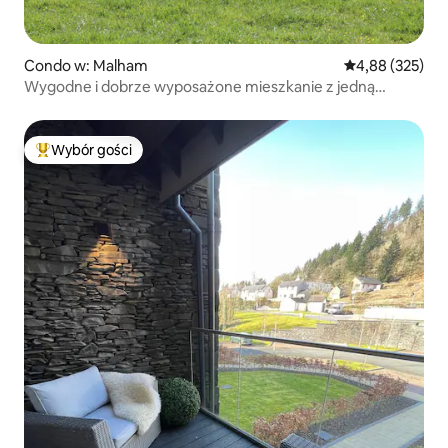
Condo w: Malham
Średnia ocena: 
4,88 (325)
Wygodne i dobrze wyposażone mieszkanie z jedną
sypialnią
Wybór gości
Najpopularniejsze z kategorii Wybór gości