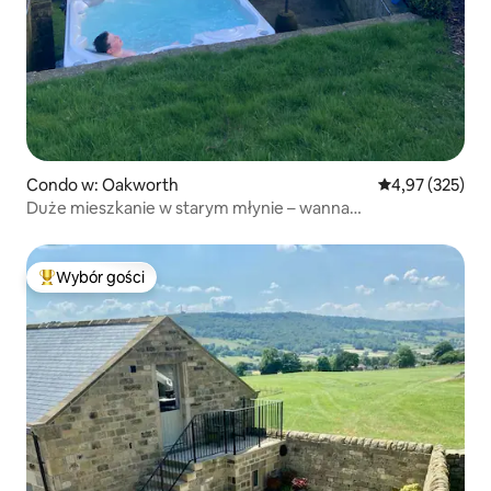
Condo w: Oakworth
Średnia ocena: 
4,97 (325)
Duże mieszkanie w starym młynie – wanna
z hydromasażem, ogród i parking
Wybór gości
Najpopularniejsze z kategorii Wybór gości