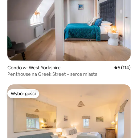
Condo w: West Yorkshire
Średnia ocen
5 (114)
Penthouse na Greek Street – serce miasta
Wybór gości
Wybór gości