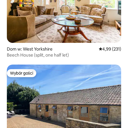
Dom w: West Yorkshire
Średnia ocena: 
4,99 (231)
Beech House (split, one half let)
Wybór gości
Wybór gości