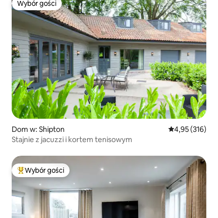
Wybór gości
Wybór gości
Dom w: Shipton
Średnia ocena: 
4,95 (316)
Stajnie z jacuzzi i kortem tenisowym
Wybór gości
Najpopularniejsze z kategorii Wybór gości