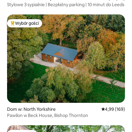
Stylowe 3 sypialnie | Bezpłatny parking | 10 minut do Leeds
Wybór gości
Najpopularniejsze z kategorii Wybór gości
Dom w: North Yorkshire
Średnia ocena: 
4,99 (169)
Pawilon w Beck House, Bishop Thornton