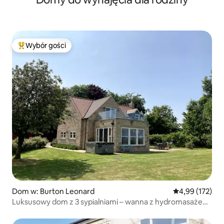
Wybór gości
Najpopularniejsze z kategorii Wybór gości
Dom w: Burton Leonard
Średnia ocena: 
4,99 (172)
Luksusowy dom z 3 sypialniami – wanna z hydromasażem
i niesamowity widok!