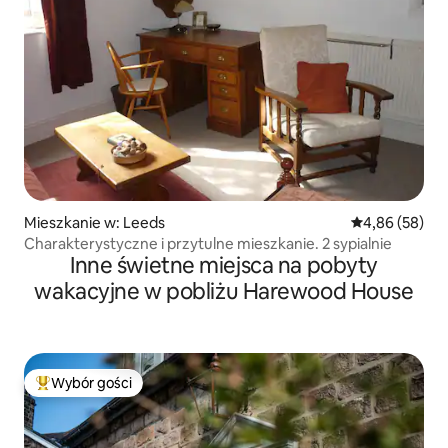
Mieszkanie w: Leeds
Średnia ocena:
4,86 (58)
Charakterystyczne i przytulne mieszkanie. 2 sypialnie
Inne świetne miejsca na pobyty
wakacyjne w pobliżu Harewood House
Wybór gości
Najpopularniejsze z kategorii Wybór gości