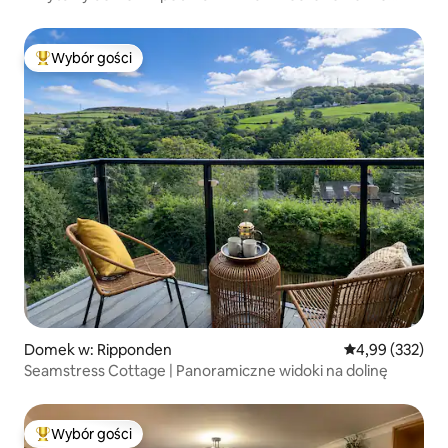
Dales
Wybór gości
Najpopularniejsze z kategorii Wybór gości
Domek w: Ripponden
Średnia ocena: 
4,99 (332)
Seamstress Cottage | Panoramiczne widoki na dolinę
Wybór gości
Najpopularniejsze z kategorii Wybór gości