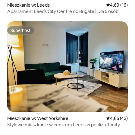
Mieszkanie w: Leeds
Średnia ocena:
4,69 (16)
Apartament Leeds City Centre od Brigate | Dla 5 osób
Superhost
Superhost
Mieszkanie w: West Yorkshire
Średnia ocena:
4,65 (43)
Stylowe mieszkanie w centrum Leeds w pobliżu Trinity