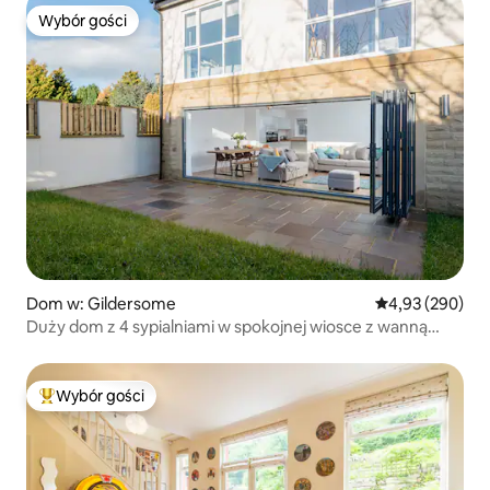
Wybór gości
Wybór gości
Dom w: Gildersome
Średnia ocena: 
4,93 (290)
Duży dom z 4 sypialniami w spokojnej wiosce z wanną
z hydromasażem
Wybór gości
Najpopularniejsze z kategorii Wybór gości