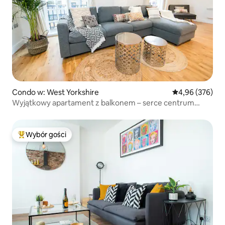
Condo w: West Yorkshire
Średnia ocena: 
4,96 (376)
Wyjątkowy apartament z balkonem – serce centrum
miasta
Wybór gości
Najpopularniejsze z kategorii Wybór gości