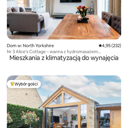
Dom w: North Yorkshire
Średnia ocena: 
4,95 (232)
Nr 3 Alice's Cottage – wanna z hydromasażem
Mieszkania z klimatyzacją do wynajęcia
w prywatnym ogrodzie
Wybór gości
Najpopularniejsze z kategorii Wybór gości