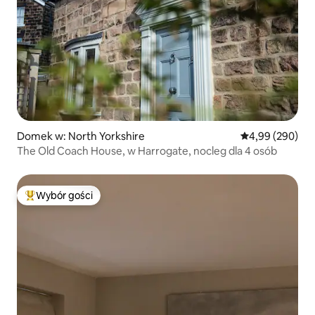
Domek w: North Yorkshire
Średnia ocena: 4
4,99 (290)
The Old Coach House, w Harrogate, nocleg dla 4 osób
Wybór gości
Najpopularniejsze z kategorii Wybór gości