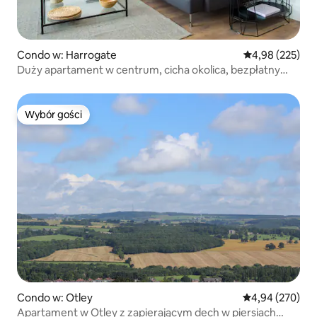
Condo w: Harrogate
Średnia ocena: 
4,98 (225)
Duży apartament w centrum, cicha okolica, bezpłatny
parking
Wybór gości
Wybór gości
Condo w: Otley
Średnia ocena: 
4,94 (270)
Apartament w Otley z zapierającym dech w piersiach