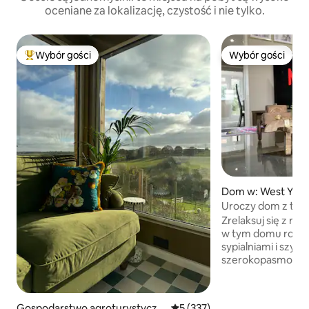
oceniane za lokalizację, czystość i nie tylko.
Wybór gości
Wybór gości
Najpopularniejsze z kategorii Wybór gości
Wybór gości
Dom w: West York
Uroczy dom z trze
w spokojnej okolic
Zrelaksuj się z rod
w tym domu rodz
sypialniami i szyb
szerokopasmowy
w cichym zakątku Leeds. S
ścieżkach ogrod
w Golden Acre Par
Gospodarstwo agroturystyczn
Średnia ocena: 5 na 5, liczba 
5 (337)