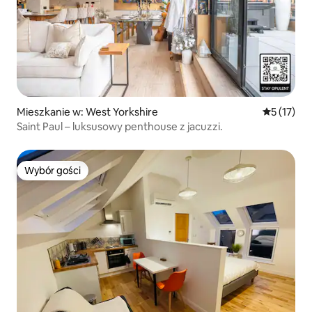
Mieszkanie w: West Yorkshire
Średnia oce
5 (17)
Saint Paul – luksusowy penthouse z jacuzzi.
Wybór gości
Wybór gości