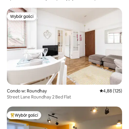
widokiem
Wybór gości
Wybór gości
Condo w: Roundhay
Średnia ocena: 
4,88 (125)
Street Lane Roundhay 2 Bed Flat
Wybór gości
Najpopularniejsze z kategorii Wybór gości