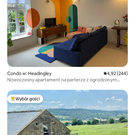
Condo w: Headingley
Średnia ocena: 
4,92 (244)
Nowoczesny apartament na parterze z ogrodzonym
parkingiem
Wybór gości
Najpopularniejsze z kategorii Wybór gości