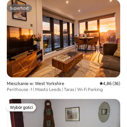
Superhost
Superhost
Mieszkanie w: West Yorkshire
Średnia ocena:
4,86 (36)
Penthouse -1 | Miasto Leeds | Taras | Wi-Fi Parking
Wybór gości
Wybór gości