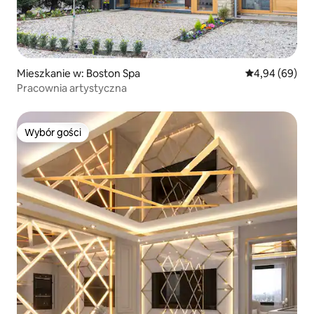
Mieszkanie w: Boston Spa
Średnia ocena:
4,94 (69)
Pracownia artystyczna
Wybór gości
Wybór gości