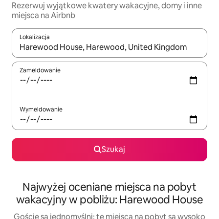
Rezerwuj wyjątkowe kwatery wakacyjne, domy i inne
miejsca na Airbnb
Lokalizacja
Gdy wyniki będą dostępne, możesz poruszać się po nich za pom
Zameldowanie
Wymeldowanie
Szukaj
Najwyżej oceniane miejsca na pobyt
wakacyjny w pobliżu: Harewood House
Goście są jednomyślni: te miejsca na pobyt są wysoko