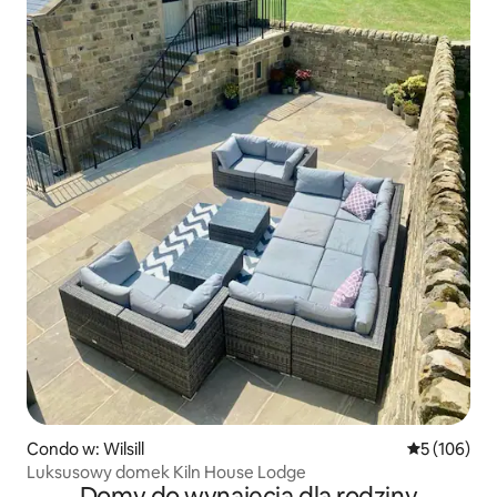
Condo w: Wilsill
Średnia ocen
5 (106)
Luksusowy domek Kiln House Lodge
Domy do wynajęcia dla rodziny