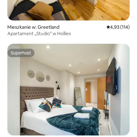
Mieszkanie w: Greetland
Średnia ocena: 
4,93 (114)
Apartament „Studio” w Hollies
Superhost
Superhost