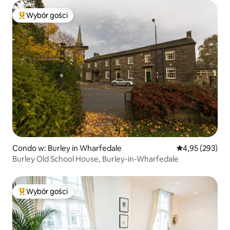
Wybór gości
Najpopularniejsze z kategorii Wybór gości
Condo w: Burley in Wharfedale
Średnia ocena: 
4,95 (293)
Burley Old School House, Burley-in-Wharfedale
Wybór gości
Najpopularniejsze z kategorii Wybór gości