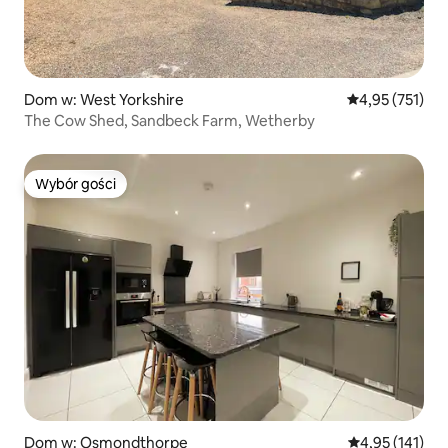
Dom w: West Yorkshire
Średnia ocena: 
4,95 (751)
The Cow Shed, Sandbeck Farm, Wetherby
Wybór gości
Wybór gości
Dom w: Osmondthorpe
Średnia ocena: 
4,95 (141)