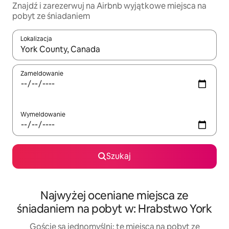
Znajdź i zarezerwuj na Airbnb wyjątkowe miejsca na
pobyt ze śniadaniem
Lokalizacja
Gdy wyniki będą dostępne, możesz poruszać się po nich za pom
Zameldowanie
Wymeldowanie
Szukaj
Najwyżej oceniane miejsca ze
śniadaniem na pobyt w: Hrabstwo York
Goście są jednomyślni: te miejsca na pobyt ze