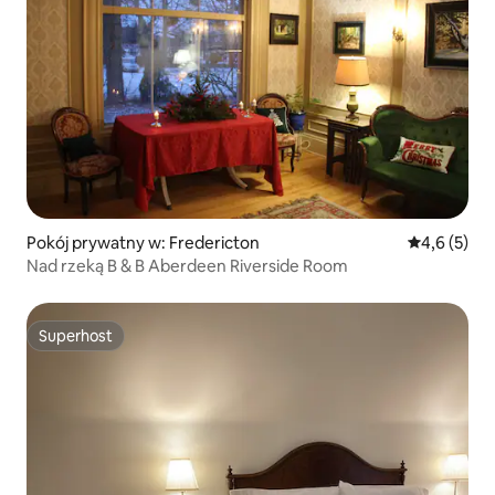
Pokój prywatny w: Fredericton
Średnia ocen
4,6 (5)
Nad rzeką B & B Aberdeen Riverside Room
Superhost
Superhost