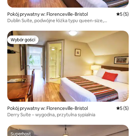
Pokój prywatny w: Florenceville-Bristol
Średnia oc
5 (5)
Dublin Suite, podwójne łóżka typu queen-size,
przestronne.
Wybór gości
Wybór gości
Pokój prywatny w: Florenceville-Bristol
Średnia oc
5 (5)
Derry Suite – wygodna, przytulna sypialnia
Superhost