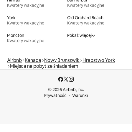
Halifax
Bar Harbor
Kwatery wakacyjne
Kwatery wakacyjne
York
Old Orchard Beach
Kwatery wakacyjne
Kwatery wakacyjne
Moncton
Pokaż więcej
Kwatery wakacyjne
Airbnb
Kanada
Nowy Brunszwik
Hrabstwo York
Miejsca na pobyt ze śniadaniem
© 2026 Airbnb, Inc.
Prywatność
Warunki