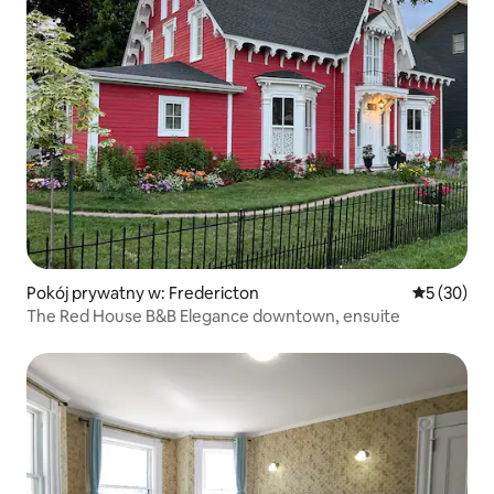
Pokój prywatny w: Fredericton
Średnia oce
5 (30)
The Red House B&B Elegance downtown, ensuite