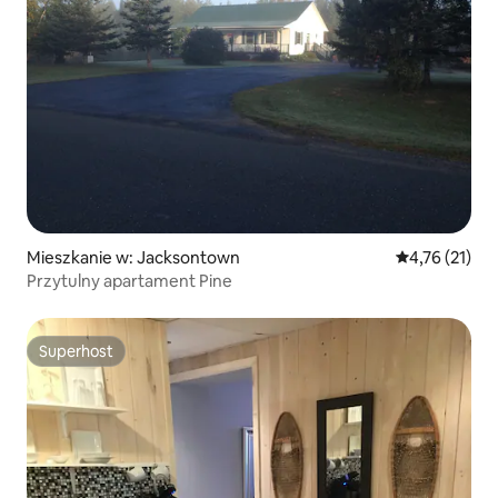
Mieszkanie w: Jacksontown
Średnia ocena:
4,76 (21)
Przytulny apartament Pine
Superhost
Superhost