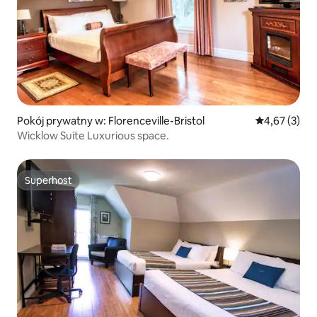
Pokój prywatny w: Florenceville-Bristol
Średnia ocena
4,67 (3)
Wicklow Suite Luxurious space.
Superhost
Superhost