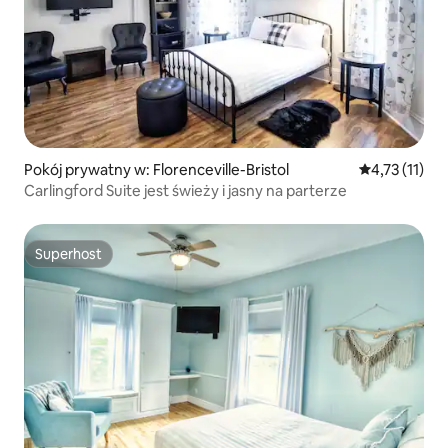
Pokój prywatny w: Florenceville-Bristol
Średnia ocena
4,73 (11)
Carlingford Suite jest świeży i jasny na parterze
Superhost
Superhost