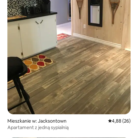
Mieszkanie w: Jacksontown
Średnia ocena:
4,88 (26)
Apartament z jedną sypialnią