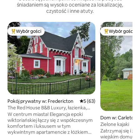
śniadaniem są wysoko oceniane za lokalizację,
czystość i inne atuty.
Wybór gości
Wybór gości
Najpopularniejsze z kategorii Wybór gości
Najpopularniejsze
Pokój prywatny w: Fredericton
Średnia ocena: 5 na 5, liczba
5 (63)
The Red House B&B Luxury, łazienka,
centrum miasta
W centrum miasta! Elegancja epoki
Dom w: Carleton 
wiktoriańskiej łączy się z współczesnym
Zielone kajaki
komfortem i luksusem w tym
Zatrzymaj się i zr
wykwintnym apartamencie z łóżkiem
wiejskim domu z w
typu queen w nowo odrestaurowanym