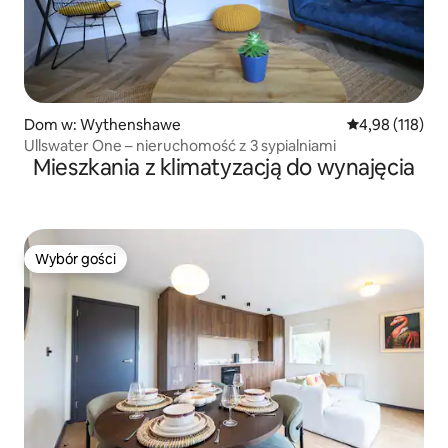
Dom w: Wythenshawe
Średnia ocena: 
4,98 (118)
Ullswater One – nieruchomość z 3 sypialniami
Mieszkania z klimatyzacją do wynajęcia
Wybór gości
Wybór gości