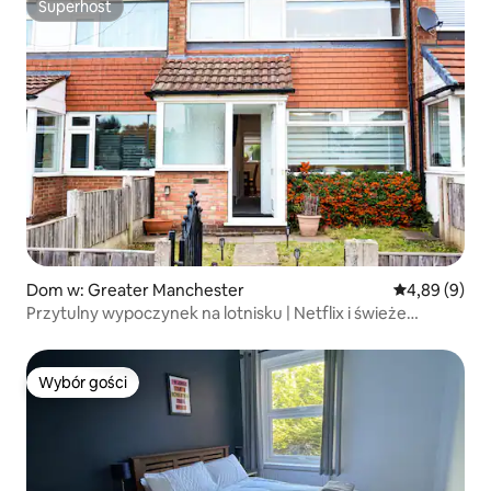
Superhost
Superhost
Dom w: Greater Manchester
Średnia ocena
4,89 (9)
Przytulny wypoczynek na lotnisku | Netflix i świeże
wypieki
Wybór gości
Wybór gości