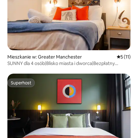
Mieszkanie w: Greater Manchester
Średnia oc
5 (11)
SUNNY dla 4 osób|Blisko miasta i dworca|Bezpłatny
parking|Mieszkanie 3
Superhost
Superhost