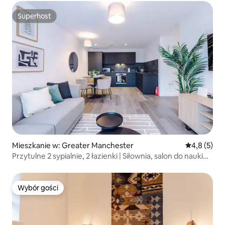
Superhost
Superhost
Mieszkanie w: Greater Manchester
Średnia ocen
4,8 (5)
Przytulne 2 sypialnie, 2 łazienki | Siłownia, salon do nauki
i bezpłatny parking
Wybór gości
Wybór gości