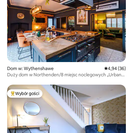
Dom w: Wythenshawe
Średnia ocena:
4,94 (36)
Duży dom w Northenden/8 miejsc noclegowych „Urban
Oasis”
Wybór gości
Najpopularniejsze z kategorii Wybór gości