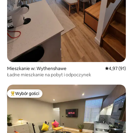
Mieszkanie w: Wythenshawe
Średnia ocena:
4,97 (91)
Ładne mieszkanie na pobyt i odpoczynek
Wybór gości
Najpopularniejsze z kategorii Wybór gości