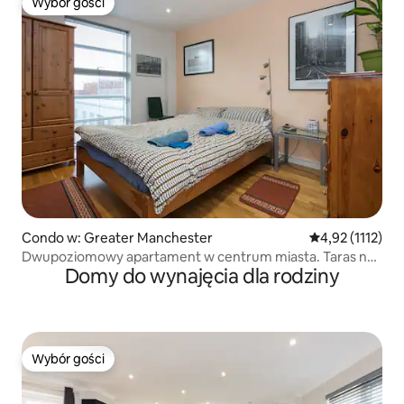
Wybór gości
Wybór gości
Condo w: Greater Manchester
Średnia ocena: 4
4,92 (1112)
Dwupoziomowy apartament w centrum miasta. Taras na
Domy do wynajęcia dla rodziny
dachu.
Wybór gości
Wybór gości