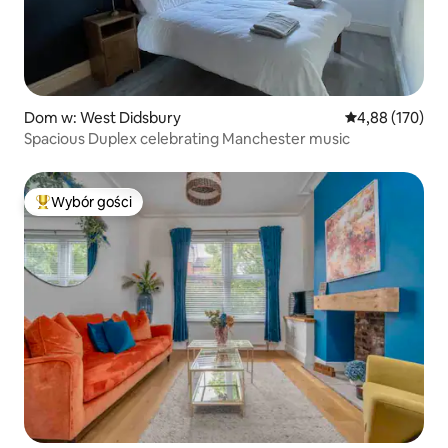
Dom w: West Didsbury
Średnia ocena: 
4,88 (170)
Spacious Duplex celebrating Manchester music
Wybór gości
Najpopularniejsze z kategorii Wybór gości