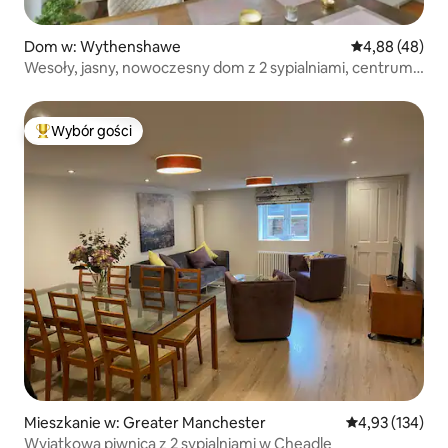
Dom w: Wythenshawe
Średnia ocena:
4,88 (48)
Wesoły, jasny, nowoczesny dom z 2 sypialniami, centrum
M'cr
Wybór gości
Najpopularniejsze z kategorii Wybór gości
Mieszkanie w: Greater Manchester
Średnia ocena: 
4,93 (134)
Wyjątkowa piwnica z 2 sypialniami w Cheadle