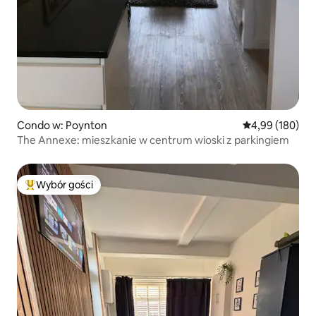
Condo w: Poynton
Średnia ocena: 
4,99 (180)
The Annexe: mieszkanie w centrum wioski z parkingiem
Wybór gości
Najpopularniejsze z kategorii Wybór gości