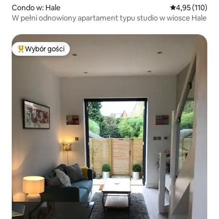
Condo w: Hale
Średnia ocena: 
4,95 (110)
W pełni odnowiony apartament typu studio w wiosce Hale
Wybór gości
Najpopularniejsze z kategorii Wybór gości