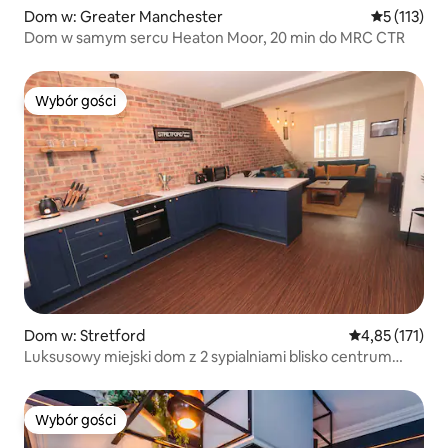
Dom w: Greater Manchester
Średnia ocen
5 (113)
Dom w samym sercu Heaton Moor, 20 min do MRC CTR
Wybór gości
Wybór gości
Dom w: Stretford
Średnia ocena: 
4,85 (171)
Luksusowy miejski dom z 2 sypialniami blisko centrum
MCR!
Wybór gości
Wybór gości