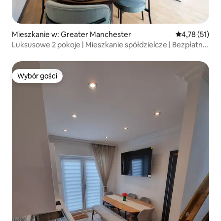
Mieszkanie w: Greater Manchester
Średnia ocena:
4,78 (51)
Luksusowe 2 pokoje | Mieszkanie spółdzielcze | Bezpłatny
parking | Balkon
Wybór gości
Wybór gości