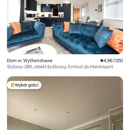
Dom w: Wythenshawe
Średnia ocena: 
4,96 (129)
Stylowy-2BR, obiekt butikowy, 5 minut do ManAirport
Wybór gości
Najpopularniejsze z kategorii Wybór gości