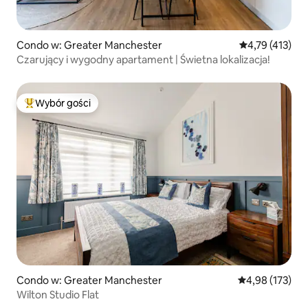
Condo w: Greater Manchester
Średnia ocena: 
4,79 (413)
Czarujący i wygodny apartament | Świetna lokalizacja!
Wybór gości
Najpopularniejsze z kategorii Wybór gości
Condo w: Greater Manchester
Średnia ocena: 
4,98 (173)
Wilton Studio Flat