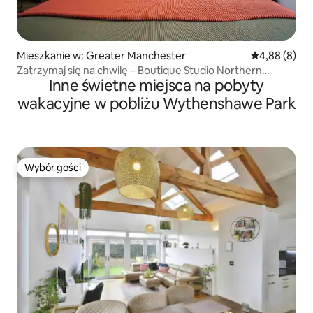
Mieszkanie w: Greater Manchester
Średnia ocena
4,88 (8)
Zatrzymaj się na chwilę – Boutique Studio Northern
Inne świetne miejsca na pobyty
Quarter
wakacyjne w pobliżu Wythenshawe Park
Wybór gości
Wybór gości