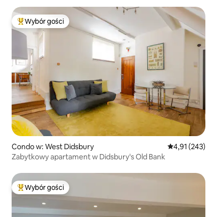
Wybór gości
Najpopularniejsze z kategorii Wybór gości
Condo w: West Didsbury
Średnia ocena: 
4,91 (243)
Zabytkowy apartament w Didsbury's Old Bank
Wybór gości
Najpopularniejsze z kategorii Wybór gości