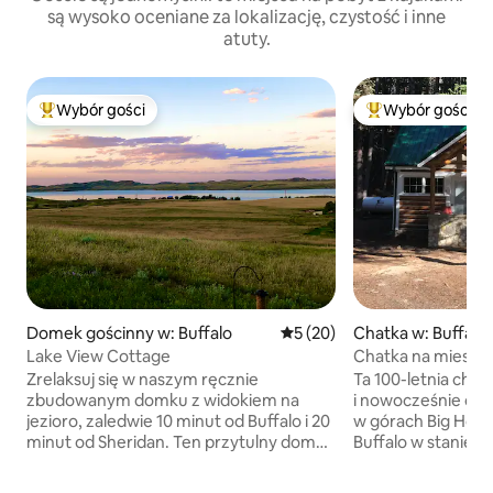
są wysoko oceniane za lokalizację, czystość i inne
atuty.
Wybór gości
Wybór gości
Najpopularniejsze z kategorii Wybór gości
Najpopularniejsze
Domek gościnny w: Buffalo
Średnia ocena: 5 na 5, liczba
5 (20)
Chatka w: Buffalo
Lake View Cottage
Chatka na miesią
Zrelaksuj się w naszym ręcznie
Ta 100-letnia chatk
zbudowanym domku z widokiem na
i nowocześnie odn
jezioro, zaledwie 10 minut od Buffalo i 20
w górach Big Horn,
minut od Sheridan. Ten przytulny dom
Buffalo w stanie 
wakacyjny położony jest na 35 akrach
i nowoczesna chat
malowniczej okolicy. Znajdziesz tu małą
w środku świerkow