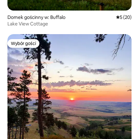
Domek gościnny w: Buffalo
Średnia oce
5 (20)
Lake View Cottage
Wybór gości
Wybór gości