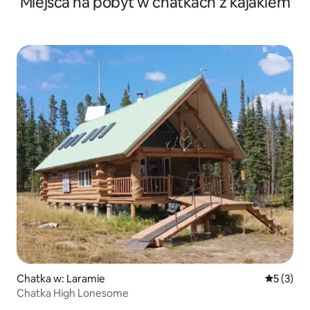
Miejsca na pobyt w chatkach z kajakiem
i trampoliną
Chatka w: Laramie
Średnia oc
5 (3)
Chatka High Lonesome