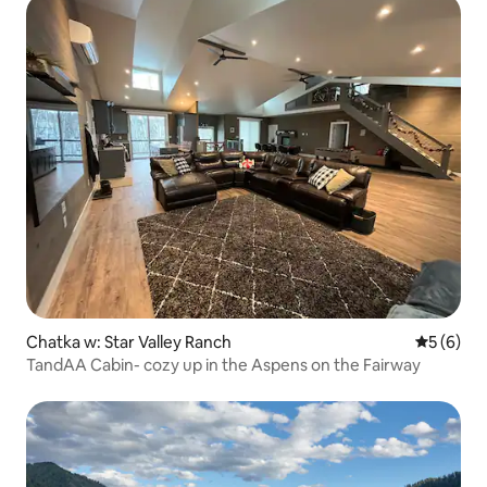
Chatka w: Star Valley Ranch
Średnia oc
5 (6)
TandAA Cabin- cozy up in the Aspens on the Fairway