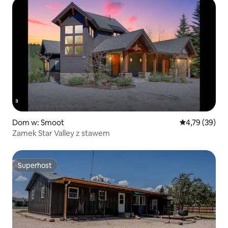
Dom w: Smoot
Średnia ocena:
4,79 (39)
Zamek Star Valley z stawem
Superhost
Superhost