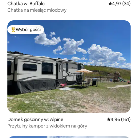
Chatka w: Buffalo
Średnia ocena:
4,97 (34)
Chatka na miesiąc miodowy
Wybór gości
Najpopularniejsze z kategorii Wybór gości
Domek gościnny w: Alpine
Średnia ocena: 
4,96 (161)
Przytulny kamper z widokiem na góry