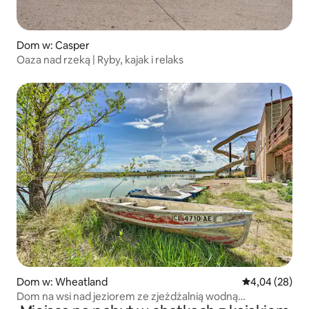
Dom w: Casper
Oaza nad rzeką | Ryby, kajak i relaks
Dom w: Wheatland
Średnia ocena:
4,04 (28)
Dom na wsi nad jeziorem ze zjeżdżalnią wodną