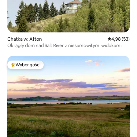
Chatka w: Afton
Średnia ocena:
4,98 (53)
Okrągły dom nad Salt River z niesamowitymi widokami
Wybór gości
Najpopularniejsze z kategorii Wybór gości