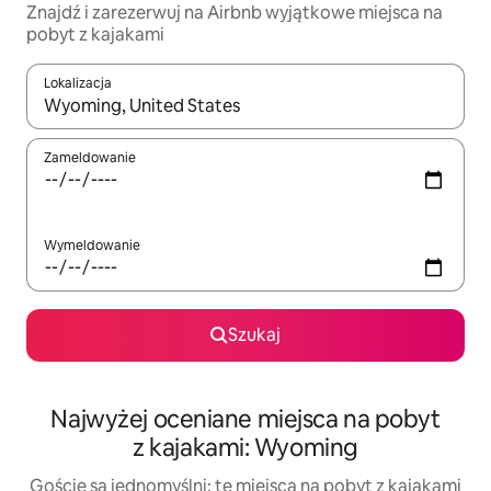
Znajdź i zarezerwuj na Airbnb wyjątkowe miejsca na
pobyt z kajakami
Lokalizacja
Gdy wyniki będą dostępne, możesz poruszać się po nich za pom
Zameldowanie
Wymeldowanie
Szukaj
Najwyżej oceniane miejsca na pobyt
z kajakami: Wyoming
Goście są jednomyślni: te miejsca na pobyt z kajakami