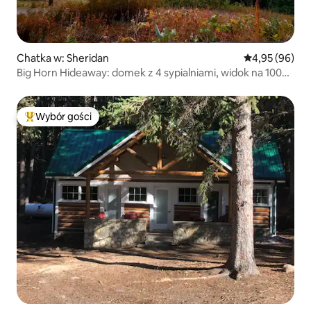
Chatka w: Sheridan
Średnia ocena:
4,95 (96)
Big Horn Hideaway: domek z 4 sypialniami, widok na 100
mil
Wybór gości
Najpopularniejsze z kategorii Wybór gości