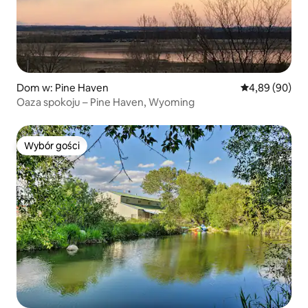
Dom w: Pine Haven
Średnia ocena:
4,89 (90)
Oaza spokoju – Pine Haven, Wyoming
Wybór gości
Wybór gości