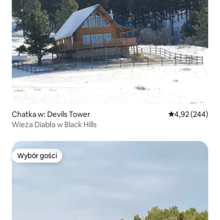
Chatka w: Devils Tower
Średnia ocena: 
4,92 (244)
Wieża Diabła w Black Hills
Wybór gości
Wybór gości