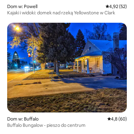
Dom w: Powell
Średnia ocena:
4,92 (52)
Kajaki i widoki: domek nad rzeką Yellowstone w Clark
Dom w: Buffalo
Średnia ocena
4,8 (60)
Buffalo Bungalow - pieszo do centrum