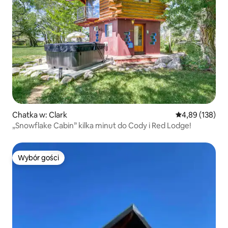
Chatka w: Clark
Średnia ocena: 
4,89 (138)
„Snowflake Cabin” kilka minut do Cody i Red Lodge!
Wybór gości
Wybór gości