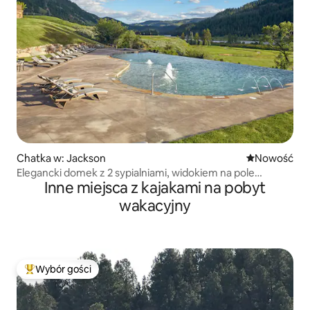
Chatka w: Jackson
Nowe miejsc
Nowość
Elegancki domek z 2 sypialniami, widokiem na pole
Inne miejsca z kajakami na pobyt
golfowe, jacuzzi i grillem
wakacyjny
Wybór gości
Najpopularniejsze z kategorii Wybór gości