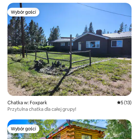
Wybór gości
Wybór gości
Chatka w: Foxpark
Średnia oce
5 (13)
Przytulna chatka dla całej grupy!
Wybór gości
Wybór gości