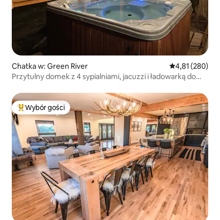
Chatka w: Green River
Średnia ocena: 
4,81 (280)
Przytulny domek z 4 sypialniami, jacuzzi i ładowarką do
pojazdów elektrycznych
Wybór gości
Najpopularniejsze z kategorii Wybór gości