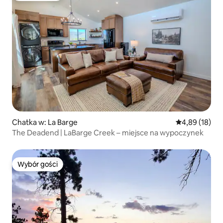
Chatka w: La Barge
Średnia ocena:
4,89 (18)
The Deadend | LaBarge Creek – miejsce na wypoczynek
Wybór gości
Wybór gości