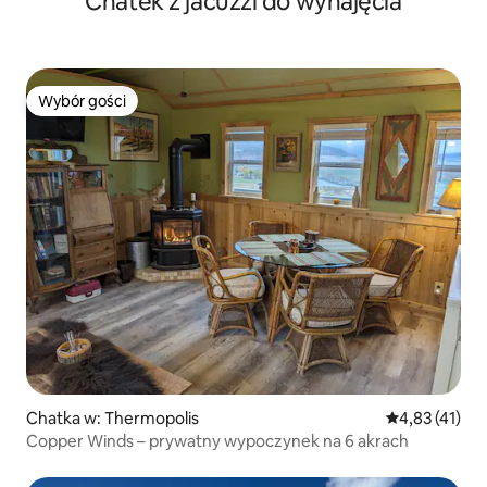
Chatek z jacuzzi do wynajęcia
Wybór gości
Wybór gości
Chatka w: Thermopolis
Średnia ocena:
4,83 (41)
Copper Winds – prywatny wypoczynek na 6 akrach