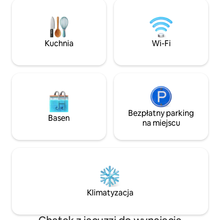
zwierzęta gospoda
wschodu do zachodu słońca z werandy
przy piecu na dre
roztacza się zapierające dech
ciesz się kolacjami
w piersiach piękno – a może nawet uda
dni. Wszystkie zw
Ci się zobaczyć dzikie zwierzęta! East
zatwierdzone prz
Gate otwiera się 2 maja 2026 roku!
Kuchnia
Wi-Fi
Twoim pobytem, c
Projekt domku jest chroniony prawem
depozytu.
autorskim.
Bezpłatny parking
Basen
na miejscu
Klimatyzacja