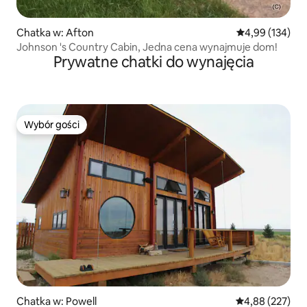
Chatka w: Afton
Średnia ocena: 
4,99 (134)
Johnson 's Country Cabin, Jedna cena wynajmuje dom!
Prywatne chatki do wynajęcia
Wybór gości
Wybór gości
Chatka w: Powell
Średnia ocena: 
4,88 (227)