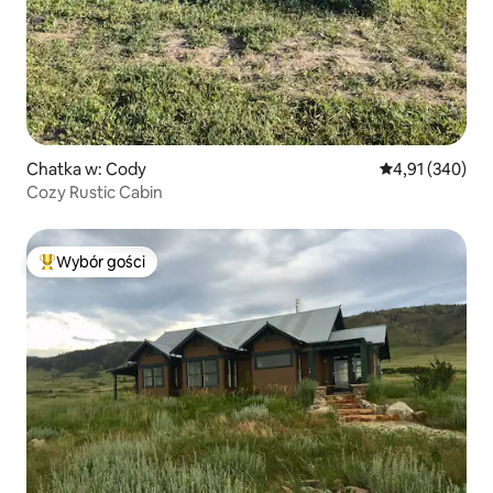
Chatka w: Cody
Średnia ocena: 
4,91 (340)
Cozy Rustic Cabin
Wybór gości
Najpopularniejsze z kategorii Wybór gości