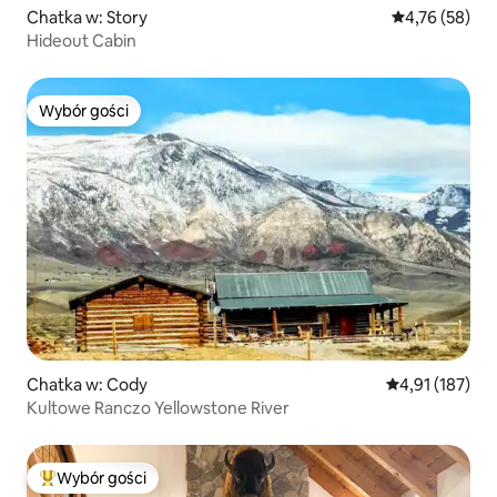
Chatka w: Story
Średnia ocena:
4,76 (58)
Hideout Cabin
Wybór gości
Wybór gości
Chatka w: Cody
Średnia ocena: 
4,91 (187)
Kultowe Ranczo Yellowstone River
Wybór gości
Najpopularniejsze z kategorii Wybór gości