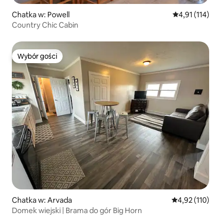
Chatka w: Powell
Średnia ocena: 
4,91 (114)
Country Chic Cabin
Wybór gości
Wybór gości
Chatka w: Arvada
Średnia ocena: 
4,92 (110)
Domek wiejski | Brama do gór Big Horn