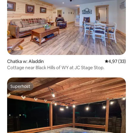
Chatka w: Aladdin
Średnia ocena:
4,97 (33)
Cottage near Black Hills of WY at JC Stage Stop.
Superhost
Superhost