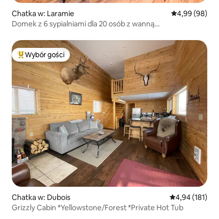
Chatka w: Laramie
Średnia ocena:
4,99 (98)
Domek z 6 sypialniami dla 20 osób z wanną
z hydromasażem i salonem gier
Wybór gości
Najpopularniejsze z kategorii Wybór gości
Chatka w: Dubois
Średnia ocena: 
4,94 (181)
Grizzly Cabin *Yellowstone/Forest *Private Hot Tub