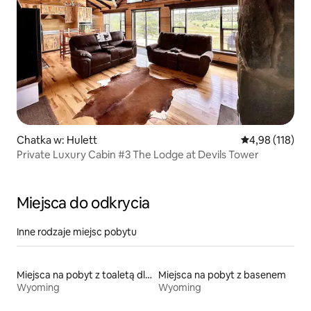
Chatka w: Hulett
Średnia ocena: 
4,98 (118)
Private Luxury Cabin #3 The Lodge at Devils Tower
Miejsca do odkrycia
Inne rodzaje miejsc pobytu
Miejsca na pobyt z toaletą dla osoby z niepełnosprawnością
Miejsca na pobyt z basenem
Wyoming
Wyoming