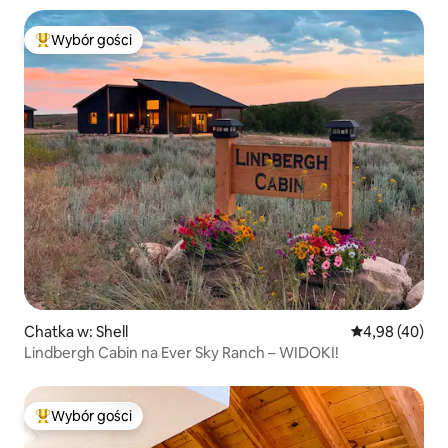
Wybór gości
Najpopularniejsze z kategorii Wybór gości
Chatka w: Shell
Średnia ocena:
4,98 (40)
Lindbergh Cabin na Ever Sky Ranch – WIDOKI!
Wybór gości
Najpopularniejsze z kategorii Wybór gości