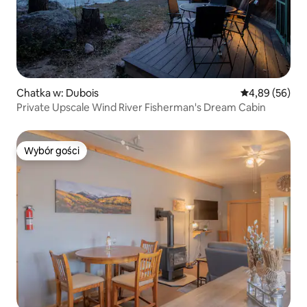
Chatka w: Dubois
Średnia ocena:
4,89 (56)
Private Upscale Wind River Fisherman's Dream Cabin
Wybór gości
Wybór gości