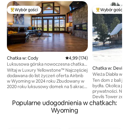
Wybór gości
Wybór gości
Najpopularniejsze z kategorii Wybór gości
Najpopularniejsze
Chatka w: Cody
Średnia ocena: 4,99 na 5, liczba 
4,99 (174)
Luksusowa górska nowoczesna chatka
Chatka w: Devils 
w pobliżu Yellowstone
Witaj w Luxury Yellowstone™ Najczęściej
Wieża Diabła w Blac
dodawana do list życzeń oferta Airbnb
Ten dom z bali je
w Wyoming w 2024 roku Zbudowany w
bydła. Okolica jest
2020 roku luksusowy domek na 5 akrach.
prywatności. Niesamowity widok na
Zaledwie 25 minut od wschodniej bramy
Devils Tower ze w
Yellowstone, przy Buffalo Bill Scenic
Popularne udogodnienia w chatkach:
Zajęcia na świeży
Byway! Rozkoszuj się widokami na góry,
piesze wycieczki, 
oknami od podłogi do sufitu, okazałym
Wyoming
śnieżnych, sanki i 
kamiennym kominkiem, szafkami
Devils Tower. Wokół nieruchomości
obitymi skórą, luksusową pościelą
można zobaczyć dz
i niesamowitymi widokami gwiazd. Od