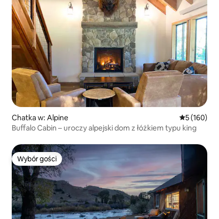
Chatka w: Alpine
Średnia ocen
5 (160)
Buffalo Cabin – uroczy alpejski dom z łóżkiem typu king
Wybór gości
Wybór gości