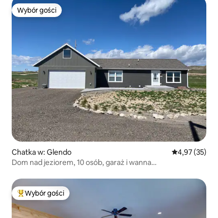
Wybór gości
Wybór gości
Chatka w: Glendo
Średnia ocena:
4,97 (35)
Dom nad jeziorem, 10 osób, garaż i wanna
z hydromasażem, widok na jezioro
Wybór gości
Najpopularniejsze z kategorii Wybór gości