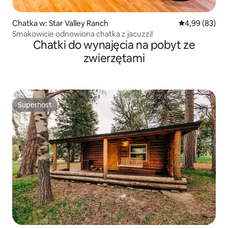
Chatka w: Star Valley Ranch
Średnia ocena:
4,99 (83)
Smakowicie odnowiona chatka z jacuzzi!
Chatki do wynajęcia na pobyt ze
zwierzętami
Superhost
Superhost