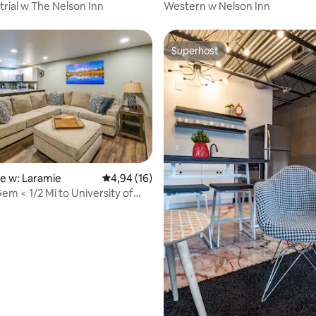
trial w The Nelson Inn
Western w Nelson Inn
Superhost
Superhost
5, liczba recenzji: 13
e w: Laramie
Średnia ocena: 4,94 na 5, liczba recenzji: 16
4,94 (16)
em < 1/2 Mi to University of
!