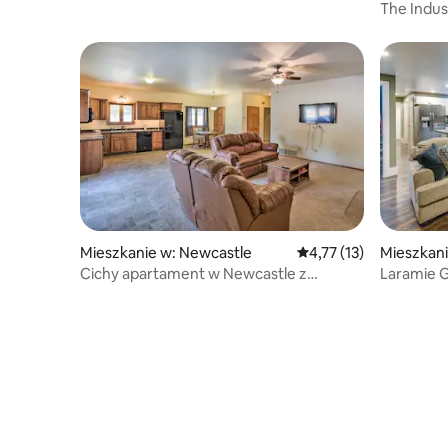
The Indus
Mieszkanie w: Newcastle
Średnia ocena: 4,77 na 
4,77 (13)
Mieszkani
Cichy apartament w Newcastle z
Laramie G
dostępem bezstopniowym
Wyoming