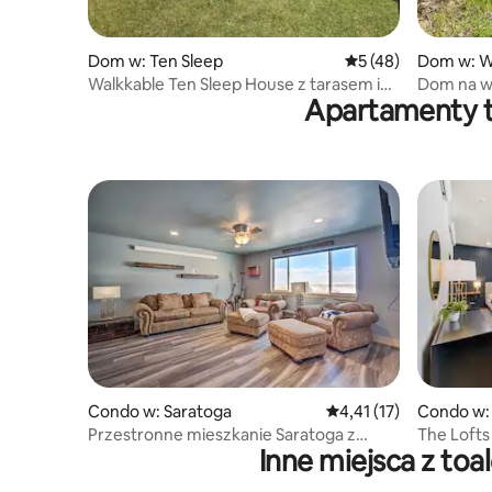
Dom w: Ten Sleep
Średnia ocena: 5 na 
5 (48)
Dom w: W
Walkkable Ten Sleep House z tarasem i
Dom na ws
Apartamenty t
salonem!
wodną i t
Condo w: Saratoga
Średnia ocena: 4,41 na 
4,41 (17)
Condo w:
Przestronne mieszkanie Saratoga z
The Lofts
Inne miejsca z to
widokiem na góry!
Forest!