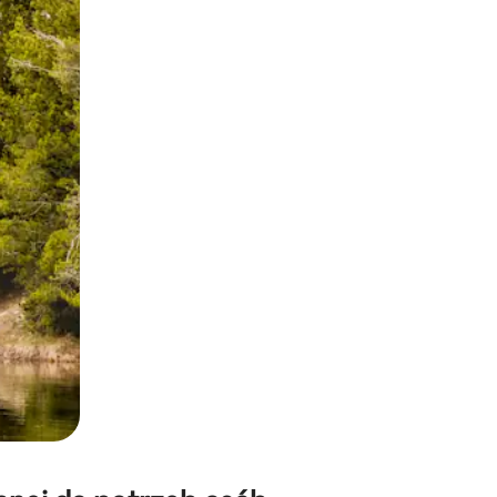
e za pomocą gestów dotykowych lub przesuwania.