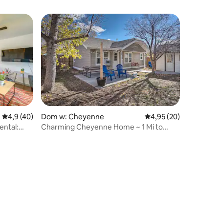
Średnia ocena: 4,9 na 5, liczba recenzji: 40
4,9 (40)
Dom w: Cheyenne
Średnia ocena: 4,95 na 
4,95 (20)
ental:
Charming Cheyenne Home ~ 1 Mi to
Downtown!