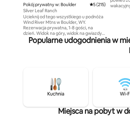
powietrz
Pokój prywatny w: Boulder
Średnia ocena: 5 na 5
5 (215)
wakacyjn
Silver Leaf Ranch
sypialnia
Ucieknij od tego wszystkiego u podnóża
stóp kwa
Wind River Mtns w Boulder, WY.
wieloma 
Rezerwacja prywatna, 1-8 gości, na
niestanda
dzień. Widok na góry, widok na gwiazdy,
widokami
Popularne udogodnienia w mie
wspaniałe wschody i zachody słońca.
Dodatkowo
Całoroczny raj dla miłośników przyrody,
Shoshone 
mnóstwo możliwości wędkowania,
dnie na 
wędrówek pieszych, spływów
nartach b
kajakowych, polowań, kolarstwa
górskim p
górskiego, jazdy na nartach i na koniach
nadejdzie
oraz korzystania z urządzeń do
zewnątrz 
przygotowywania śniegu. Blisko
początku szlaku Big Sandy. Osoby
niepełnosprawne: winda schodowa,
Kuchnia
Wi-F
rampy, prysznic typu roll-in. Dzieci muszą
mieć ukończone 12 lat, chyba że
gospodarz zrobi wyjątek. Gospodarz na
Miejsca na pobyt w 
miejscu.