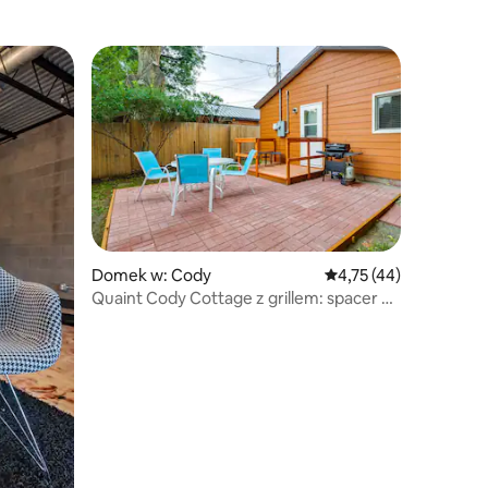
Domek w: Cody
Średnia ocena: 4,75 na 
4,75 (44)
Quaint Cody Cottage z grillem: spacer do
centrum miasta!