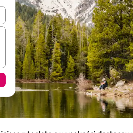
o nich za pomocą klawiszy strzałek w górę i w dół lub przeglądać j