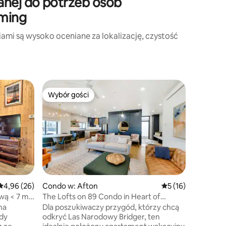
anej do potrzeb osób
oming
ami są wysoko oceniane za lokalizację, czystość
Mieszkan
Wybór gości
Wybór g
Wybór gości
Wybór g
Vaulted 
z 1 sypia
Wejdź do
zaprojek
sypialnią
Gould St
się skle
podłogo
elektryc
wprowadz
Średnia ocena: 4,96 na 5, liczba recenzji: 26
4,96 (26)
Condo w: Afton
Średnia ocena: 5 na
5 (16)
przy biur
ą < 7 mil
The Lofts on 89 Condo in Heart of
z balanse
Downtown Afton!
na
Dla poszukiwaczy przygód, którzy chcą
sprzętowi
gdy
odkryć Las Narodowy Bridger, ten
ognisku. 