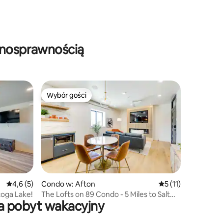
łnosprawnością
Wybór gości
Wybór gości
Średnia ocena: 4,6 na 5, liczba recenzji: 5
4,6 (5)
Condo w: Afton
Średnia ocena: 5 na
5 (11)
toga Lake!
The Lofts on 89 Condo - 5 Miles to Salt
na pobyt wakacyjny
River!