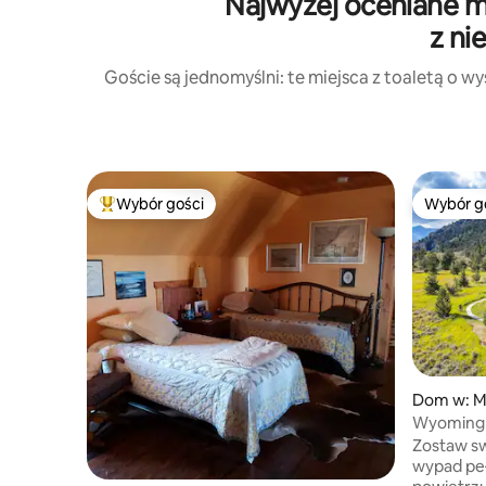
Najwyżej oceniane m
z ni
Goście są jednomyślni: te miejsca z toaletą o 
Wybór gości
Wybór g
Najpopularniejsze z kategorii Wybór gości
Wybór g
Dom w: M
Wyoming R
Fly Fish!
Zostaw s
wypad pe