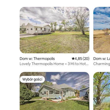
Dom w: Thermopolis
Średnia ocena: 4,85 na 
4,85 (20)
Dom w: L
Lovely Thermopolis Home < 3 Mi to Hot
Charming 
Springs
Mi to UW!
Wybór gości
Wybór gości