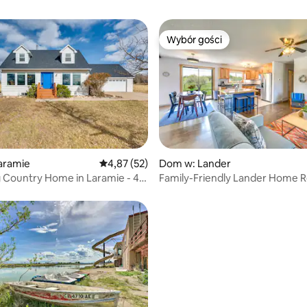
Wybór gości
Wybór gości
5, liczba recenzji: 20
aramie
Średnia ocena: 4,87 na 5, liczba recenzji: 52
4,87 (52)
Dom w: Lander
Country Home in Laramie - 4
Family-Friendly Lander Home R
Yard, Patio!