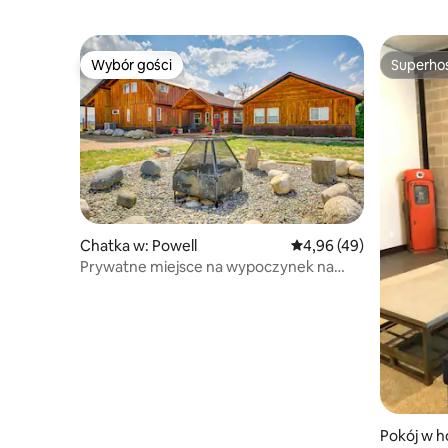
Wybór gości
Superho
Wybór gości
Superho
Chatka w: Powell
Średnia ocena: 4,96 na 
4,96 (49)
Prywatne miejsce na wypoczynek na
ranczu Clark z widokiem na góry!
Pokój w h