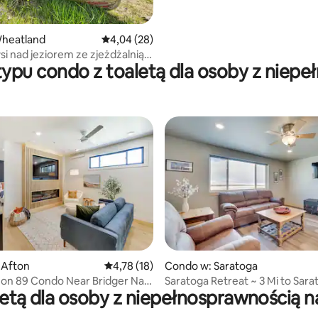
5, liczba recenzji: 48
heatland
Średnia ocena: 4,04 na 5, liczba recenzji: 28
4,04 (28)
i nad jeziorem ze zjeżdżalnią
ypu condo z toaletą dla osoby z niepe
rampoliną
5, liczba recenzji: 17
 Afton
Średnia ocena: 4,78 na 5, liczba recenzji: 18
4,78 (18)
Condo w: Saratoga
 on 89 Condo Near Bridger Nat'l
Saratoga Retreat ~ 3 Mi to Sara
aletą dla osoby z niepełnosprawnością 