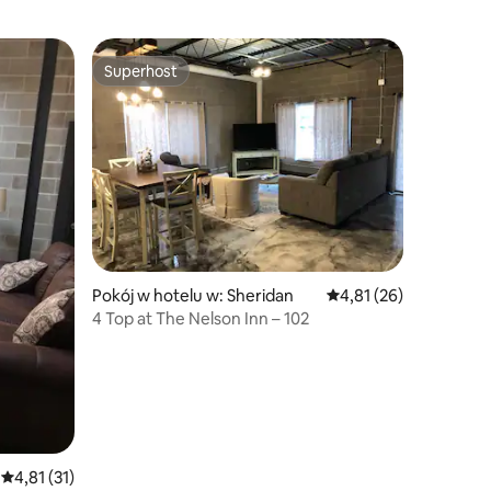
Superhost
Superhost
Pokój w hotelu w: Sheridan
Średnia ocena: 4,81 na 
4,81 (26)
4 Top at The Nelson Inn – 102
Średnia ocena: 4,81 na 5, liczba recenzji: 31
4,81 (31)