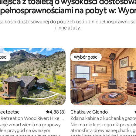
iejsca z toaletą o wysokości dostosow
epełnosprawnościami na pobyt w: Wy
wysokości dostosowanej do potrzeb osób z niepełnosprawności
i inne atuty.
ości
Wybór gości
ości
Wybór gości
eeteetse
Średnia ocena: 4,88 na 5, liczba recenzji: 8
4,88 (8)
Chatka w: Glendo
etreat on Wood River: Hike &
Zdalna kabina z kuchenką gazow
do miasta!
woje zmartwienia na grupowy
Nie ma nic lepszego niż przytul
łen przygód na świeżym
atmosfera drewnianej chatki, 