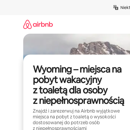
Przejdź
Niek
do
treści
Wyoming – miejsca na
pobyt wakacyjny
z toaletą dla osoby
z niepełnosprawnością
Znajdź i zarezerwuj na Airbnb wyjątkowe
miejsca na pobyt z toaletą o wysokości
dostosowanej do potrzeb osób
z niepełnosprawnościami