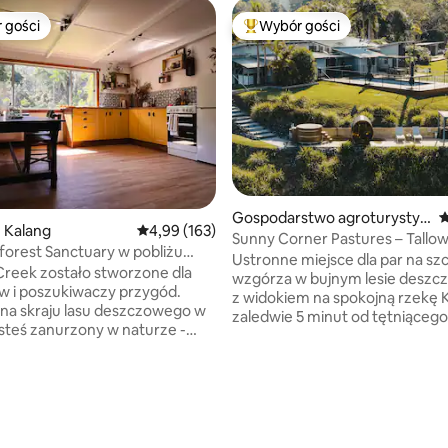
 gości
Wybór gości
arniejsze z kategorii Wybór gości
Najpopularniejsze z kategorii 
Gospodarstwo agroturystyc
Ś
 Kalang
Średnia ocena: 4,99 na 5, liczba recenzji: 163
4,99 (163)
zne w: Bellingen
Sunny Corner Pastures – Tall
nforest Sanctuary w pobliżu
Ustronne miejsce dla par na sz
reek zostało stworzone dla
wzgórza w bujnym lesie desz
w i poszukiwaczy przygód.
z widokiem na spokojną rzekę 
na skraju lasu deszczowego w
zaledwie 5 minut od tętniąceg
esteś zanurzony w naturze -
Bellingen. Zanurz się w prywatn
ków, świecące robaki i milion
parującej cedrowej wannie
się luksusowo
z hydromasażem, zrelaksuj się
wymi przestrzeniami do
w luksusowym łóżku typu king-
ku lub bądź kreatywny w
i w zimie rozkoszuj się kominki
, liczba recenzji: 269
e z materiałami artystycznymi
drewno, a latem ochłodź się
 nasze książki o naturze i sztuce