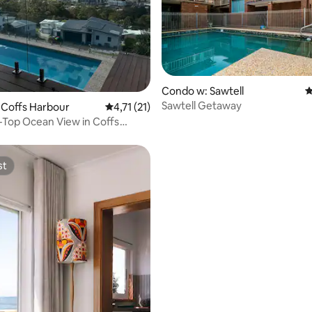
Condo w: Sawtell
Ś
Sawtell Getaway
5, liczba recenzji: 91
 Coffs Harbour
Średnia ocena: 4,71 na 5, liczba recenzji: 21
4,71 (21)
Top Ocean View in Coffs
st
st