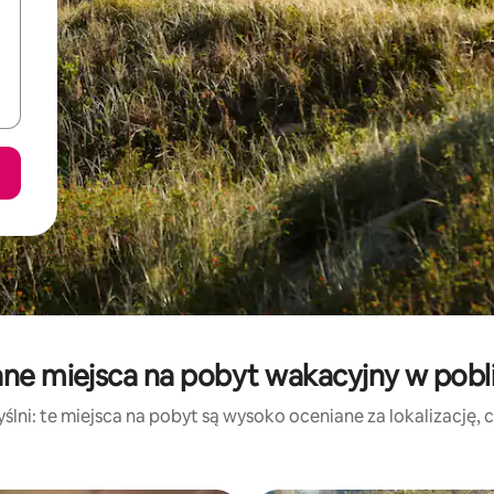
ne miejsca na pobyt wakacyjny w pobl
lni: te miejsca na pobyt są wysoko oceniane za lokalizację, cz