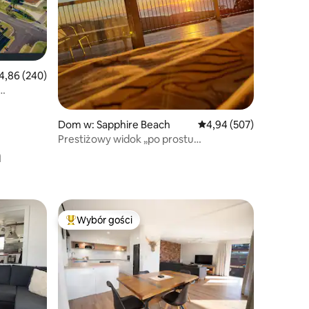
ednia ocena: 4,86 na 5, liczba recenzji: 240
4,86 (240)
 BROOMS
Dom w: Sapphire Beach
Średnia ocena: 4,94 na 5
4,94 (507)
Prestiżowy widok „po prostu
a
spektakularne”
Wybór gości
Najpopularniejsze z kategorii Wybór gości