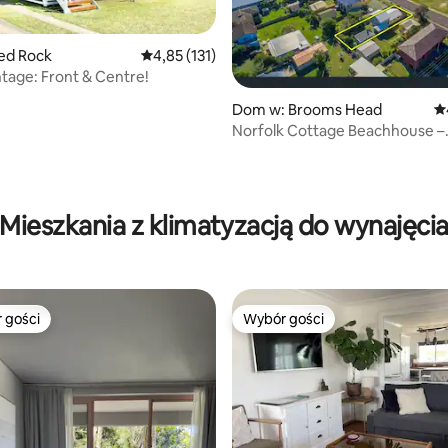
ed Rock
Średnia ocena: 4,85 na 5, liczba recenzji: 131
4,85 (131)
ntage: Front & Centre!
, liczba recenzji: 189
Dom w: Brooms Head
Śr
Norfolk Cottage Beachhouse –
NAJLEPSZA LOKALIZACJA W
Mieszkania z klimatyzacją do wynajęci
 gości
Wybór gości
arniejsze z kategorii Wybór gości
Wybór gości