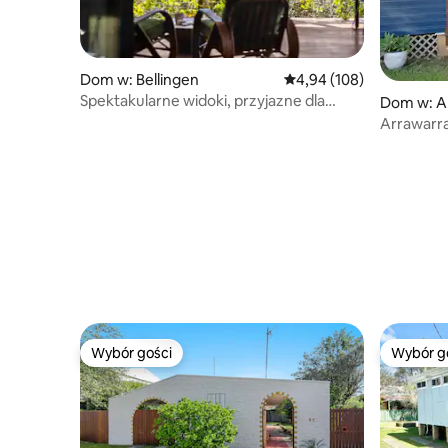
Dom w: Bellingen
Średnia ocena: 4,94 na 5
4,94 (108)
Spektakularne widoki, przyjazne dla
Dom w: A
zwierząt i gotowe na pracę zdalną!
Arrawarr
Wybór gości
Wybór g
Wybór gości
Wybór g