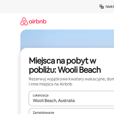
Przejdź
Niek
do
treści
Miejsca na pobyt w
pobliżu: Wooli Beach
Rezerwuj wyjątkowe kwatery wakacyjne, do
i inne miejsca na Airbnb
Lokalizacja
Gdy wyniki będą dostępne, możesz poruszać się p
Zameldowanie