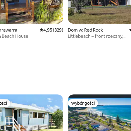
, liczba recenzji: 108
rrawarra
Średnia ocena: 4,95 na 5, liczba recenzji: 329
4,95 (329)
Dom w: Red Rock
a Beach House
Littlebeach – front rzeczny,
spektakularne widoki
ości
Wybór gości
ości
Wybór gości