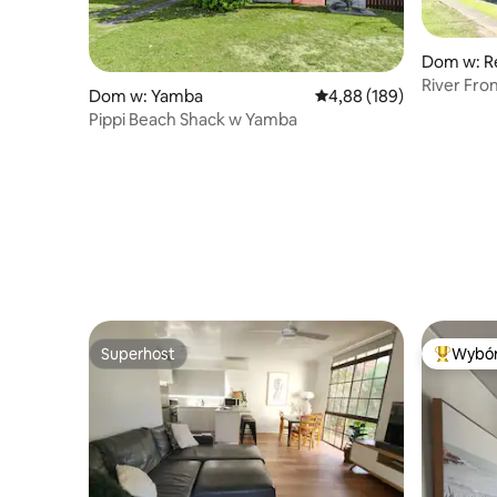
Dom w: R
River Fro
Dom w: Yamba
Średnia ocena: 4,88 na 5
4,88 (189)
Pippi Beach Shack w Yamba
Superhost
Wybór
Superhost
Najpopul