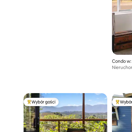
Condo w:
Nieruchom
oceanu
Wybór gości
Wybór
Najpopularniejsze z kategorii Wybór gości
Najpopul