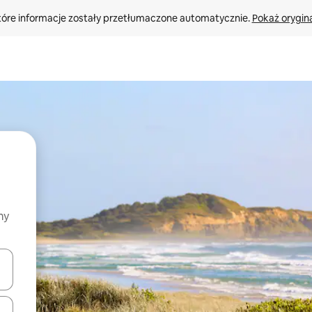
tóre informacje zostały przetłumaczone automatycznie. 
Pokaż orygina
my
o nich za pomocą klawiszy strzałek w górę i w dół lub przeglądać j