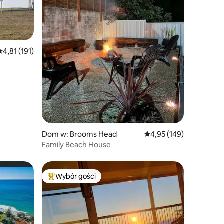
Średnia ocena: 4,81 na 5, liczba recenzji: 191
4,81 (191)
Dom w: Brooms Head
Średnia ocena: 4,95 na 5
4,95 (149)
Family Beach House
Wybór gości
Najpopularniejsze z kategorii Wybór gości