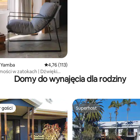
 Yamba
Średnia ocena: 4,76 na 5, liczba recenzji: 113
4,76 (113)
ości w zatokach | Dźwięki
Domy do wynajęcia dla rodziny
 gości
Superhost
arniejsze z kategorii Wybór gości
Superhost