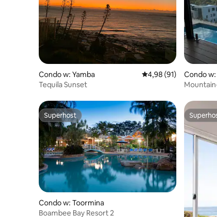
Condo w: Yamba
Średnia ocena: 4,98 na 
4,98 (91)
Condo w:
Tequila Sunset
Mountain-
Harbour
Superhost
Superho
Superhost
Superho
Condo w: Toormina
Boambee Bay Resort 2