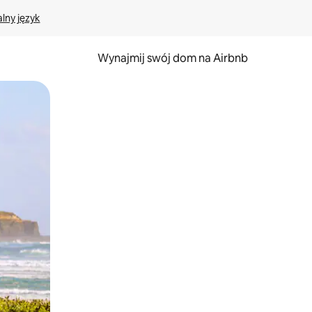
lny język
Wynajmij swój dom na Airbnb
e za pomocą gestów dotykowych lub przesuwania.