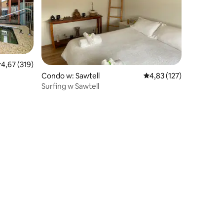
rednia ocena: 4,67 na 5, liczba recenzji: 319
4,67 (319)
Condo w: Sawtell
Średnia ocena: 4,83 na 5
4,83 (127)
Surfing w Sawtell