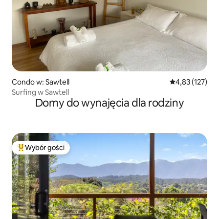
Condo w: Sawtell
Średnia ocena: 
4,83 (127)
Surfing w Sawtell
Domy do wynajęcia dla rodziny
Wybór gości
Najpopularniejsze z kategorii Wybór gości