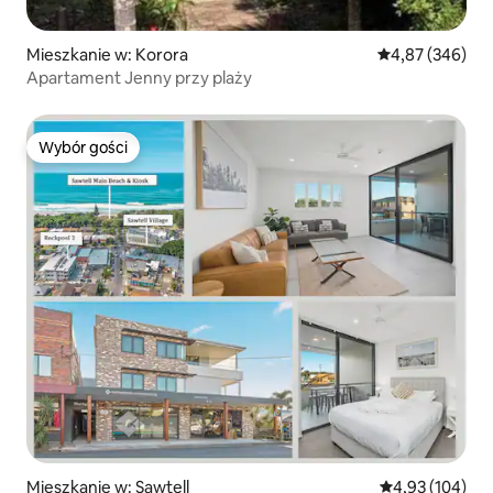
Mieszkanie w: Korora
Średnia ocena: 
4,87 (346)
Apartament Jenny przy plaży
Wybór gości
Wybór gości
Mieszkanie w: Sawtell
Średnia ocena: 
4,93 (104)