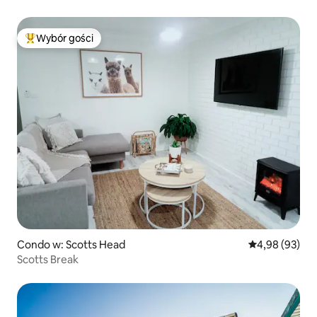
Wybór gości
Najpopularniejsze z kategorii Wybór gości
Condo w: Scotts Head
Średnia ocena:
4,98 (93)
Scotts Break