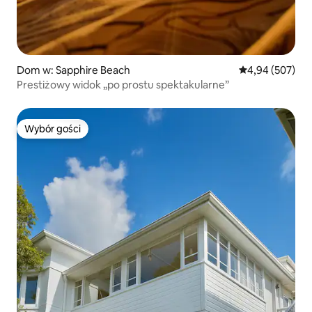
Dom w: Sapphire Beach
Średnia ocena: 
4,94 (507)
Prestiżowy widok „po prostu spektakularne”
Wybór gości
Wybór gości