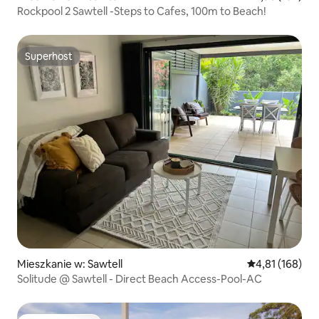
Rockpool 2 Sawtell -Steps to Cafes, 100m to Beach!
Superhost
Superhost
Mieszkanie w: Sawtell
Średnia ocena: 
4,81 (168)
Solitude @ Sawtell - Direct Beach Access-Pool-AC