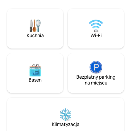
śpiewie ptaków i n
drewno, a latem ochłodź się
jest wyjątkowy. WAŻNE W przypadku
w błyszczącym basenie. Po przyjeździe
nieprawidłowego k
zjedz przemyślane śniadanie,
mogą obowiązywać
zregeneruj się w saunie cedrowej
„Regulamin domu 
i zimnym basenie, a na koniec wypij
butelkę szampana na nasz koszt.
Kuchnia
Wi-Fi
Spokojny wypoczynek, który pozwoli Ci
odzyskać siły.
Bezpłatny parking
Basen
na miejscu
Klimatyzacja