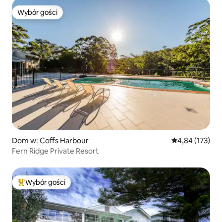
Wybór gości
Wybór gości
Dom w: Coffs Harbour
Średnia ocena: 
4,84 (173)
Fern Ridge Private Resort
Wybór gości
Najpopularniejsze z kategorii Wybór gości