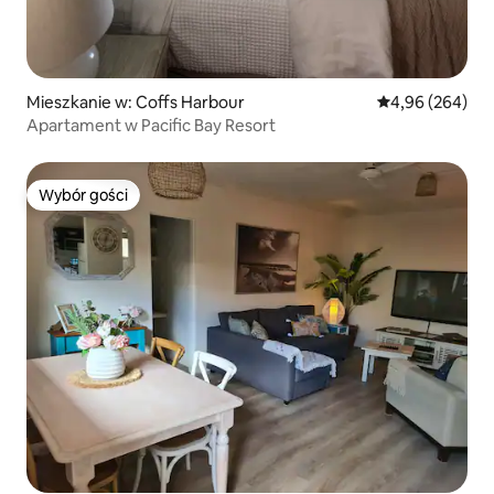
Mieszkanie w: Coffs Harbour
Średnia ocena: 4
4,96 (264)
Apartament w Pacific Bay Resort
Wybór gości
Wybór gości