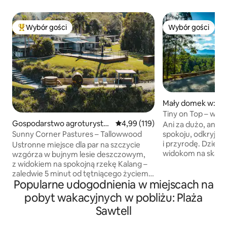
Wybór gości
Wybór gości
Najpopularniejsze z kategorii Wybór gości
Wybór gości
Mały domek w: Gle
Tiny on Top – wspan
Gospodarstwo agroturystyc
Średnia ocena: 4,99 na 5, liczba 
4,99 (119)
Ani za dużo, ani za mało Zre
zne w: Bellingen
Sunny Corner Pastures – Tallowwood
spokoju, odkryj na
i przyrodę. Dzięk
Ustronne miejsce dla par na szczycie
widokom na skarpę
wzgórza w bujnym lesie deszczowym,
idealne miejsce z
z widokiem na spokojną rzekę Kalang –
wyjątkowych okazji,
zaledwie 5 minut od tętniącego życiem
Popularne udogodnienia w miejscach na
tworzenia. Otoczony lasem
Bellingen. Zanurz się w prywatnej,
państwowym i cał
parującej cedrowej wannie
pobyt wakacyjnych w pobliżu: Plaża
choć tylko 10 minu
z hydromasażem, zrelaksuj się
Sawtell
restauracji/kawiar
w luksusowym łóżku typu king-size
spożywczych, tuta
i w zimie rozkoszuj się kominkiem na