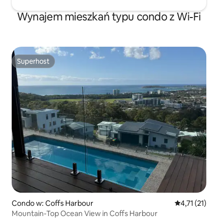
Wynajem mieszkań typu condo z Wi-Fi
Superhost
Superhost
Condo w: Coffs Harbour
Średnia ocena
4,71 (21)
Mountain-Top Ocean View in Coffs Harbour