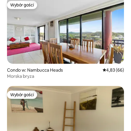
Wybór gości
Wybór gości
Condo w: Nambucca Heads
Średnia ocena:
4,83 (66)
Morska bryza
Wybór gości
Wybór gości