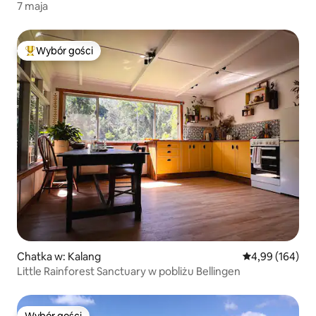
7 maja
Wybór gości
Najpopularniejsze z kategorii Wybór gości
Chatka w: Kalang
Średnia ocena: 
4,99 (164)
Little Rainforest Sanctuary w pobliżu Bellingen
Wybór gości