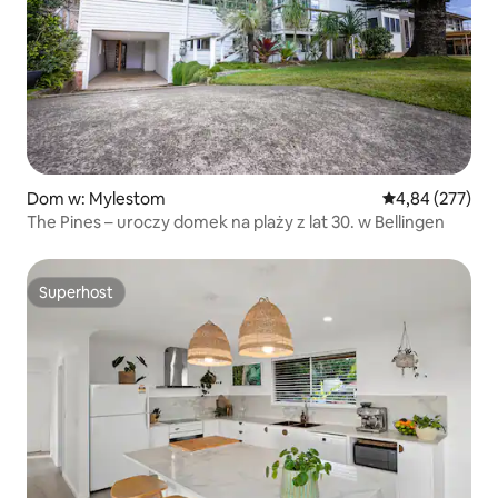
Dom w: Mylestom
Średnia ocena: 
4,84 (277)
The Pines – uroczy domek na plaży z lat 30. w Bellingen
Superhost
Superhost