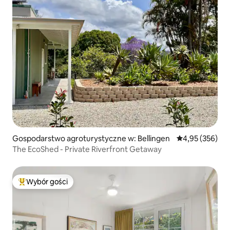
Gospodarstwo agroturystyczne w: Bellingen
Średnia ocena: 
4,95 (356)
The EcoShed - Private Riverfront Getaway
Wybór gości
Najpopularniejsze z kategorii Wybór gości