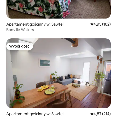
Apartament gościnny w: Sawtell
Średnia ocena: 
4,95 (102)
Bonville Waters
Wybór gości
Wybór gości
Apartament gościnny w: Sawtell
Średnia ocena: 
4,87 (214)