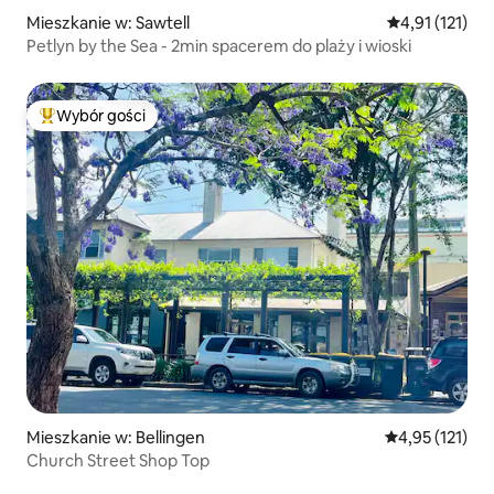
Mieszkanie w: Sawtell
Średnia ocena: 
4,91 (121)
Petlyn by the Sea - 2min spacerem do plaży i wioski
Wybór gości
Najpopularniejsze z kategorii Wybór gości
Mieszkanie w: Bellingen
Średnia ocena: 
4,95 (121)
Church Street Shop Top