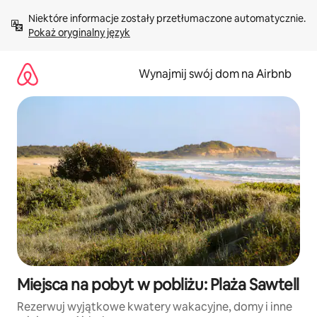
Przejdź
Niektóre informacje zostały przetłumaczone automatycznie. 
do
Pokaż oryginalny język
treści
Wynajmij swój dom na Airbnb
Miejsca na pobyt w pobliżu: Plaża Sawtell
Rezerwuj wyjątkowe kwatery wakacyjne, domy i inne