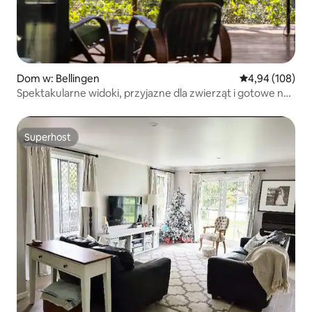
Dom w: Bellingen
Średnia ocena: 
4,94 (108)
Spektakularne widoki, przyjazne dla zwierząt i gotowe na
pracę zdalną!
Superhost
Superhost