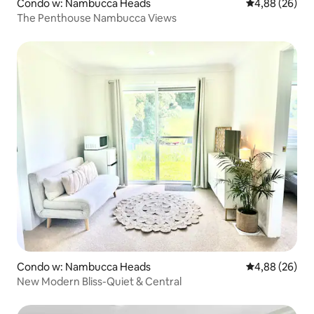
Condo w: Nambucca Heads
Średnia ocena:
4,88 (26)
The Penthouse Nambucca Views
Condo w: Nambucca Heads
Średnia ocena:
4,88 (26)
New Modern Bliss-Quiet & Central