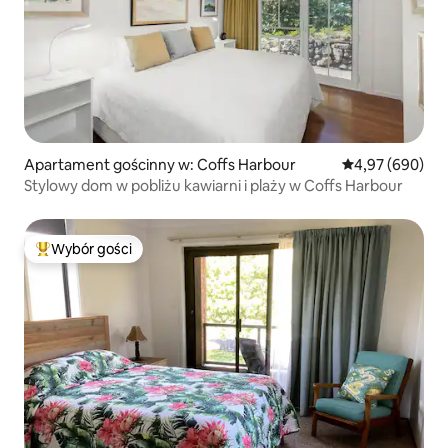
Apartament gościnny w: Coffs Harbour
Średnia ocena: 4
4,97 (690)
Stylowy dom w pobliżu kawiarni i plaży w Coffs Harbour
Wybór gości
Najpopularniejsze z kategorii Wybór gości