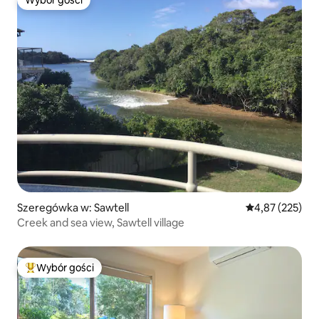
Wybór gości
Szeregówka w: Sawtell
Średnia ocena: 
4,87 (225)
Creek and sea view, Sawtell village
Wybór gości
Najpopularniejsze z kategorii Wybór gości