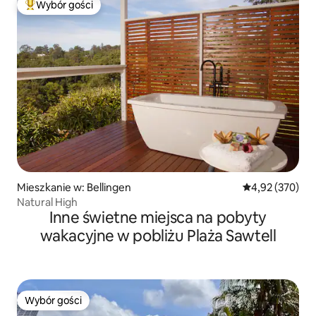
Wybór gości
Najpopularniejsze z kategorii Wybór gości
Mieszkanie w: Bellingen
Średnia ocena: 
4,92 (370)
Natural High
Inne świetne miejsca na pobyty
wakacyjne w pobliżu Plaża Sawtell
Wybór gości
Wybór gości