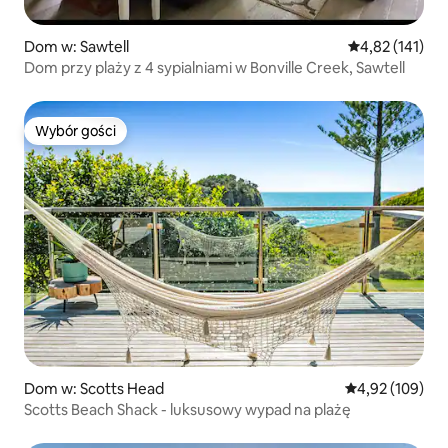
Dom w: Sawtell
Średnia ocena: 
4,82 (141)
Dom przy plaży z 4 sypialniami w Bonville Creek, Sawtell
Wybór gości
Wybór gości
Dom w: Scotts Head
Średnia ocena: 
4,92 (109)
Scotts Beach Shack - luksusowy wypad na plażę