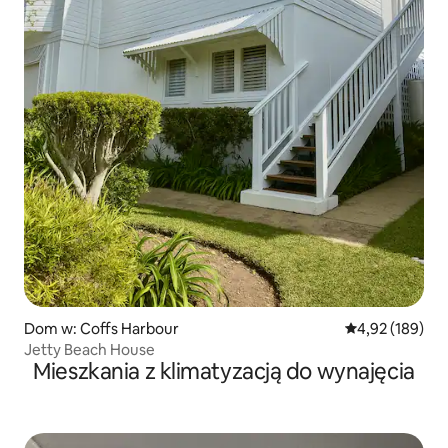
Dom w: Coffs Harbour
Średnia ocena: 
4,92 (189)
Jetty Beach House
Mieszkania z klimatyzacją do wynajęcia