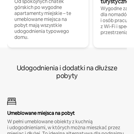
turystycznej
Od spokojnych chatek
górskich po wygodne
Wygodne zakw
apartamenty miejskie – te
dla nomadów 
umeblowane miejsca na
i osób pracując
pobyt mają wszystkie
z Wi-Fi i specja
udogodnienia typowego
przestrzenią do
domu.
Udogodnienia i dodatki na dłuższe
pobyty
Umeblowane miejsca na pobyt
W pełni umeblowane obiekty z kuchnią
i udogodnieniami, w których można mieszkać przez
miesiąc i dłużej. To idealna alternatywa dla podnajmu.