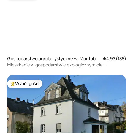
Gospodarstwo agroturystyczne w: Montaba
Średnia ocena: 
4,93 (138)
ur
Mieszkanie w gospodarstwie ekologicznym dla
maksymalnie 5 osób
Wybór gości
Najpopularniejsze z kategorii Wybór gości