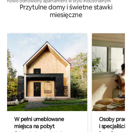
nowo odnowiony apartament w stylu industrialnym
Przytulne domy i świetne stawki
miesięczne
W pełni umeblowane
Osoby pracują
miejsca na pobyt
i specjaliści z