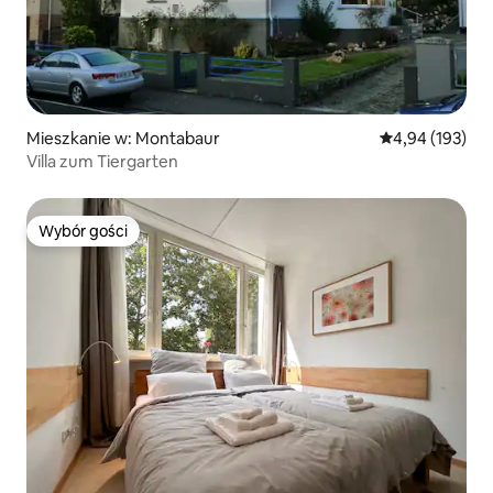
Mieszkanie w: Montabaur
Średnia ocena: 
4,94 (193)
Villa zum Tiergarten
Wybór gości
Wybór gości