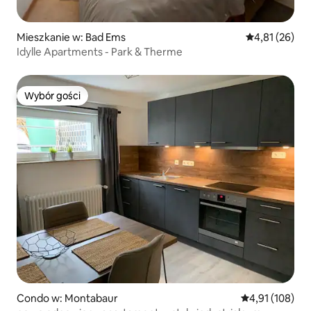
Mieszkanie w: Bad Ems
Średnia ocena:
4,81 (26)
Idylle Apartments - Park & Therme
Wybór gości
Wybór gości
Condo w: Montabaur
Średnia ocena: 
4,91 (108)