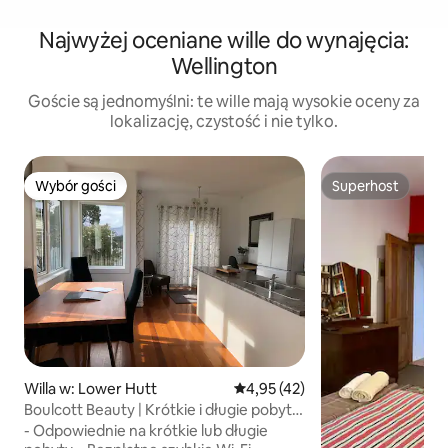
Najwyżej oceniane wille do wynajęcia:
Wellington
Goście są jednomyślni: te wille mają wysokie oceny za
lokalizację, czystość i nie tylko.
Wybór gości
Superhost
Wybór gości
Superhost
Willa w: Lower Hutt
Średnia ocena: 4,95 na 5, liczba
4,95 (42)
Boulcott Beauty | Krótkie i długie pobyty
premium
- Odpowiednie na krótkie lub długie