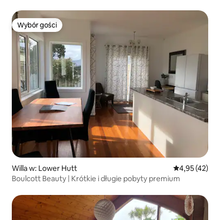
Wybór gości
Wybór gości
Willa w: Lower Hutt
Średnia ocena:
4,95 (42)
Boulcott Beauty | Krótkie i długie pobyty premium