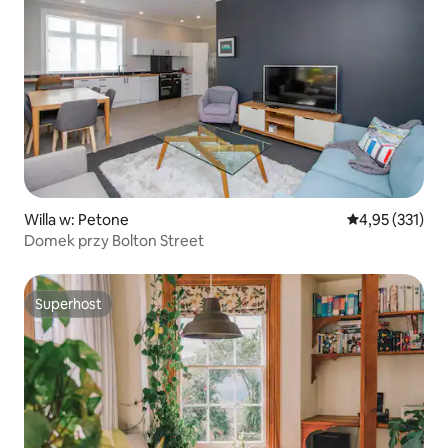
Willa w: Petone
Średnia ocena: 
4,95 (331)
Domek przy Bolton Street
Superhost
Superhost