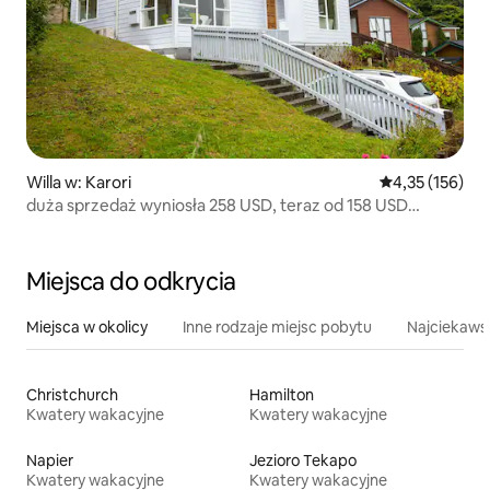
Willa w: Karori
Średnia ocena: 
4,35 (156)
duża sprzedaż wyniosła 258 USD, teraz od 158 USD
w karori
Miejsca do odkrycia
Miejsca w okolicy
Inne rodzaje miejsc pobytu
Najciekawsz
Christchurch
Hamilton
Kwatery wakacyjne
Kwatery wakacyjne
Napier
Jezioro Tekapo
Kwatery wakacyjne
Kwatery wakacyjne