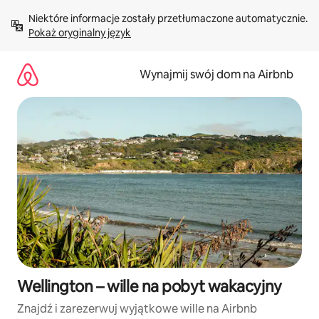
Przejdź
Niektóre informacje zostały przetłumaczone automatycznie. 
do
Pokaż oryginalny język
treści
Wynajmij swój dom na Airbnb
Wellington – wille na pobyt wakacyjny
Znajdź i zarezerwuj wyjątkowe wille na Airbnb