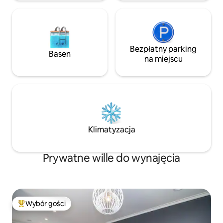
szczepionka/dawk
Zapytaj o parking p
Bezpłatny parking
Basen
na miejscu
Klimatyzacja
Prywatne wille do wynajęcia
Wybór gości
Najpopularniejsze z kategorii Wybór gości