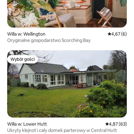
Willa w: Wellington
Średnia ocena
4,67 (6)
Oryginalne gospodarstwo Scorching Bay
Wybór gości
Wybór gości
Willa w: Lower Hutt
Średnia ocena:
4,87 (63)
Ukryty klejnot i cały domek parterowy w Central Hutt