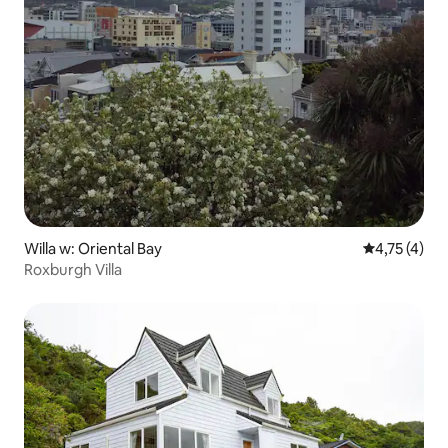
Willa w: Oriental Bay
Średnia ocena
4,75 (4)
Roxburgh Villa