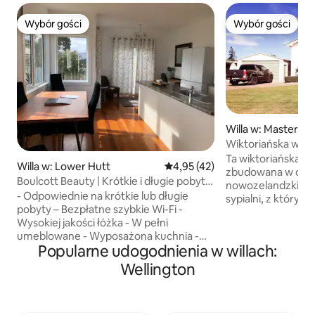
Wybór gości
Wybór gości
Wybór gości
Wybór gości
Willa w: Masterto
Wiktoriańska willa
Ta wiktoriańska wil
Willa w: Lower Hutt
Średnia ocena: 4,95 na 5, liczba
4,95 (42)
zbudowana w całoś
Boulcott Beauty | Krótkie i długie pobyty
nowozelandzkiego
premium
- Odpowiednie na krótkie lub długie
sypialni, z których
pobyty – Bezpłatne szybkie Wi-Fi -
przygotowane dla 
Wysokiej jakości łóżka - W pełni
queen, jedno podw
umeblowane - Wyposażona kuchnia -
pojedyncze) Znajduje się przy popularnej
Popularne udogodnienia w willach:
Pranie - Smart TV 65" - Pompa ciepła -
Renall Street, zal
Bezpłatny parking Idealne dla osób
spacerem od dwor
Wellington
podróżujących służbowo, zespołów
Street lub do cen
projektowych, osób relokujących się
Masterton, gdzie z
zawodowo i rodzin odwiedzających.
sklepy, kino i res