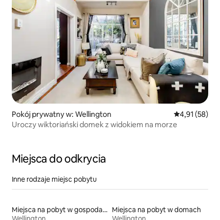
Pokój prywatny w: Wellington
Średnia ocena:
4,91 (58)
Uroczy wiktoriański domek z widokiem na morze
Miejsca do odkrycia
Inne rodzaje miejsc pobytu
Miejsca na pobyt w gospodarstwach agroturystycznych
Miejsca na pobyt w domach
Wellington
Wellington