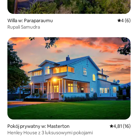
Willa w: Paraparaumu
Średnia oc
4 (6)
Rupali Samudra
Pokój prywatny w: Masterton
Średnia ocena:
4,81 (16)
Henley House z 3 luksusowymi pokojami