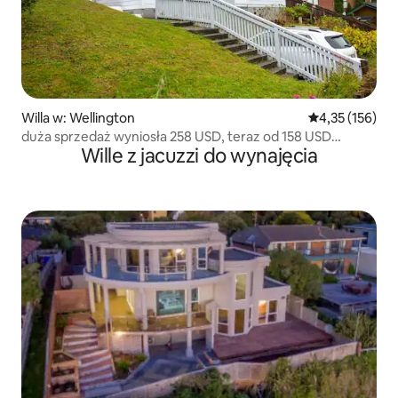
Willa w: Wellington
Średnia ocena: 
4,35 (156)
duża sprzedaż wyniosła 258 USD, teraz od 158 USD
Wille z jacuzzi do wynajęcia
w karori