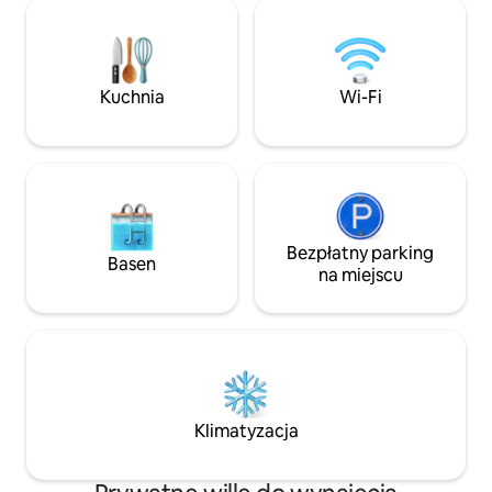
Łóżka premium: 1 łóżko king-size, 1 łóżko
wybrać się na jed
queen-size, 1 łóżko king-size
kultowe plaże Wair
(z możliwością rozdzielenia na 2 łóżka
Riversdale, które z
pojedyncze) – Kuchnia/jadalnia na planie
odległości 45 minu
otwartym - Wydzielone miejsce do
Kuchnia
Wi-Fi
pracy - Oddzielny salon – Dwie łazienki
z prysznicami i wanną Druga łazienka ma
ogrzewanie podłogowe – Ogród zimowy
otwiera się na prywatny ogrodzony
ogród
Bezpłatny parking
Basen
na miejscu
Klimatyzacja