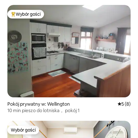
Wybór gości
Najpopularniejsze z kategorii Wybór gości
Pokój prywatny w: Wellington
Średnia oc
5 (8)
10 min pieszo do lotniska， pokój 1
Wybór gości
Wybór gości