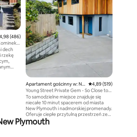
zaledwie
Plymouth
dostępem
parku Pu
Rewa Rewa. 2-pokojowy Bn
oddzieln
ednia ocena: 4,98 na 5, liczba recenzji: 486
4,98 (486)
kuchnię,
Kominek,
trawnik i
i dech
salon (z N
i rzekę
jednego pojazdu. Id
ącym,
podróżuj
wanym
 rzekę.
Apartament gościnny w: Ne
Średnia ocena: 4,89 na 5
4,89 (519)
wieżym
w Plymouth
nego
Young Street Private Gem - So Close to
ry pod
Town
To samodzielne miejsce znajduje się
niecałe 10 minut spacerem od miasta
ne
New Plymouth i nadmorskiej promenady.
Oferuje ciepłe przytulną przestrzeń ze
inuty od
 New Plymouth
wszystkimi niezbędnymi
udogodnieniami. Posiada oddzielne
o New
wejście od obiektu głównego, co