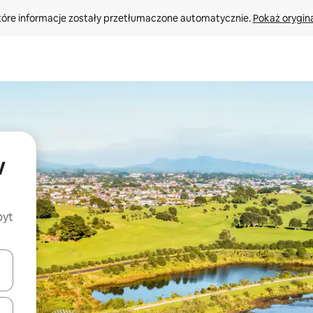
tóre informacje zostały przetłumaczone automatycznie. 
Pokaż orygina
w
byt
o nich za pomocą klawiszy strzałek w górę i w dół lub przeglądać j