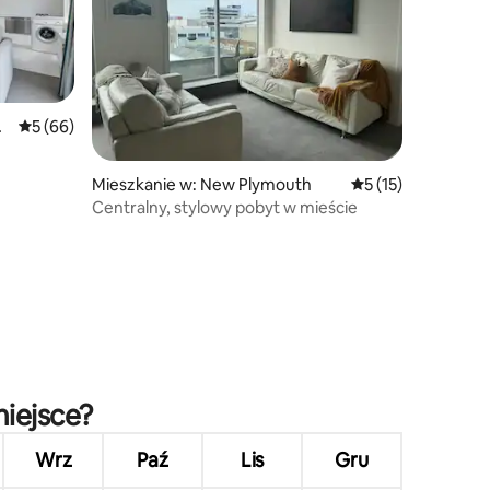
ou
Średnia ocena: 5 na 5, liczba recenzji: 66
5 (66)
Mieszkanie w: New Plymouth
Średnia ocena: 5 na
5 (15)
Centralny, stylowy pobyt w mieście
miejsce?
Wrz
Paź
Lis
Gru