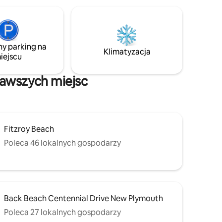
zapewnia więcej prywatności, oraz
własną łazienkę i aneks kuchenny
(z kuchenką mikrofalową, dwupalnikową
kuchenką, frytkownicą beztłuszczową,
lodówką, czajnikiem i tosterem). Przy
ny parking na
obiekcie Airbnb jest wiele bezpłatnych
Klimatyzacja
iejscu
miejsc parkingowych na ulicy, a także
jedno miejsce parkingowe (tylko dla
małych samochodów).
kawszych miejsc
Fitzroy Beach
Poleca 46 lokalnych gospodarzy
Back Beach Centennial Drive New Plymouth
Poleca 27 lokalnych gospodarzy