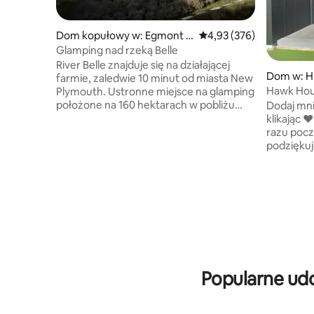
Dom kopułowy w: Egmont V
Średnia ocena: 4,93 na 5
4,93 (376)
illage
Glamping nad rzeką Belle
River Belle znajduje się na działającej
Dom w: Hi
farmie, zaledwie 10 minut od miasta New
Hawk Hou
Plymouth. Ustronne miejsce na glamping
położone na 160 hektarach w pobliżu
Dodaj mni
rzeki Mangaoraka. Luksusowo
klikając ❤
wyposażona kopuła geodezyjna jest
razu pocz
połączona z domek z udogodnieniami,
podziękuj
zapewniającym uroczą kuchnię
na wieś, w
i oddzielną łazienkę. W domku znajduje
na plaże/k
się wanna na świeżym powietrzu
rozkładan
z widokiem na górę Taranaki. River Belle
wyposażo
Glamping oferuje naprawdę wyjątkowe i
parking p
romantyczne miejsca na pobyt dla par.
ciężarów
*Uwaga: używamy systemu toalet
Przyjazne dla
kompostujących i nie możemy
świeżym p
przyjmować dzieci ani zwierząt*
gwiazdy) 5
Popularne ud
kulkami id
prowadzą