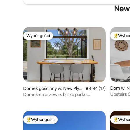
New 
Wybór gości
Wybór
Wybór gości
Najpopul
Dom w: N
Domek gościnny w: New Ply
Średnia ocena: 4,94 na 
4,94 (17)
mouth
Upstairs 
Domek na drzewie: blisko parku
Pukekura
Wybór gości
Wybór
Najpopularniejsze z kategorii Wybór gości
Najpopul