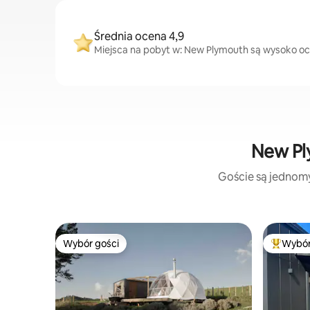
Średnia ocena 4,9
Miejsca na pobyt w: New Plymouth są wysoko ocen
New Pl
Goście są jednomyś
Wybór gości
Wybór
Wybór gości
Najpopul