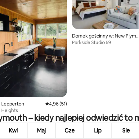
Domek gościnny w: New Plym
th
Parkside Studio 59
5, liczba recenzji: 57
: Lepperton
Średnia ocena: 4,96 na 5, liczba recenzji: 51
4,96 (51)
 Heights
mouth – kiedy najlepiej odwiedzić to 
Kwi
Maj
Cze
Lip
Sie