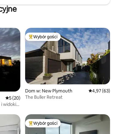
cyjne
Wybór gości
Wybór gości
Najpopularniejsze z kategorii Wybór gości
Dom w: New Plymouth
Średnia ocena: 4,97 na 
4,97 (63)
The Buller Retreat
Średnia ocena: 5 na 5, liczba recenzji: 20
5 (20)
i widoki
Wybór gości
Wybór gości
Najpopularniejsze z kategorii Wybór gości