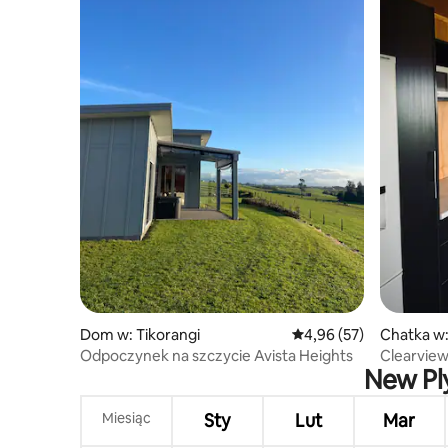
Dom w: Tikorangi
Średnia ocena: 4,96 na 
4,96 (57)
Chatka w
Odpoczynek na szczycie Avista Heights
Clearview
New Ply
Miesiąc
Sty
Lut
Mar