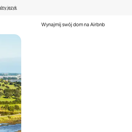
lny język
Wynajmij swój dom na Airbnb
e za pomocą gestów dotykowych lub przesuwania.