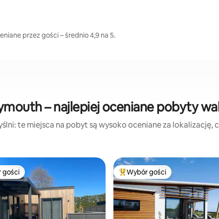
iane przez gości – średnio 4,9 na 5.
ymouth – najlepiej oceniane pobyty wa
lni: te miejsca na pobyt są wysoko oceniane za lokalizację, cz
 gości
Wybór gości
arniejsze z kategorii Wybór gości
Najpopularniejsze z kategorii 