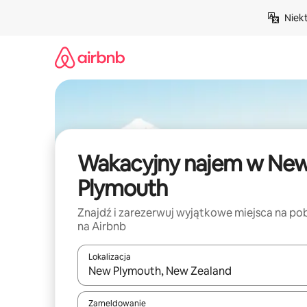
Przejdź
Niek
do
treści
Wakacyjny najem w Ne
Plymouth
Znajdź i zarezerwuj wyjątkowe miejsca na po
na Airbnb
Lokalizacja
Gdy wyniki będą dostępne, możesz poruszać się p
Zameldowanie