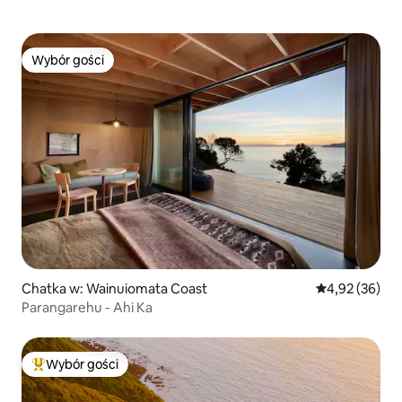
Wybór gości
Wybór gości
Chatka w: Wainuiomata Coast
Średnia ocena:
4,92 (36)
Parangarehu - Ahi Ka
Wybór gości
Najpopularniejsze z kategorii Wybór gości