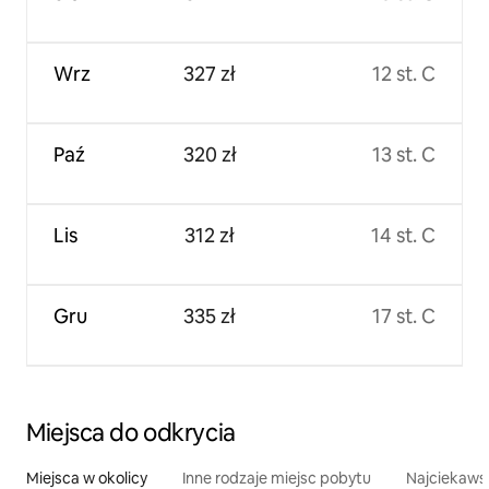
Wrz
327 zł
12 st. C
Paź
320 zł
13 st. C
Lis
312 zł
14 st. C
Gru
335 zł
17 st. C
Miejsca do odkrycia
Miejsca w okolicy
Inne rodzaje miejsc pobytu
Najciekawsz