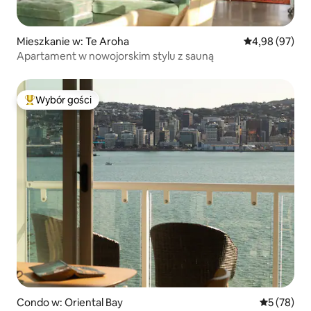
Mieszkanie w: Te Aroha
Średnia ocena:
4,98 (97)
Apartament w nowojorskim stylu z sauną
Wybór gości
Najpopularniejsze z kategorii Wybór gości
Condo w: Oriental Bay
Średnia oce
5 (78)