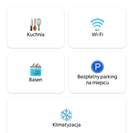
zapewnić gościom
lokalnego regionu winiarskiego, jeśli
komfort, pod dac
chcesz, i podwieźć Cię do centrum
dachowymi znajduj
miasta. Nic nie jest zbyt dużym
Twój dom z dala o
problemem. Jeśli chcesz, możemy też
znajduje się 5 min
przygotować piknik. Położony w
autobusem albo 3
skromnej nadmorskiej wiosce poza
Kuchnia
Wi-Fi
centrum Wellingt
Wellington, obiekt znajduje się w
stadionów sporto
odległości krótkiego spaceru lub jazdy
Parking znajduje si
od wielu kawiarni, pubów i uznanych
miejsc z rybami i frytkami. Plaża jest
oddalona o zaledwie kilka kroków.
Jesteśmy 25 minut jazdy pociągiem do
centrum Wellington lub wybrzeża Kapiti.
Bezpłatny parking
Mamy kajaki, rowery, sprzęt wędkarski,
Basen
na miejscu
deskę do wiosłowania.
Klimatyzacja