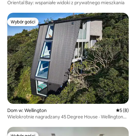
Oriental Bay: wspaniałe widoki z prywatnego mieszkania
Wybór gości
Wybór gości
Dom w: Wellington
Średnia oc
5 (8)
Wielokrotnie nagradzany 45 Degree House · Wellington
Harbour
Wybór gości