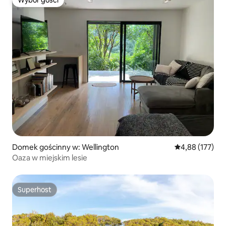
Wybór gości
Domek gościnny w: Wellington
Średnia ocena: 
4,88 (177)
Oaza w miejskim lesie
Superhost
Superhost