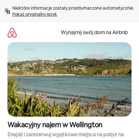
Przejdź
Niektóre informacje zostały przetłumaczone automatycznie. 
do
Pokaż oryginalny język
treści
Wynajmij swój dom na Airbnb
Wakacyjny najem w Wellington
Znajdź i zarezerwuj wyjątkowe miejsca na pobyt na