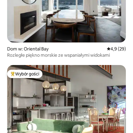
Dom w: Oriental Bay
Średnia ocena
4,9 (29)
Rozległe piękno morskie ze wspaniałymi widokami
Wybór gości
Najpopularniejsze z kategorii Wybór gości