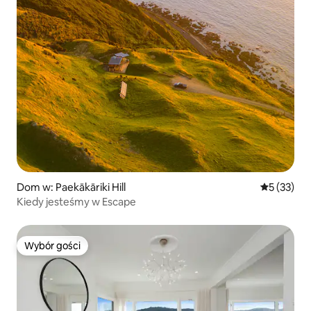
Dom w: Paekākāriki Hill
Średnia oce
5 (33)
Kiedy jesteśmy w Escape
Wybór gości
Wybór gości