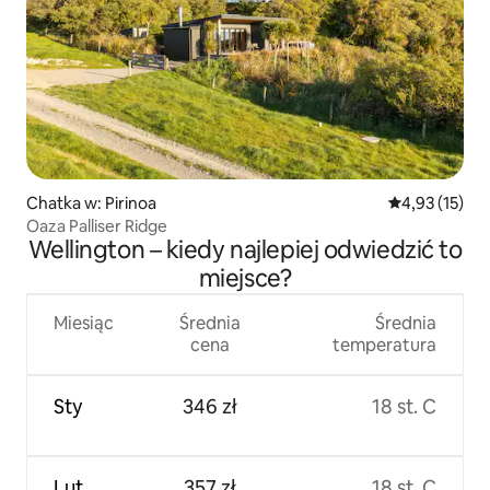
Chatka w: Pirinoa
Średnia ocena:
4,93 (15)
Oaza Palliser Ridge
Wellington – kiedy najlepiej odwiedzić to
miejsce?
Miesiąc
Średnia
Średnia
cena
temperatura
Sty
346 zł
18 st. C
Lut
357 zł
18 st. C