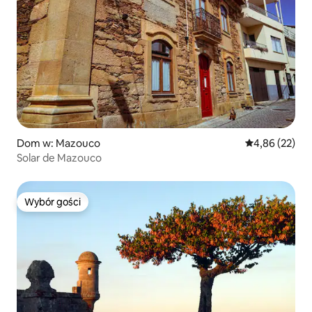
Dom w: Mazouco
Średnia ocena:
4,86 (22)
Solar de Mazouco
Wybór gości
Wybór gości