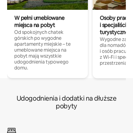
W pełni umeblowane
Osoby pracują
miejsca na pobyt
i specjaliści z
turystycznej
Od spokojnych chatek
górskich po wygodne
Wygodne zakw
apartamenty miejskie – te
dla nomadów 
umeblowane miejsca na
i osób pracując
pobyt mają wszystkie
z Wi-Fi i specja
udogodnienia typowego
przestrzenią do
domu.
Udogodnienia i dodatki na dłuższe
pobyty