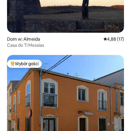
Dom w: Almeida
Średnia ocena:
4,88 (17)
Casa do Ti Messias
Wybór gości
Najpopularniejsze z kategorii Wybór gości