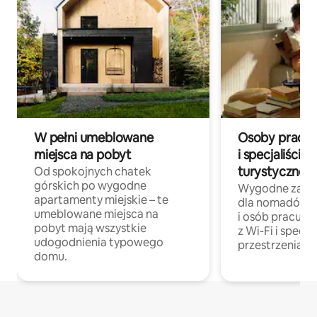
W pełni umeblowane
Osoby pracują
miejsca na pobyt
i specjaliści z
turystycznej
Od spokojnych chatek
górskich po wygodne
Wygodne zakw
apartamenty miejskie – te
dla nomadów 
umeblowane miejsca na
i osób pracując
pobyt mają wszystkie
z Wi-Fi i specja
udogodnienia typowego
przestrzenią do
domu.