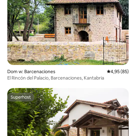
Dom w: Barcenaciones
Średnia ocena:
4,95 (85)
El Rincón del Palacio, Barcenaciones, Kantabria
Superhost
Superhost