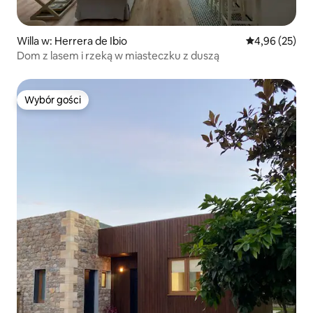
Willa w: Herrera de Ibio
Średnia ocena:
4,96 (25)
Dom z lasem i rzeką w miasteczku z duszą
Wybór gości
Wybór gości