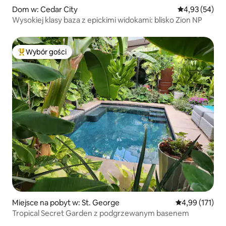
Dom w: Cedar City
Średnia ocena:
4,93 (54)
Wysokiej klasy baza z epickimi widokami: blisko Zion NP
Wybór gości
Najpopularniejsze z kategorii Wybór gości
Miejsce na pobyt w: St. George
Średnia ocena: 
4,99 (171)
Tropical Secret Garden z podgrzewanym basenem