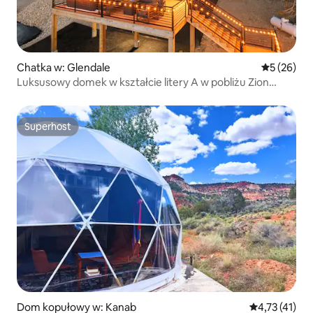
Chatka w: Glendale
Średnia oce
5 (26)
Luksusowy domek w kształcie litery A w pobliżu Zion
i Bryce | Jacuzzi
Superhost
Superhost
Dom kopułowy w: Kanab
Średnia ocena:
4,73 (41)