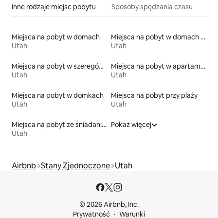
Inne rodzaje miejsc pobytu
Sposoby spędzania czasu
Miejsca na pobyt w domach
Miejsca na pobyt w domach w pobliżu jeziora
Utah
Utah
Miejsca na pobyt w szeregówkach
Miejsca na pobyt w apartamentach z obsługą
Utah
Utah
Miejsca na pobyt w domkach
Miejsca na pobyt przy plaży
Utah
Utah
Miejsca na pobyt ze śniadaniem
Pokaż więcej
Utah
Airbnb
Stany Zjednoczone
Utah
© 2026 Airbnb, Inc.
Prywatność
Warunki