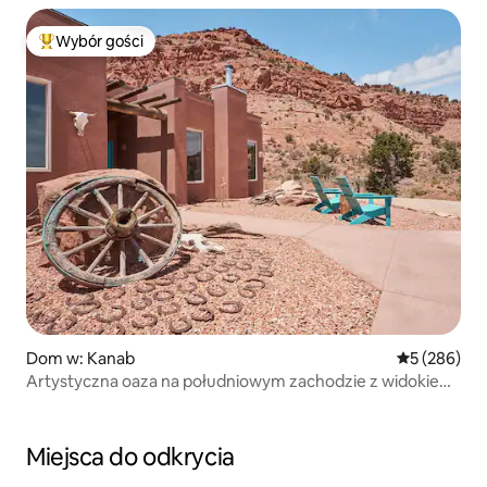
Wybór gości
Najpopularniejsze z kategorii Wybór gości
Dom w: Kanab
Średnia ocen
5 (286)
Artystyczna oaza na południowym zachodzie z widokiem
na rozległe klify
Miejsca do odkrycia