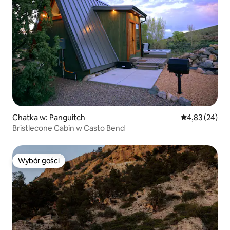
Chatka w: Panguitch
Średnia ocena:
4,83 (24)
Bristlecone Cabin w Casto Bend
Wybór gości
Wybór gości