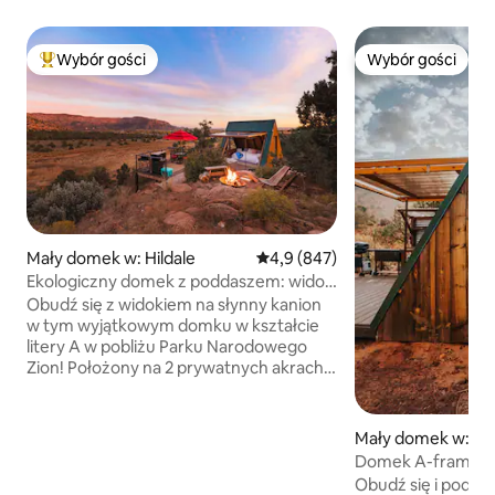
Wybór gości
Wybór gości
Najpopularniejsze z kategorii Wybór gości
Wybór gości
Mały domek w: Hildale
Średnia ocena: 4,9 na 5, liczba 
4,9 (847)
Ekologiczny domek z poddaszem: widok
na taras widokowy Zion
Obudź się z widokiem na słynny kanion
w tym wyjątkowym domku w kształcie
litery A w pobliżu Parku Narodowego
Zion! Położony na 2 prywatnych akrach,
które graniczą z ogólnodostępnymi
terenami kanionów BLM, oferuje rzadki
bezpośredni dostęp do szlaku z terenu
Mały domek w: Hil
obiektu, prywatne jacuzzi, taras
Domek A-frame w
widokowy, grill i okna od podłogi do
z hydromasażem, s
Obudź się i podziw
sufitu z widokiem na kanion. Całoroczna