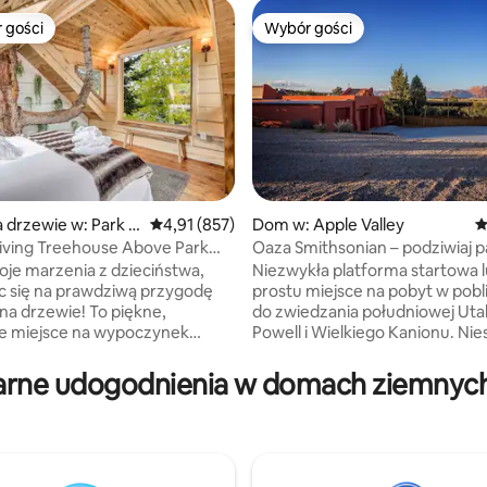
 gości
Wybór gości
arniejsze z kategorii Wybór gości
Wybór gości
 drzewie w: Park C
Średnia ocena: 4,91 na 5, liczba recenzji: 857
4,91 (857)
Dom w: Apple Valley
Ś
, liczba recenzji: 417
iving Treehouse Above Park
Oaza Smithsonian – podziwiaj
ietlikiem
Zion
woje marzenia z dzieciństwa,
Niezwykła platforma startowa 
c się na prawdziwą przygodę
prostu miejsce na pobyt w pob
a drzewie! To piękne,
do zwiedzania południowej Utah
e miejsce na wypoczynek
Powell i Wielkiego Kanionu. Ni
ię na wysokości 8 000 stóp i jest
widoki na Park Narodowy Zion 
200-letnią jodłą. Dostępny
południa, Smithsonian Butte i
arne udogodnienia w domach ziemnych
 4x4/AWD (łańcuchy śniegowe
Gooseberry Mesa od zachodu.
 zimą), posiada podniesioną
się na jednodniowe wycieczki d
ze świetlikiem, kuchnię,
najbardziej majestatycznych mi
z ciepłą wodą, główny pokój z
Ziemi lub pozostań w domu i sk
iowymi szklanymi oknami i
ogromnego pokoju zabaw, pry