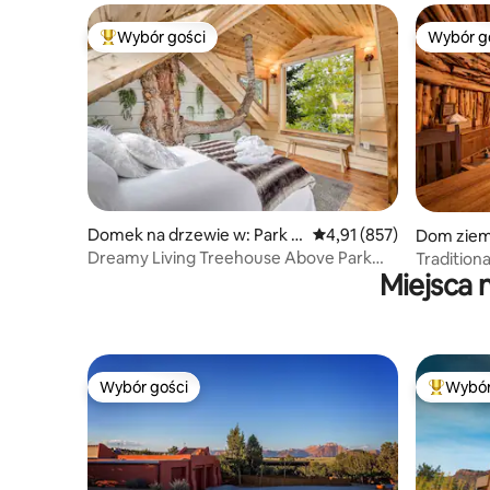
Wybór gości
Wybór g
Najpopularniejsze z kategorii Wybór gości
Wybór g
Domek na drzewie w: Park C
Średnia ocena: 4,91 na 5
4,91 (857)
Dom ziem
ity
ument Val
Dreamy Living Treehouse Above Park
Traditio
Miejsca 
City ze świetlikiem
Valley (Ut
Wybór gości
Wybór
Wybór gości
Najpopul