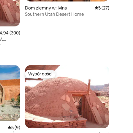
Dom ziemny w: Ivins
Średnia ocena: 5 na
5 (27)
Southern Utah Desert Home
ednia ocena: 4,94 na 5, liczba recenzji: 300
4,94 (300)
V,
y
ne
Wybór gości
Wybór gości
Średnia ocena: 5 na 5, liczba recenzji: 9
5 (9)