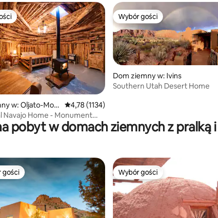
ości
Wybór gości
ości
Wybór gości
Dom ziemny w: Ivins
Southern Utah Desert Home
, liczba recenzji: 857
ny w: Oljato-Mon
Średnia ocena: 4,78 na 5, liczba recenzji: 1134
4,78 (1134)
ley
nal Navajo Home - Monument
na pobyt w domach ziemnych z pralką i
ah)
 gości
Wybór gości
arniejsze z kategorii Wybór gości
Wybór gości