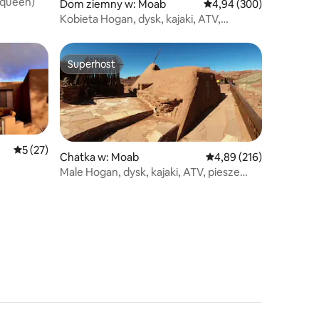
 (queen)
Dom ziemny w: Moab
Średnia ocena: 4,94 na 5
4,94 (300)
Kobieta Hogan, dysk, kajaki, ATV,
wędrówki, zwierzęta dozwolone
Superhost
Superhost
Średnia ocena: 5 na 5, liczba recenzji: 27
5 (27)
Chatka w: Moab
Średnia ocena: 4,89 na 5
4,89 (216)
Male Hogan, dysk, kajaki, ATV, piesze
wycieczki, zwierzęta dozwolone