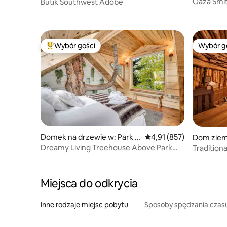
Oaza Smit
Butik Southwest Adobe
Zion
Wybór gości
Wybór g
Najpopularniejsze z kategorii Wybór gości
Wybór g
Domek na drzewie w: Park C
Średnia ocena: 4,91 na 5
4,91 (857)
Dom ziem
ity
ument Val
Dreamy Living Treehouse Above Park
Traditio
City ze świetlikiem
Valley (Ut
Miejsca do odkrycia
Inne rodzaje miejsc pobytu
Sposoby spędzania czas