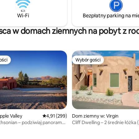
atny taras. Przygotuj się na
kortu tenisowego lub wspaniał
strzenie i wiele schodów z
widoków. Z tej niezrównanej po
cym dech w piersiach widokiem
można łatwo dotrzeć do rozleg
Wi-Fi
Bezpłatny parking na mi
, które są spektakularne!
terenów federalnych.
sca w domach ziemnych na pobyt z ro
ości
Wybór gości
ości
Wybór gości
ple Valley
Średnia ocena: 4,91 na 5, liczba recenzji: 299
4,91 (299)
Dom ziemny w: Virgin
, liczba recenzji: 417
hsonian – podziwiaj panoramę
Cliff Dwelling – 2 średnie łóżka