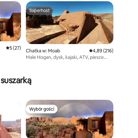
Superhost
Superhost
Średnia ocena: 5 na 5, liczba recenzji: 27
5 (27)
Chatka w: Moab
Średnia ocena: 4,89 na 5
4,89 (216)
Male Hogan, dysk, kajaki, ATV, piesze
wycieczki, zwierzęta dozwolone
 suszarką
Wybór gości
Wybór gości