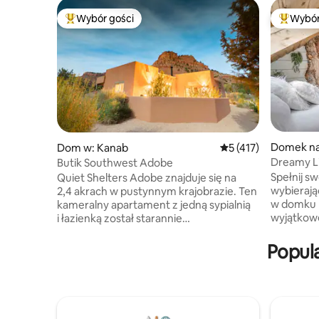
Wybór gości
Wybór
Najpopularniejsze z kategorii Wybór gości
Najpopul
Domek na
Dom w: Kanab
Średnia ocena: 5 na 5
5 (417)
ity
Dreamy L
Butik Southwest Adobe
City ze św
Spełnij s
Quiet Shelters Adobe znajduje się na
wybierają
2,4 akrach w pustynnym krajobrazie. Ten
w domku n
kameralny apartament z jedną sypialnią
wyjątkow
i łazienką został starannie
znajduje s
zaprojektowany z wykorzystaniem
otoczone 
naturalnych materiałów i inspiracji
Popul
tylko dla
południowo-zachodnich. Pobyt zachęca
wymagane
do wolniejszego rytmu i głębszej
sypialnię 
obecności, oferując uziemiony sposób
łazienkę 
podróżowania. Widoki na czerwone klify
270-stopn
sprawiają, że codzienny hałas ustępuje