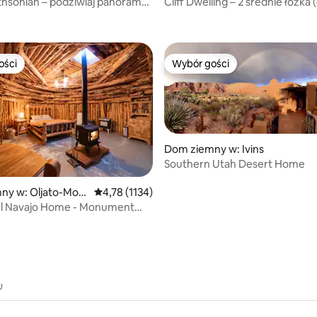
hsonian – podziwiaj panoramę
Cliff Dwelling – 2 średnie łóżka
ości
Wybór gości
ości
Wybór gości
Dom ziemny w: Ivins
Southern Utah Desert Home
, liczba recenzji: 857
ny w: Oljato-Mon
Średnia ocena: 4,78 na 5, liczba recenzji: 1134
4,78 (1134)
ley
nal Navajo Home - Monument
ah)
u