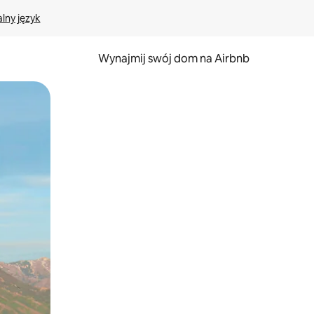
lny język
Wynajmij swój dom na Airbnb
e za pomocą gestów dotykowych lub przesuwania.