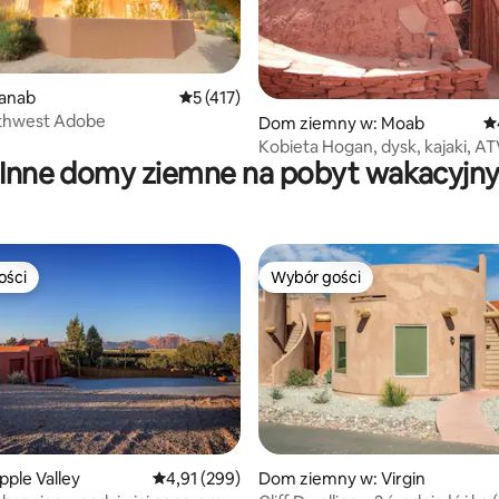
, liczba recenzji: 299
anab
Średnia ocena: 5 na 5, liczba recenzji: 417
5 (417)
uthwest Adobe
Dom ziemny w: Moab
Śr
Kobieta Hogan, dysk, kajaki, AT
Inne domy ziemne na pobyt wakacyjn
wędrówki, zwierzęta dozwolo
ości
Wybór gości
ości
Wybór gości
ple Valley
Średnia ocena: 4,91 na 5, liczba recenzji: 299
4,91 (299)
Dom ziemny w: Virgin
, liczba recenzji: 417