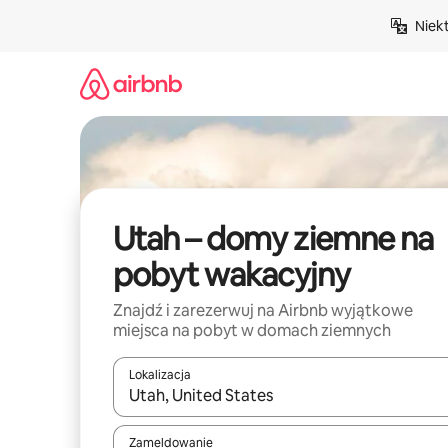
Przejdź
Niek
do
treści
Utah – domy ziemne na
pobyt wakacyjny
Znajdź i zarezerwuj na Airbnb wyjątkowe
miejsca na pobyt w domach ziemnych
Lokalizacja
Gdy wyniki będą dostępne, możesz poruszać się p
Zameldowanie