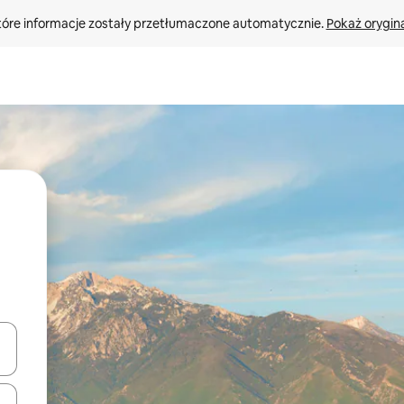
tóre informacje zostały przetłumaczone automatycznie. 
Pokaż orygina
o nich za pomocą klawiszy strzałek w górę i w dół lub przeglądać j