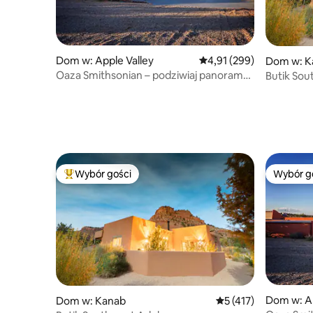
Dom w: Apple Valley
Średnia ocena: 4,91 na 5
4,91 (299)
Dom w: K
Oaza Smithsonian – podziwiaj panoramę
Butik So
Zion
Wybór gości
Wybór g
Najpopularniejsze z kategorii Wybór gości
Wybór g
Dom w: Ap
Dom w: Kanab
Średnia ocena: 5 na 5
5 (417)