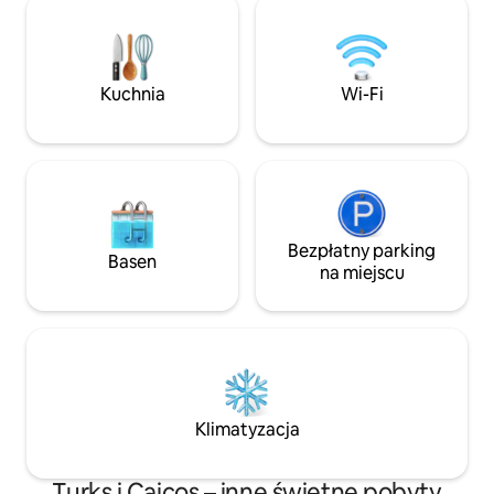
stylowymi wykońc
pieszo) i&nbsp;krótkiej przejażdżki od
i oszałamiającymi
pobliskich popularnych sklepów,
z prawie każdego p
restauracji, targów, imprez
osób poszukującyc
z&nbsp;smażonymi rybami
Kuchnia
Wi-Fi
15 minut do lotnis
i&nbsp;innych atrakcji w&nbsp;okolicy!
Bay 5 minut do Tay
<br>Zarezerwuj teraz i&nbsp;spełnij
Beach
swoje tropikalne marzenia!<br>
<br>Oszałamiający dom szeregowy z 3
sypialniami i 3,5 łazienkami! <br>
Bezpłatny parking
Basen
na miejscu
Klimatyzacja
Turks i Caicos – inne świetne pobyty