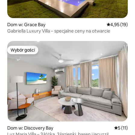
Dom w: Grace Bay
Średnia ocena:
4,95 (19)
Gabriella Luxury Villa – specjalne ceny na otwarcie
Wybór gości
Wybór gości
Dom w: Discovery Bay
Średnia oc
5 (11)
Luz Maria Villa – 3 łóżka, 3 łazienki, basen i jacuzzi!