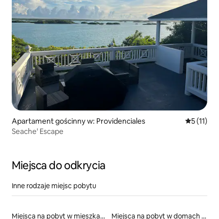
Apartament gościnny w: Providenciales
Średnia oc
5 (11)
Seache' Escape
Miejsca do odkrycia
Inne rodzaje miejsc pobytu
Miejsca na pobyt w mieszkaniach typu condo
Miejsca na pobyt w domach przy plaży