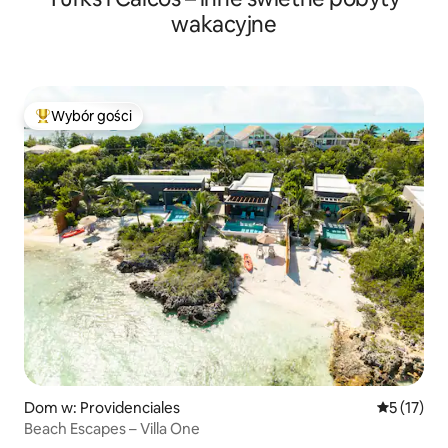
wakacyjne
Wybór gości
Najpopularniejsze z kategorii Wybór gości
Dom w: Providenciales
Średnia oce
5 (17)
Beach Escapes – Villa One