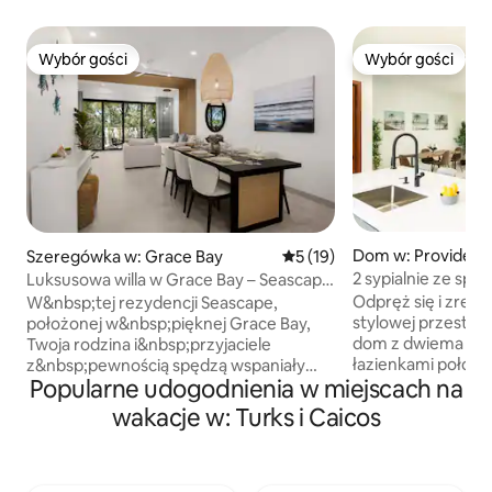
Wybór gości
Wybór gości
Wybór gości
Wybór gości
Dom w: Providenci
Szeregówka w: Grace Bay
Średnia ocena: 5 na 5, liczba
5 (19)
2 sypialnie ze sp
Luksusowa willa w Grace Bay – Seascape
nr 16
Odpręż się i zrelak
W&nbsp;tej rezydencji Seascape,
stylowej przestrz
położonej w&nbsp;pięknej Grace Bay,
dom z dwiema sypi
Twoja rodzina i&nbsp;przyjaciele
łazienkami położo
z&nbsp;pewnością spędzą wspaniały
Popularne udogodnienia w miejscach na
spokojnej zatoki C
urlop, ciesząc się połączeniem
spokojne ustronie
nowoczesnego stylu, luksusowych
wakacje w: Turks i Caicos
w piersiach widoka
udogodnień i&nbsp;spokoju. Ten nowy,
i tłoku Grace Bay, j
nowoczesny dom szeregowy znajduje
którzy chcą się zr
się w&nbsp;odległości krótkiego spaceru
Ciesz się przestr
od plaży Grace Bay (ok. 8&nbsp;minut