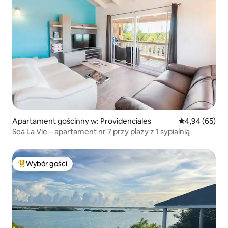
Apartament gościnny w: Providenciales
Średnia ocena:
4,94 (65)
Sea La Vie – apartament nr 7 przy plaży z 1 sypialnią
Wybór gości
Najpopularniejsze z kategorii Wybór gości