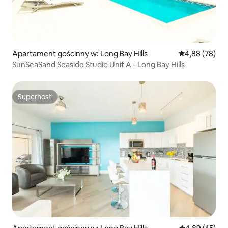
Apartament gościnny w: Long Bay Hills
Średnia ocena:
4,88 (78)
SunSeaSand Seaside Studio Unit A - Long Bay Hills
Superhost
Superhost