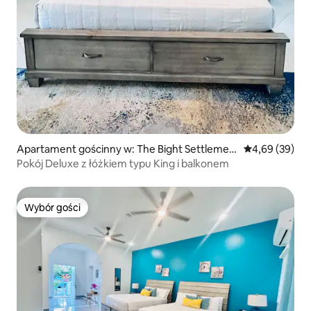
Apartament gościnny w: The Bight Settlemen
Średnia ocena:
4,69 (39)
t
Pokój Deluxe z łóżkiem typu King i balkonem
Wybór gości
Wybór gości