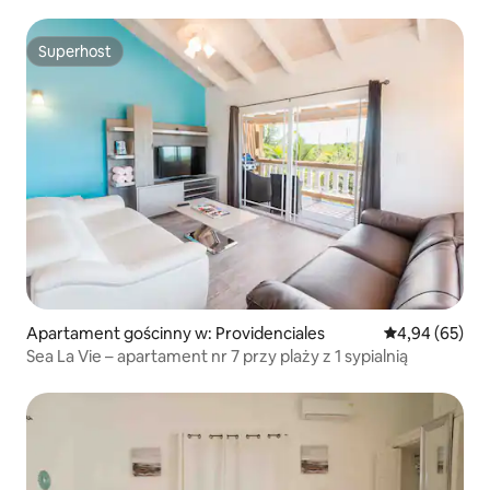
Superhost
Superhost
Apartament gościnny w: Providenciales
Średnia ocena:
4,94 (65)
Sea La Vie – apartament nr 7 przy plaży z 1 sypialnią