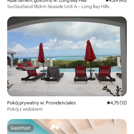
Apartament gościnny w: Long Bay Hills
Średnia ocena:
4,89 (45)
SunSeaSand 1Bdrm Seaside Unit A – Long Bay Hills
Pokój prywatny w: Providenciales
Średnia ocena:
4,75 (12)
Pokój z widokiem
Superhost
Superhost