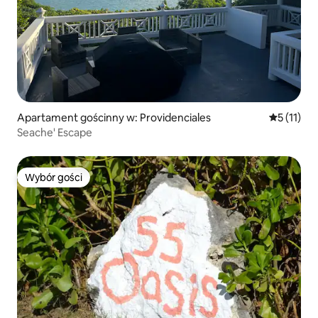
Apartament gościnny w: Providenciales
Średnia oc
5 (11)
Seache' Escape
Wybór gości
Wybór gości