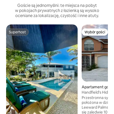
Goście są jednomyślni: te miejsca na pobyt
w pokojach prywatnych z łazienką są wysoko
oceniane za lokalizację, czystość i inne atuty.
Superhost
Wybór gości
Superhost
Wybór gości
Apartament gości
eward Settlement
Handfield's Hide
Przestronna sypial
położona w dzieln
Leeward Palms. Leeward Palms znajduje
się zaledwie 10 mi