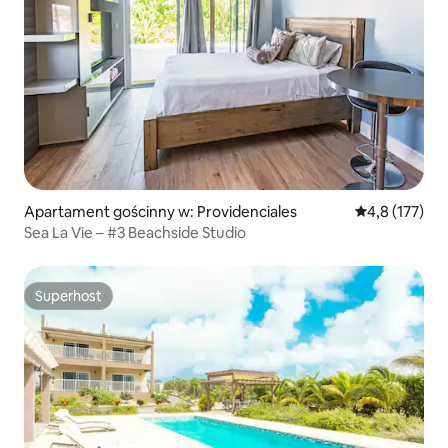
Apartament gościnny w: Providenciales
Średnia ocena:
4,8 (177)
Sea La Vie – #3 Beachside Studio
Superhost
Superhost