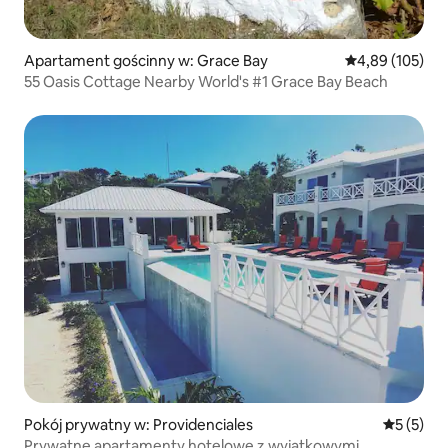
Apartament gościnny w: Grace Bay
Średnia ocena: 
4,89 (105)
55 Oasis Cottage Nearby World's #1 Grace Bay Beach
Pokój prywatny w: Providenciales
Średnia oc
5 (5)
Prywatne apartamenty hotelowe z wyjątkowymi