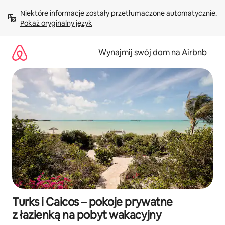
Przejdź
Niektóre informacje zostały przetłumaczone automatycznie. 
do
Pokaż oryginalny język
treści
Wynajmij swój dom na Airbnb
Turks i Caicos – pokoje prywatne
z łazienką na pobyt wakacyjny