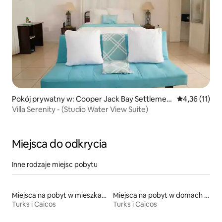
Pokój prywatny w: Cooper Jack Bay Settlemen
Średnia ocena:
4,36 (11)
t
Villa Serenity - (Studio Water View Suite)
Miejsca do odkrycia
Inne rodzaje miejsc pobytu
Miejsca na pobyt w mieszkaniach typu condo
Miejsca na pobyt w domach przy plaży
Turks i Caicos
Turks i Caicos