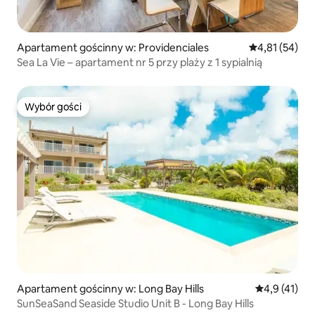
Apartament gościnny w: Providenciales
Średnia ocena:
4,81 (54)
Sea La Vie – apartament nr 5 przy plaży z 1 sypialnią
Wybór gości
Wybór gości
Apartament gościnny w: Long Bay Hills
Średnia ocena
4,9 (41)
SunSeaSand Seaside Studio Unit B - Long Bay Hills