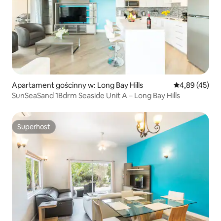
Apartament gościnny w: Long Bay Hills
Średnia ocena:
4,89 (45)
SunSeaSand 1Bdrm Seaside Unit A – Long Bay Hills
Superhost
Superhost