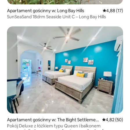
Apartament gościnny w: Long Bay Hills
Średnia ocena:
4,88 (17)
SunSeaSand 1Bdrm Seaside Unit C – Long Bay Hills
Apartament gościnny w: The Bight Settlemen
Średnia ocena:
4,82 (50)
t
Pokój Deluxe z łóżkiem typu Queen i balkonem