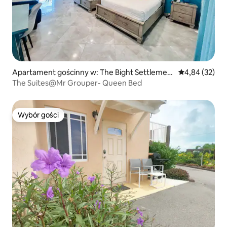
Apartament gościnny w: The Bight Settlemen
Średnia ocena:
4,84 (32)
t
The Suites@Mr Grouper- Queen Bed
Wybór gości
Wybór gości