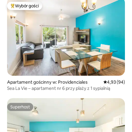
Wybór gości
Najpopularniejsze z kategorii Wybór gości
Apartament gościnny w: Providenciales
Średnia ocena:
4,93 (94)
Sea La Vie – apartament nr 6 przy plaży z 1 sypialnią
Superhost
Superhost