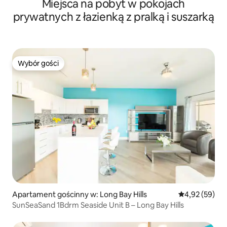
Miejsca na pobyt w pokojach
prywatnych z łazienką z pralką i suszarką
Wybór gości
Wybór gości
Apartament gościnny w: Long Bay Hills
Średnia ocena:
4,92 (59)
SunSeaSand 1Bdrm Seaside Unit B – Long Bay Hills