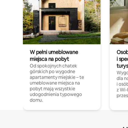
W pełni umeblowane
Osob
miejsca na pobyt
i spe
tury
Od spokojnych chatek
górskich po wygodne
Wygo
apartamenty miejskie – te
dla 
umeblowane miejsca na
i osó
pobyt mają wszystkie
z Wi-
udogodnienia typowego
przes
domu.