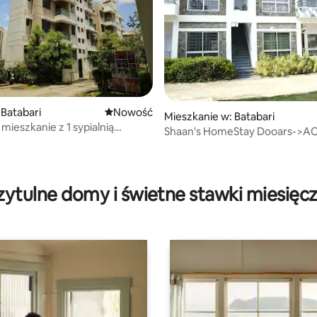
Batabari
Nowe miejsce pobytu
Nowość
Mieszkanie w: Batabari
mieszkanie z 1 sypialnią
Shaan's HomeStay Dooars->AC 
w pobliżu lasu Lataguri
NON-AC (1-DBR)
zytulne domy i świetne stawki miesięc