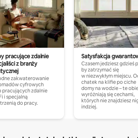
y pracujące zdalnie
Satysfakcja gwaranto
cjaliści z branży
Czasem jedziesz gdzieś p
by zatrzymać się
stycznej
w niezwykłym miejscu. O
dne zakwaterowanie
chatek na klifie po ciche
nomadów cyfrowych
domy na wodzie – te obi
b pracujących zdalnie
wyróżniają się cechami,
Fi i specjalną
których nie znajdziesz ni
trzenią do pracy.
indziej.