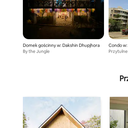
Domek gościnny w: Dakshin Dhupjhora
Condo w: 
By the Jungle
Przytulne 
i salonką 
Pr