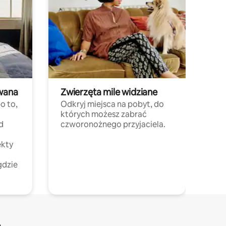
wana
Zwierzęta mile widziane
o to,
Odkryj miejsca na pobyt, do
których możesz zabrać
d
czworonożnego przyjaciela.
ekty
gdzie