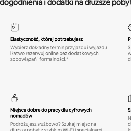
dogodnienia i dodatki na dłuższe poby
Elastyczność, której potrzebujesz
P
Wybierz dokładny termin przyjazdu i wyjazdu
S
i łatwo rezerwuj online bez dodatkowych
w
zobowiązań i formalności.*
d
Miejsca dobre do pracy dla cyfrowych
S
nomadów
N
Podróżujesz służbowo? Szukaj miejsc na
d
dłuższy pobyt z szybkim Wi-Fi i specjalnymi
k