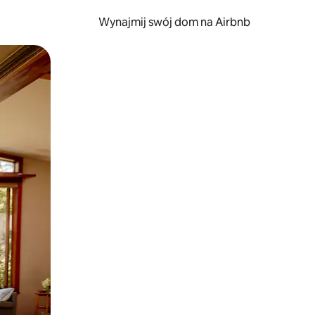
Wynajmij swój dom na Airbnb
e za pomocą gestów dotykowych lub przesuwania.