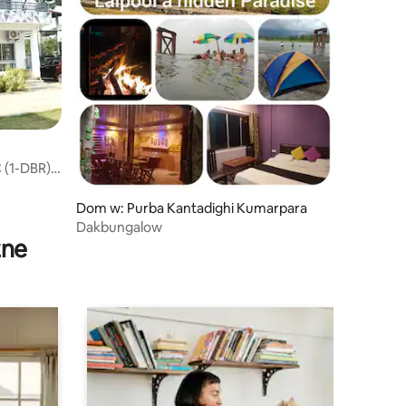
(1-DBR) i
Dom w: Purba Kantadighi Kumarpara
Dakbungalow
zne