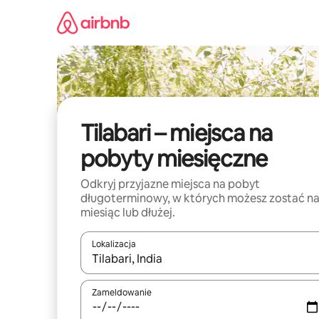
Przejdź
do
treści
Tilabari – miejsca na
pobyty miesięczne
Odkryj przyjazne miejsca na pobyt
długoterminowy, w których możesz zostać n
miesiąc lub dłużej.
Lokalizacja
Gdy wyniki będą dostępne, możesz poruszać się p
Zameldowanie