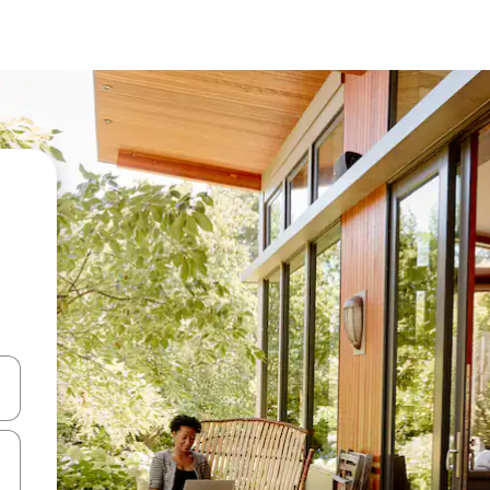
a
o nich za pomocą klawiszy strzałek w górę i w dół lub przeglądać j