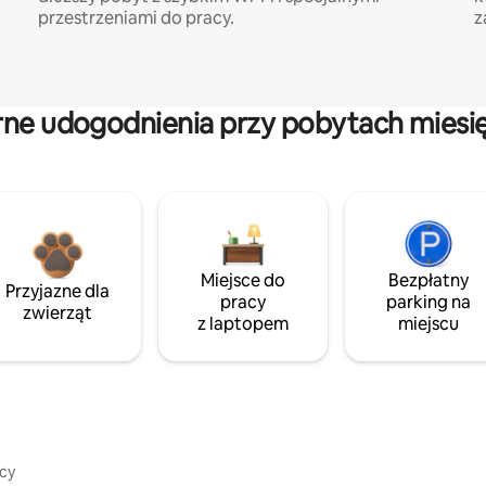
przestrzeniami do pracy.
z
rne udogodnienia przy pobytach miesi
Miejsce do
Bezpłatny
Przyjazne dla
pracy
parking na
zwierząt
z laptopem
miejscu
icy