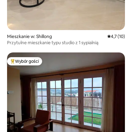
Mieszkanie w: Shillong
Średnia ocena
4,7 (10)
Przytulne mieszkanie typu studio z 1 sypialnią
Wybór gości
Najpopularniejsze z kategorii Wybór gości