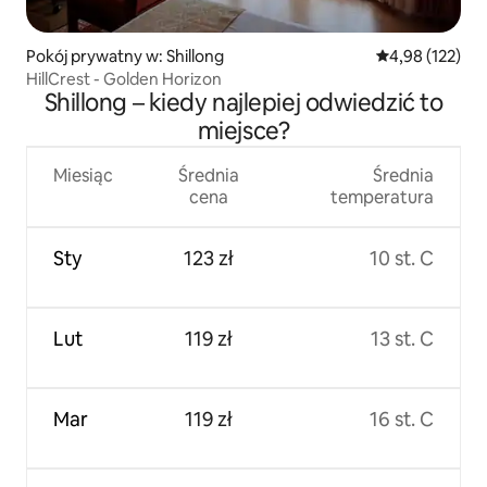
Pokój prywatny w: Shillong
Średnia ocena: 
4,98 (122)
HillCrest - Golden Horizon
Shillong – kiedy najlepiej odwiedzić to
miejsce?
Miesiąc
Średnia
Średnia
cena
temperatura
Sty
123 zł
10 st. C
Lut
119 zł
13 st. C
Mar
119 zł
16 st. C