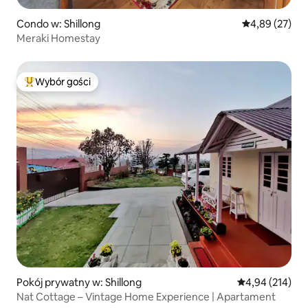
Condo w: Shillong
Średnia ocena:
4,89 (27)
Meraki Homestay
Wybór gości
Najpopularniejsze z kategorii Wybór gości
Pokój prywatny w: Shillong
Średnia ocena: 
4,94 (214)
Nat Cottage – Vintage Home Experience | Apartament