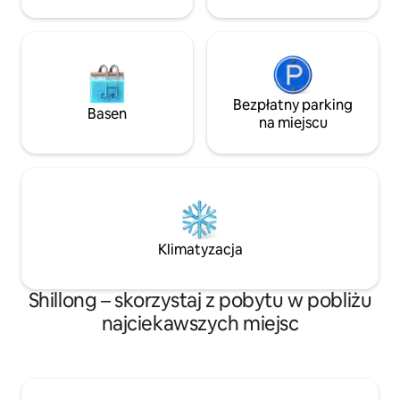
1,5 godz. do Cherrapunji 2 godz.
Nongjrong 2,5 godziny Dawki, Jowai
Bezpłatny parking
Basen
na miejscu
Klimatyzacja
Shillong – skorzystaj z pobytu w pobliżu
najciekawszych miejsc