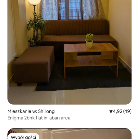
Mieszkanie w: Shillong
Średnia ocena:
4,92 (49)
Enigma 2bhk flat in laban area
Wybór gości