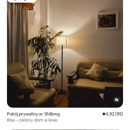
Wybór gości
Pokój prywatny w: Shillong
Średnia ocena:
4,92 (95)
Risa – zielony dom w lesie