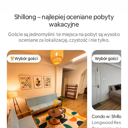
Shillong – najlepiej oceniane pobyty
wakacyjne
Goście są jednomyślni: te miejsca na pobyt są wysoko
oceniane za lokalizację, czystość i nie tylko.
Wybór gości
Wybór gości
Najpopularniejsze z kategorii Wybór gości
Wybór gości
Condo w: Shillong
Longwood Residenc
heart of town