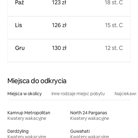
Paź
123 zł
18 st. C
Lis
126 zł
15 st. C
Gru
130 zł
12 st. C
Miejsca do odkrycia
Miejsca w okolicy
Inne rodzaje miejsc pobytu
Najciekawsz
Kamrup Metropolitan
North 24 Parganas
Kwatery wakacyjne
Kwatery wakacyjne
Dardżyling
Guwahati
Kwatery wakacyjne
Kwatery wakacyjne