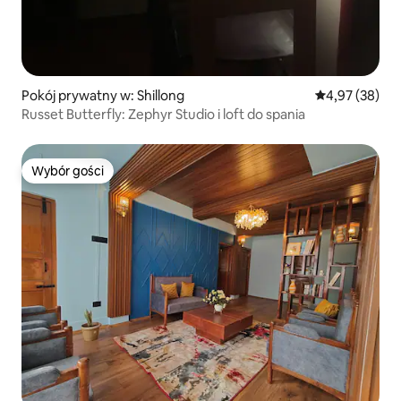
Pokój prywatny w: Shillong
Średnia ocena:
4,97 (38)
Russet Butterfly: Zephyr Studio i loft do spania
Wybór gości
Wybór gości