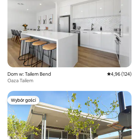
Dom w: Tailem Bend
Średnia ocena: 
4,96 (124)
Oaza Tailem
Wybór gości
Wybór gości