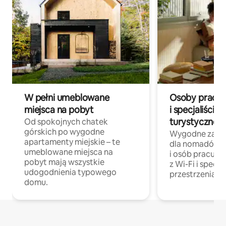
W pełni umeblowane
Osoby pracują
miejsca na pobyt
i specjaliści z
turystycznej
Od spokojnych chatek
górskich po wygodne
Wygodne zakw
apartamenty miejskie – te
dla nomadów 
umeblowane miejsca na
i osób pracując
pobyt mają wszystkie
z Wi-Fi i specja
udogodnienia typowego
przestrzenią do
domu.