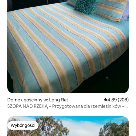
Domek gościnny w: Long Flat
Średnia ocena: 4
4,89 (208)
SZOPA NAD RZEKĄ – Przygotowana dla rzemieślników –
bezpieczny parking dla przyczep.
Wybór gości
Wybór gości