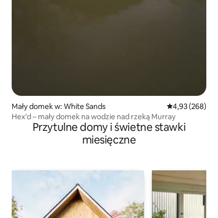
Mały domek w: White Sands
Średnia ocena: 
4,93 (268)
Hex'd – mały domek na wodzie nad rzeką Murray
Przytulne domy i świetne stawki
miesięczne