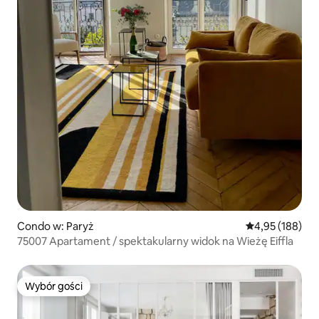
Condo w: Paryż
Średnia ocena: 
4,95 (188)
75007 Apartament / spektakularny widok na Wieżę Eiffla
Wybór gości
Wybór gości