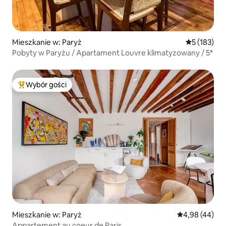
Mieszkanie w: Paryż
Średnia ocen
5 (183)
Pobyty w Paryżu / Apartament Louvre klimatyzowany / 5*
Wybór gości
Najpopularniejsze z kategorii Wybór gości
Mieszkanie w: Paryż
Średnia ocena:
4,98 (44)
Appartement au coeur de Paris