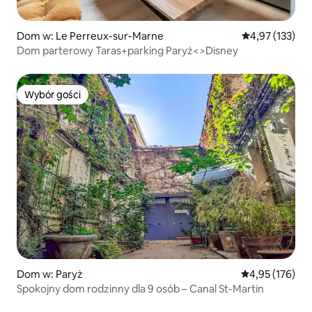
Dom w: Le Perreux-sur-Marne
Średnia ocena: 
4,97 (133)
Dom parterowy Taras+parking Paryż<>Disney
Wybór gości
Wybór gości
Dom w: Paryż
Średnia ocena: 
4,95 (176)
Spokojny dom rodzinny dla 9 osób – Canal St-Martin