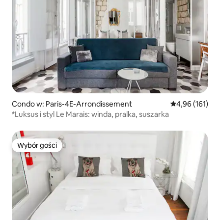
Condo w: Paris-4E-Arrondissement
Średnia ocena: 
4,96 (161)
*Luksus i styl Le Marais: winda, pralka, suszarka
Wybór gości
Wybór gości