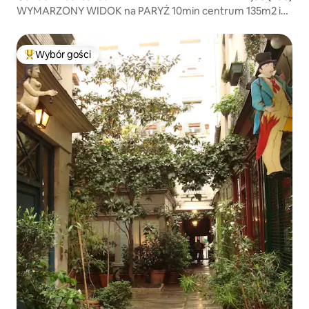
WYMARZONY WIDOK na PARYŻ 10min centrum 135m2 i
taras
Wybór gości
Najpopularniejsze z kategorii Wybór gości