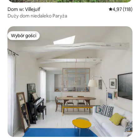
Dom w: Villejuif
Średnia ocena: 
4,97 (118)
Duży dom niedaleko Paryża
Wybór gości
Wybór gości