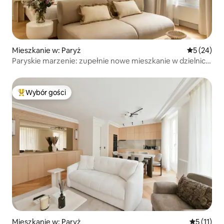
Mieszkanie w: Paryż
Średnia oce
5 (24)
Paryskie marzenie: zupełnie nowe mieszkanie w dzielnicy
Marais
Wybór gości
Najpopularniejsze z kategorii Wybór gości
Mieszkanie w: Paryż
Średnia oc
5 (11)