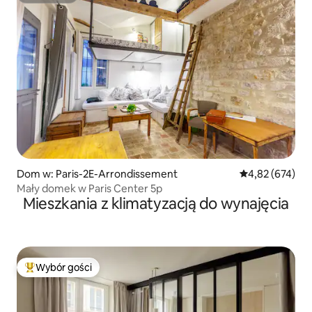
Dom w: Paris-2E-Arrondissement
Średnia ocena: 
4,82 (674)
Mały domek w Paris Center 5p
Mieszkania z klimatyzacją do wynajęcia
Wybór gości
Najpopularniejsze z kategorii Wybór gości