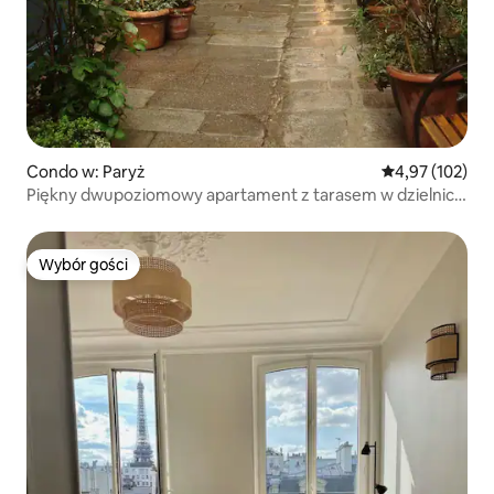
Condo w: Paryż
Średnia ocena: 
4,97 (102)
Piękny dwupoziomowy apartament z tarasem w dzielnicy
Marais w centrum Paryża
Wybór gości
Wybór gości