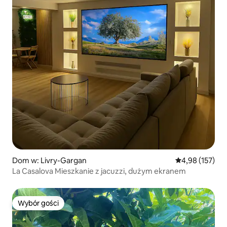
Dom w: Livry-Gargan
Średnia ocena: 
4,98 (157)
La Casalova Mieszkanie z jacuzzi, dużym ekranem
Wybór gości
Wybór gości