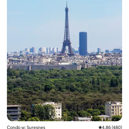
Condo w: Suresnes
Średnia ocena: 
4,86 (480)