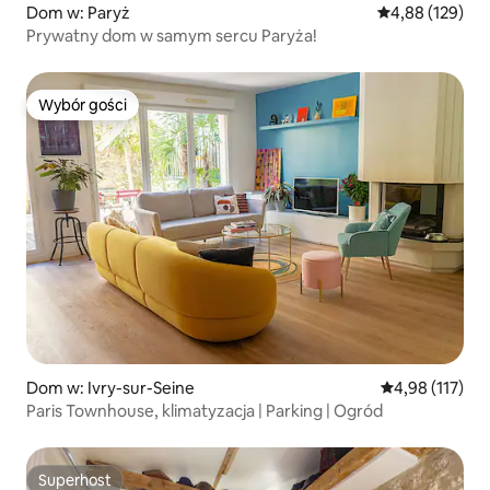
Dom w: Paryż
Średnia ocena: 
4,88 (129)
Prywatny dom w samym sercu Paryża!
Wybór gości
Wybór gości
Dom w: Ivry-sur-Seine
Średnia ocena: 
4,98 (117)
Paris Townhouse, klimatyzacja | Parking | Ogród
Superhost
Superhost