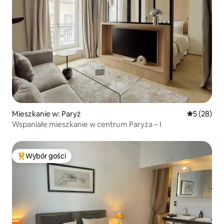
Mieszkanie w: Paryż
Średnia oce
5 (28)
Wspaniałe mieszkanie w centrum Paryża – I
Wybór gości
Najpopularniejsze z kategorii Wybór gości