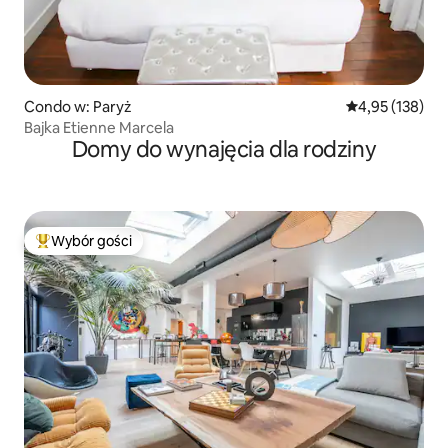
Condo w: Paryż
Średnia ocena: 
4,95 (138)
Bajka Etienne Marcela
Domy do wynajęcia dla rodziny
Wybór gości
Najpopularniejsze z kategorii Wybór gości