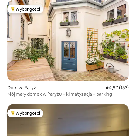
Wybór gości
Najpopularniejsze z kategorii Wybór gości
Dom w: Paryż
Średnia ocena: 
4,97 (153)
Mój mały domek w Paryżu – klimatyzacja – parking
Wybór gości
Najpopularniejsze z kategorii Wybór gości