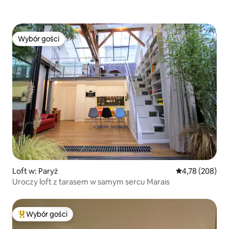
Wybór gości
Wybór gości
Loft w: Paryż
Średnia ocena: 
4,78 (208)
Uroczy loft z tarasem w samym sercu Marais
Wybór gości
Najpopularniejsze z kategorii Wybór gości