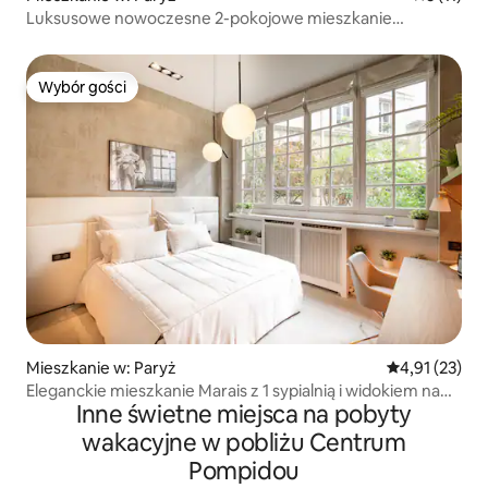
Luksusowe nowoczesne 2-pokojowe mieszkanie
z klimatyzacją w dzielnicy Marais – kilka kroków od metra
Wybór gości
Wybór gości
Mieszkanie w: Paryż
Średnia ocena:
4,91 (23)
Eleganckie mieszkanie Marais z 1 sypialnią i widokiem na
Inne świetne miejsca na pobyty
prywatny ogród
wakacyjne w pobliżu Centrum
Pompidou