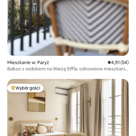
Mieszkanie w: Paryż
Średnia ocena:
4,91 (54)
Balkon z widokiem na Wieżę Eiffla: odnowione mieszkanie
z klimatyzacją
Wybór gości
Najpopularniejsze z kategorii Wybór gości