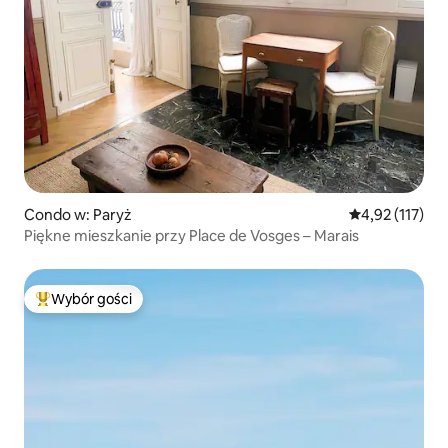
Condo w: Paryż
Średnia ocena: 
4,92 (117)
Piękne mieszkanie przy Place de Vosges – Marais
Wybór gości
Najpopularniejsze z kategorii Wybór gości