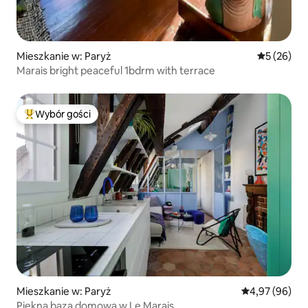
Mieszkanie w: Paryż
Średnia oce
5 (26)
Marais bright peaceful 1bdrm with terrace
Wybór gości
Najpopularniejsze z kategorii Wybór gości
Mieszkanie w: Paryż
Średnia ocena:
4,97 (96)
Piękna baza domowa w Le Marais