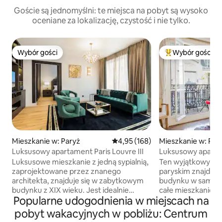
Goście są jednomyślni: te miejsca na pobyt są wysoko
oceniane za lokalizację, czystość i nie tylko.
Wybór gości
Wybór gości
Wybór gości
Najpopularniejsze
Mieszkanie w: Paryż
Średnia ocena: 4,95 na 5, liczba 
4,95 (168)
Mieszkanie w: Par
Luksusowy apartament Paris Louvre III
Luksusowy aparta
Luksusowe mieszkanie z jedną sypialnią,
Ten wyjątkowy ap
zaprojektowane przez znanego
paryskim znajduje
architekta, znajduje się w zabytkowym
budynku w samym 
budynku z XIX wieku. Jest idealnie
całe mieszkanie dl
Popularne udogodnienia w miejscach na
zlokalizowane kilka minut spacerem od
Twojego pobytu ni
Muzeum Luwru, dzielnicy Montorgueil
innego. Bardzo eleganckie. Wystrój
pobyt wakacyjnych w pobliżu: Centrum
i Marais. Wystrój w eleganckim stylu,
autorstwa znaneg