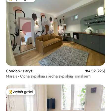
Najpopularniejsze z kategorii Wybór gości
Condo w: Paryż
Średnia ocena: 
4,92 (226)
Marais - Cicha sypialnia z jedną sypialnią i smakiem
Wybór gości
Najpopularniejsze z kategorii Wybór gości