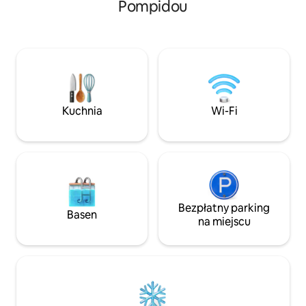
Pompidou
dużo światła, wysoki komfort
Drewniana podłoga
w przytulnej atmosferze, wysokie sufity,
kominek. Super jasne i wygodne. Ciche
w pełni wyposażona kuchnia, łazienka
i przestronne mi
z prysznicem z deszczownicą, szlafroki,
salonem o powier
kapcie, oddzielna toaleta, klimatyzacja
Arcydzieła sztuki
i cisza. Bezpłatne szybkie Wi-Fi. Pobyt na
Wspaniały widok z balkonu
poziomie hotelowym w pełnym
par świętujących
charakteru paryskim domu
wydarzenie lub p
Kuchnia
Wi-Fi
Bezpłatny parking
Basen
na miejscu