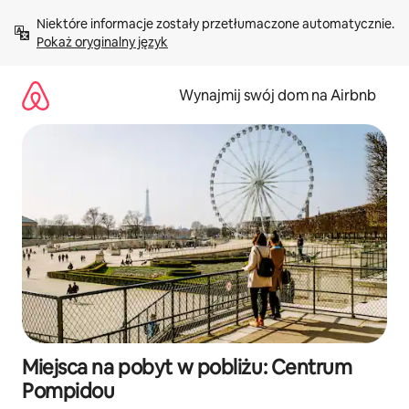
Przejdź
Niektóre informacje zostały przetłumaczone automatycznie. 
do
Pokaż oryginalny język
treści
Wynajmij swój dom na Airbnb
Miejsca na pobyt w pobliżu: Centrum
Pompidou