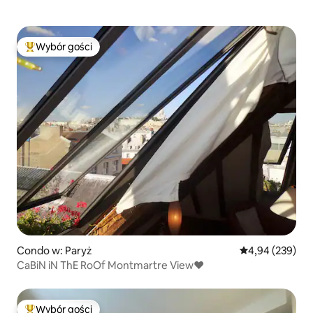
Wybór gości
Najpopularniejsze z kategorii Wybór gości
Condo w: Paryż
Średnia ocena: 
4,94 (239)
CaBiN iN ThE RoOf Montmartre View♥
Wybór gości