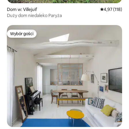
Dom w: Villejuif
Średnia ocena: 
4,97 (118)
Duży dom niedaleko Paryża
Wybór gości
Wybór gości