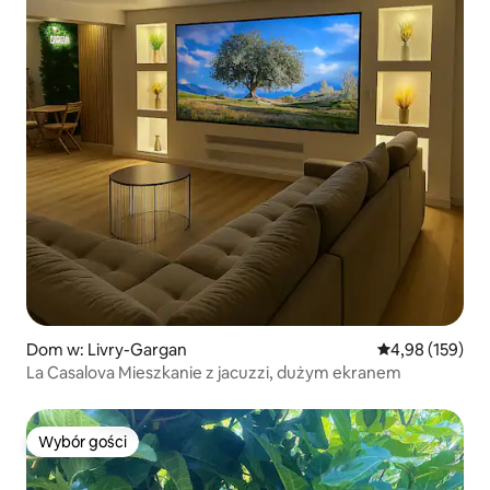
Dom w: Livry-Gargan
Średnia ocena: 
4,98 (159)
La Casalova Mieszkanie z jacuzzi, dużym ekranem
Wybór gości
Wybór gości