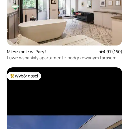
Mieszkanie w: Paryż
Średnia ocena: 
4,97 (160)
Luwr: wspaniały apartament z podgrzewanym tarasem
Wybór gości
Najpopularniejsze z kategorii Wybór gości