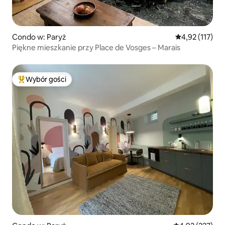
Condo w: Paryż
Średnia ocena: 
4,92 (117)
Piękne mieszkanie przy Place de Vosges – Marais
Wybór gości
Najpopularniejsze z kategorii Wybór gości