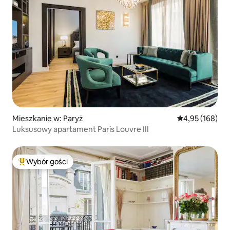
Mieszkanie w: Paryż
Średnia ocena: 
4,95 (168)
Luksusowy apartament Paris Louvre III
Wybór gości
Najpopularniejsze z kategorii Wybór gości