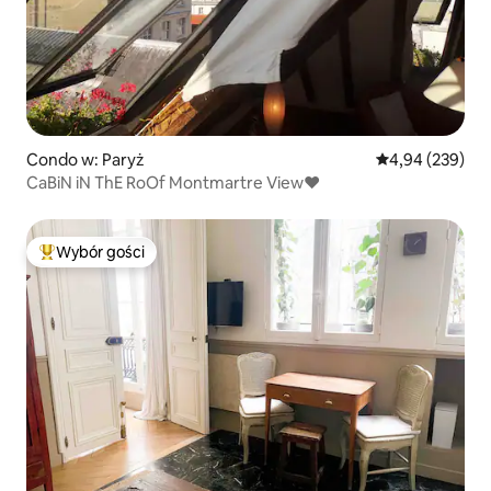
Condo w: Paryż
Średnia ocena: 
4,94 (239)
CaBiN iN ThE RoOf Montmartre View♥
Wybór gości
Najpopularniejsze z kategorii Wybór gości