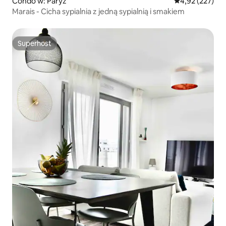
Condo w: Paryż
Średnia ocena: 
4,92 (227)
Marais - Cicha sypialnia z jedną sypialnią i smakiem
Superhost
Superhost