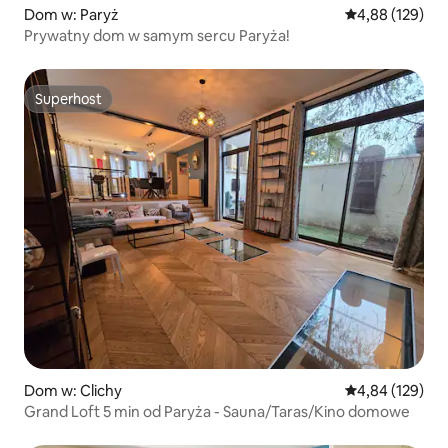
Dom w: Paryż
Średnia ocena: 
4,88 (129)
Prywatny dom w samym sercu Paryża!
Superhost
Superhost
Dom w: Clichy
Średnia ocena: 
4,84 (129)
Grand Loft 5 min od Paryża - Sauna/Taras/Kino domowe