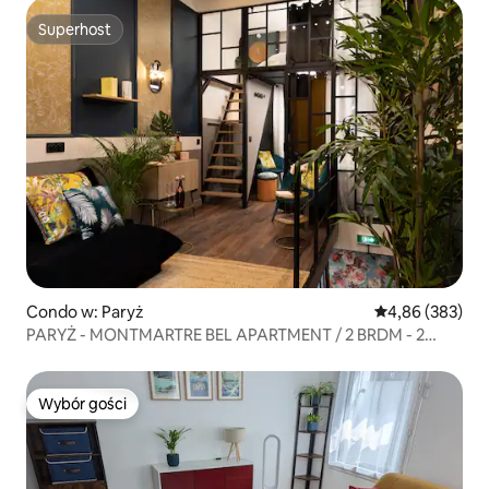
Superhost
Superhost
Condo w: Paryż
Średnia ocena: 
4,86 (383)
PARYŻ - MONTMARTRE BEL APARTMENT / 2 BRDM - 2
BTHS
Wybór gości
Wybór gości