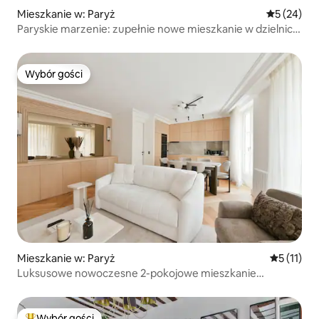
Mieszkanie w: Paryż
Średnia oce
5 (24)
Paryskie marzenie: zupełnie nowe mieszkanie w dzielnicy
Marais
Wybór gości
Wybór gości
Mieszkanie w: Paryż
Średnia oc
5 (11)
Luksusowe nowoczesne 2-pokojowe mieszkanie
z klimatyzacją w dzielnicy Marais – kilka kroków od metra
Wybór gości