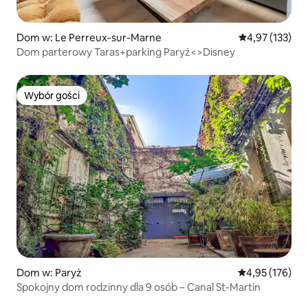
Dom w: Le Perreux-sur-Marne
Średnia ocena: 
4,97 (133)
Dom parterowy Taras+parking Paryż<>Disney
Wybór gości
Wybór gości
Dom w: Paryż
Średnia ocena: 
4,95 (176)
Spokojny dom rodzinny dla 9 osób – Canal St-Martin