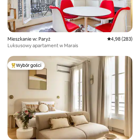
Mieszkanie w: Paryż
Średnia ocena: 
4,98 (283)
Luksusowy apartament w Marais
Wybór gości
Najpopularniejsze z kategorii Wybór gości