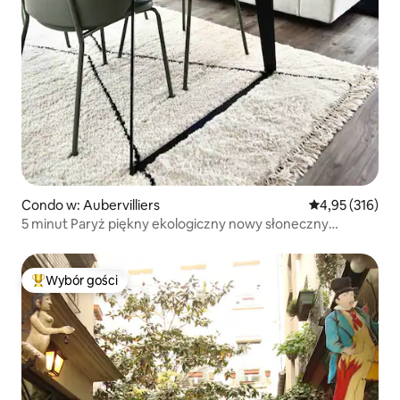
Condo w: Aubervilliers
Średnia ocena: 
4,95 (316)
5 minut Paryż piękny ekologiczny nowy słoneczny
apartament - 4*
Wybór gości
Najpopularniejsze z kategorii Wybór gości