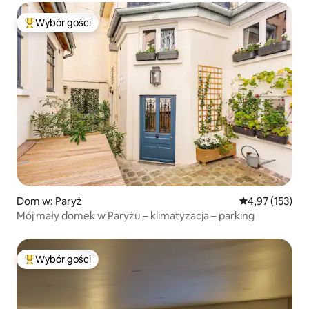
Wybór gości
Najpopularniejsze z kategorii Wybór gości
Dom w: Paryż
Średnia ocena: 
4,97 (153)
Mój mały domek w Paryżu – klimatyzacja – parking
Wybór gości
Najpopularniejsze z kategorii Wybór gości