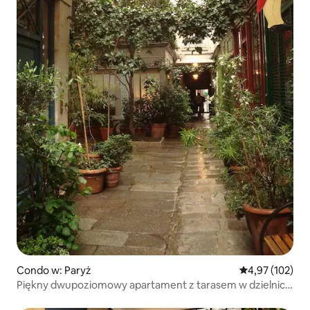
Condo w: Paryż
Średnia ocena: 
4,97 (102)
Piękny dwupoziomowy apartament z tarasem w dzielnicy
Marais w centrum Paryża