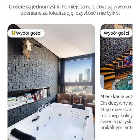
Goście są jednomyślni: te miejsca na pobyt są wysoko
oceniane za lokalizację, czystość i nie tylko.
Wybór gości
Wybór gości
Najpopularniejsze z kategorii Wybór gości
Wybór gości
Mieszkanie w: Sai
ur-Seine
Ekskluzywny apar
dwupoziomowy w 
Moje mieszkanie z
modnej okolicy, t
świecie paryskieg
unikalnymi antykam
otaczającymi resta
hipsterskimi. Jest 