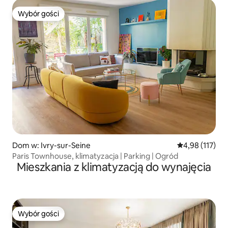
Wybór gości
Wybór gości
Dom w: Ivry-sur-Seine
Średnia ocena: 
4,98 (117)
Paris Townhouse, klimatyzacja | Parking | Ogród
Mieszkania z klimatyzacją do wynajęcia
Wybór gości
Wybór gości