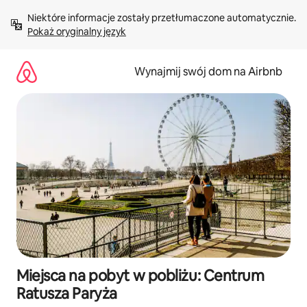
Przejdź
Niektóre informacje zostały przetłumaczone automatycznie. 
do
Pokaż oryginalny język
treści
Wynajmij swój dom na Airbnb
Miejsca na pobyt w pobliżu: Centrum
Ratusza Paryża