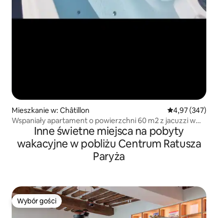
Mieszkanie w: Châtillon
Średnia ocena: 
4,97 (347)
Wspaniały apartament o powierzchni 60 m2 z jacuzzi w
Inne świetne miejsca na pobyty
pobliżu Paryża
wakacyjne w pobliżu Centrum Ratusza
Paryża
Wybór gości
Wybór gości