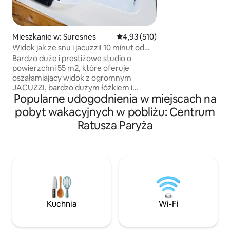
nowoczesne miesz
powierzchni 65 m2 
oferujące wysokiej 
Mieszkanie w: Suresnes
Średnia ocena: 4,93 na 5, liczba 
4,93 (510)
bardzo wygodnym 
Widok jak ze snu i jacuzzi! 10 minut od
deco z dużą ilości
centrum PARYŻA!
nowoczesną i w p
Bardzo duże i prestiżowe studio o
kuchnią oraz prze
powierzchni 55 m2, które oferuje
sypialnią z garder
oszałamiający widok z ogromnym
również parking.
JACUZZI, bardzo dużym łóżkiem i
Popularne udogodnienia w miejscach na
włoskim prysznicem. Położony w
spokojnej i bezpiecznej okolicy 10 minut
pobyt wakacyjnych w pobliżu: Centrum
od słynnej Avenue des Champs Elysées
Ratusza Paryża
(centrum Paryża). Oferuję za 95 euro
opcjonalny „PAKIET ROMANTYCZNY”,
aby ZASKOCZYĆ ukochaną osobę.
W ramach tej usługi na łóżku układamy
płatki róż i świeczki w kształcie serca
(można też dodać tabliczkę z tekstem
„Happy Birthday”), a za 175 EUR można
dodać butelkę dobrego szampana
Kuchnia
Wi-Fi
i truskawki. 🌹🥂🍓