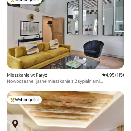
Najpopularniejsze z kategorii Wybór gości
Mieszkanie w: Paryż
Średnia ocena: 
4,95 (115)
Nowoczesne i jasne mieszkanie z 2 sypialniami
i 2 łazienkami w Le Marais
Wybór gości
Najpopularniejsze z kategorii Wybór gości