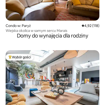
Condo w: Paryż
Średnia ocena: 
4,92 (118)
Wiejska okolica w samym sercu Marais
Domy do wynajęcia dla rodziny
Wybór gości
Najpopularniejsze z kategorii Wybór gości