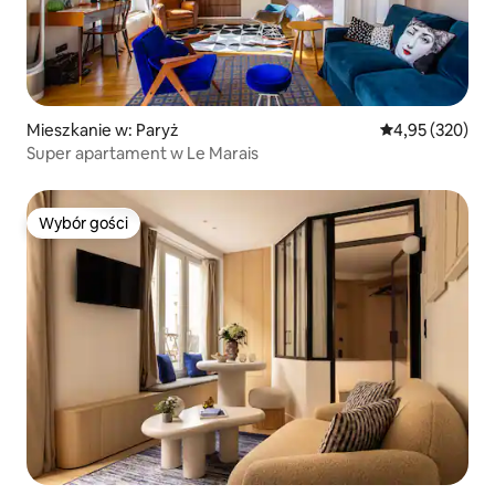
Mieszkanie w: Paryż
Średnia ocena: 
4,95 (320)
Super apartament w Le Marais
Wybór gości
Wybór gości