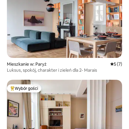
Mieszkanie w: Paryż
Średnia oc
5 (7)
Luksus, spokój, charakter i zieleń dla 2- Marais
Wybór gości
Najpopularniejsze z kategorii Wybór gości