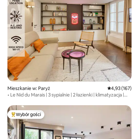
Mieszkanie w: Paryż
Średnia ocena: 
4,93 (167)
• Le Nid du Marais | 3 sypialnie | 2 łazienki | klimatyzacja |
pralka i suszarka •
Wybór gości
Najpopularniejsze z kategorii Wybór gości