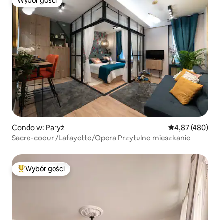
Wybór gości
Wybór gości
Condo w: Paryż
Średnia ocena: 
4,87 (480)
Sacre-coeur /Lafayette/Opera Przytulne mieszkanie
Wybór gości
Najpopularniejsze z kategorii Wybór gości