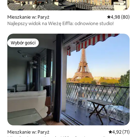
Mieszkanie w: Paryż
Średnia ocena:
4,98 (80)
Najlepszy widok na Wieżę Eiffla: odnowione studio!
Wybór gości
Wybór gości
Mieszkanie w: Paryż
Średnia ocena:
4,92 (71)