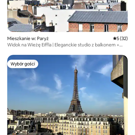
Mieszkanie w: Paryż
Średnia oce
5 (32)
Widok na Wieżę Eiffla | Eleganckie studio z balkonem +
klimatyzacja
Wybór gości
Wybór gości