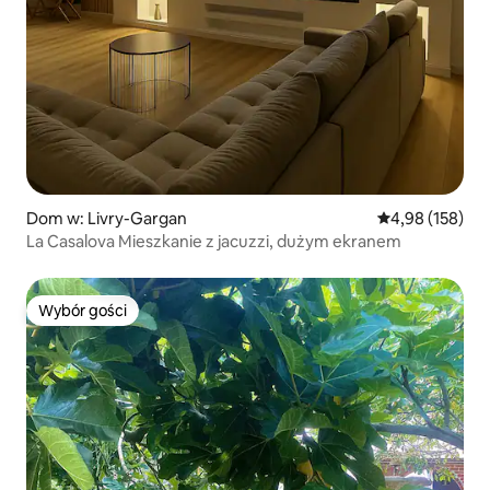
Dom w: Livry-Gargan
Średnia ocena: 
4,98 (158)
La Casalova Mieszkanie z jacuzzi, dużym ekranem
Wybór gości
Wybór gości