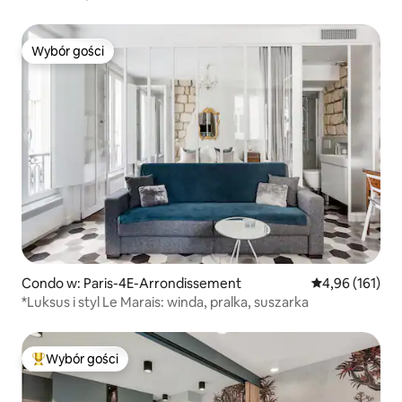
Wybór gości
Wybór gości
Condo w: Paris-4E-Arrondissement
Średnia ocena: 
4,96 (161)
*Luksus i styl Le Marais: winda, pralka, suszarka
Wybór gości
Najpopularniejsze z kategorii Wybór gości