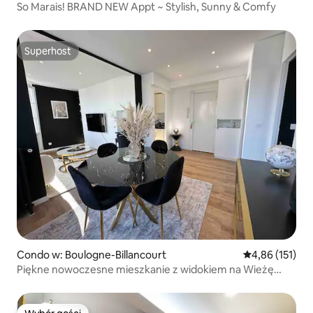
So Marais! BRAND NEW Appt ~ Stylish, Sunny & Comfy
Superhost
Superhost
Condo w: Boulogne-Billancourt
Średnia ocena: 
4,86 (151)
Piękne nowoczesne mieszkanie z widokiem na Wieżę
Eiffla