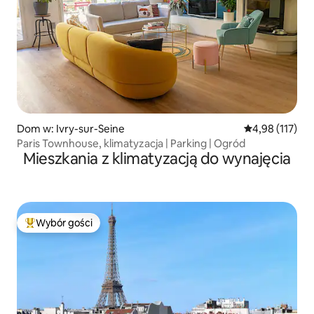
Dom w: Ivry-sur-Seine
Średnia ocena: 
4,98 (117)
Paris Townhouse, klimatyzacja | Parking | Ogród
Mieszkania z klimatyzacją do wynajęcia
Wybór gości
Najpopularniejsze z kategorii Wybór gości