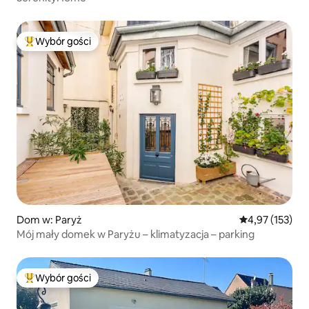
Wybór gości
Najpopularniejsze z kategorii Wybór gości
Dom w: Paryż
Średnia ocena: 
4,97 (153)
Mój mały domek w Paryżu – klimatyzacja – parking
Wybór gości
Najpopularniejsze z kategorii Wybór gości