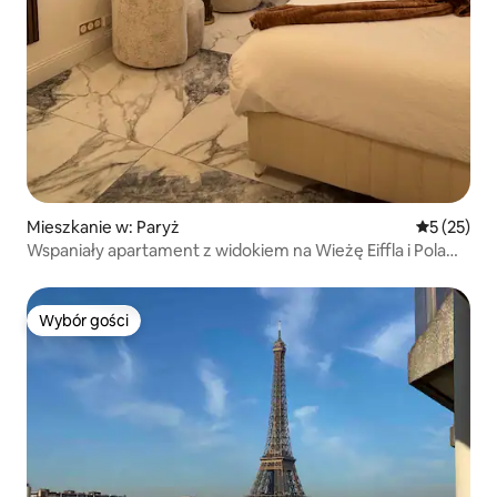
Mieszkanie w: Paryż
Średnia oce
5 (25)
Wspaniały apartament z widokiem na Wieżę Eiffla i Pola
Elizejskie, klimatyzacja
Wybór gości
Wybór gości