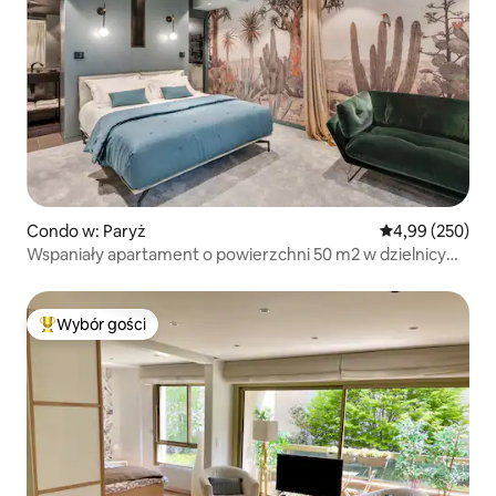
Condo w: Paryż
Średnia ocena: 
4,99 (250)
Wspaniały apartament o powierzchni 50 m2 w dzielnicy
Montmartre w Paryżu
Wybór gości
Najpopularniejsze z kategorii Wybór gości