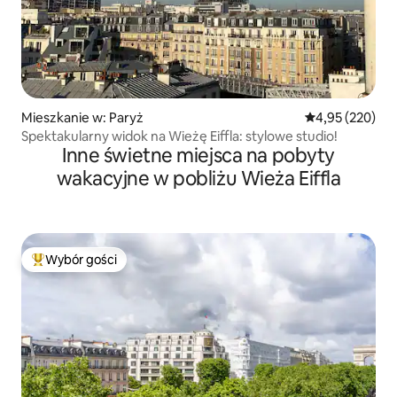
Mieszkanie w: Paryż
Średnia ocena: 
4,95 (220)
Spektakularny widok na Wieżę Eiffla: stylowe studio!
Inne świetne miejsca na pobyty
wakacyjne w pobliżu Wieża Eiffla
Wybór gości
Najpopularniejsze z kategorii Wybór gości