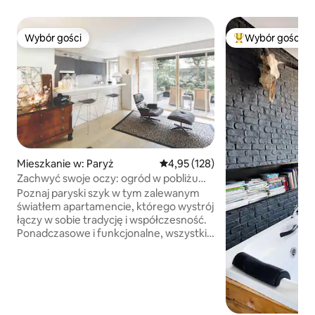
Wybór gości
Wybór gości
Wybór gości
Najpopularniejsze
Mieszkanie w: Paryż
Średnia ocena: 4,95 na 5, liczba 
4,95 (128)
Zachwyć swoje oczy: ogród w pobliżu
Wieży Eiffla
Poznaj paryski szyk w tym zalewanym
światłem apartamencie, którego wystrój
łączy w sobie tradycję i współczesność.
Ponadczasowe i funkcjonalne, wszystkie
pokoje wychodzą na uroczy ogród.
Idealne położenie, chronione przez
ogród, zaledwie kilka kroków od
brzegów Sekwany i mostu Bir-Hakeim!
Cały apartament z dostępem do
Internetu i telewizji kablowej. Na