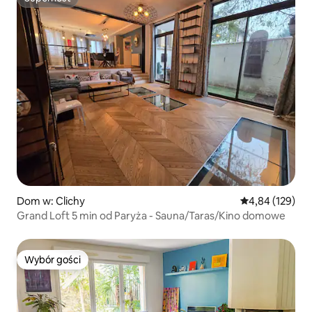
Superhost
Dom w: Clichy
Średnia ocena: 
4,84 (129)
Grand Loft 5 min od Paryża - Sauna/Taras/Kino domowe
Wybór gości
Wybór gości