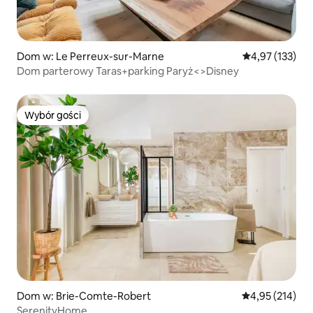
Dom w: Le Perreux-sur-Marne
Średnia ocena: 
4,97 (133)
Dom parterowy Taras+parking Paryż<>Disney
Wybór gości
Wybór gości
Dom w: Brie-Comte-Robert
Średnia ocena: 
4,95 (214)
SerenityHome