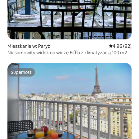
Mieszkanie w: Paryż
Średnia ocena:
4,96 (92)
Niesamowity widok na wieżę Eiffla z klimatyzacją 100 m2
Superhost
Superhost