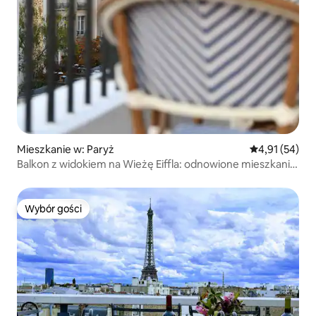
Mieszkanie w: Paryż
Średnia ocena:
4,91 (54)
Balkon z widokiem na Wieżę Eiffla: odnowione mieszkanie
z klimatyzacją
Wybór gości
Wybór gości