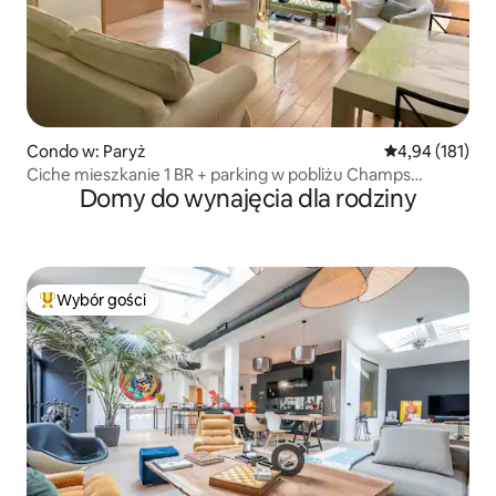
Condo w: Paryż
Średnia ocena: 
4,94 (181)
Ciche mieszkanie 1 BR + parking w pobliżu Champs
Domy do wynajęcia dla rodziny
Elysées
Wybór gości
Najpopularniejsze z kategorii Wybór gości