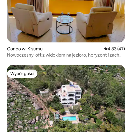
Condo w: Kisumu
Średnia ocena:
4,83 (47)
Nowoczesny loft z widokiem na jezioro, horyzont i zachód
słońca
Wybór gości
Wybór gości