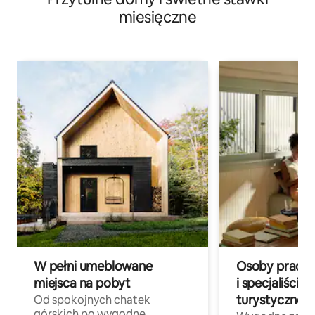
miesięczne
W pełni umeblowane
Osoby pracują
miejsca na pobyt
i specjaliści z
turystycznej
Od spokojnych chatek
górskich po wygodne