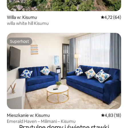
Willa w: Kisumu
Średnia ocena:
4,72 (64)
willa white hill Kisumu
Superhost
Superhost
Mieszkanie w: Kisumu
Średnia ocena:
4,83 (18)
Emerald Haven – Milimani – Kisumu
Przytulne domy i świetne stawki