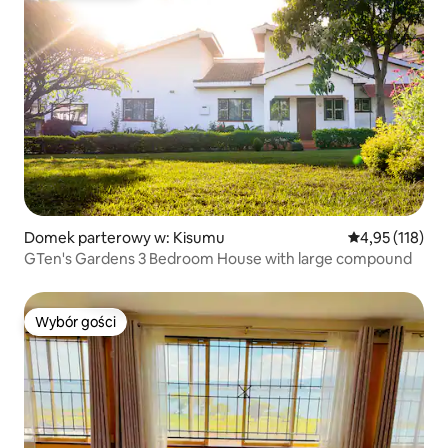
Domek parterowy w: Kisumu
Średnia ocena: 
4,95 (118)
GTen's Gardens 3 Bedroom House with large compound
Wybór gości
Wybór gości