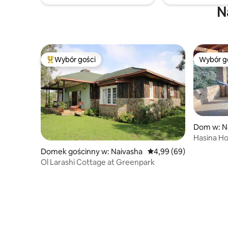
N
Wybór gości
Wybór g
Najpopularniejsze z kategorii Wybór gości
Wybór g
Dom w: N
Hasina Ho
Domek gościnny w: Naivasha
Średnia ocena: 4,99 na 5
4,99 (69)
Ol Larashi Cottage at Greenpark