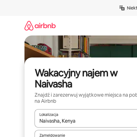
Przejdź
Niek
do
treści
Wakacyjny najem w
Naivasha
Znajdź i zarezerwuj wyjątkowe miejsca na po
na Airbnb
Lokalizacja
Gdy wyniki będą dostępne, możesz poruszać się p
Zameldowanie