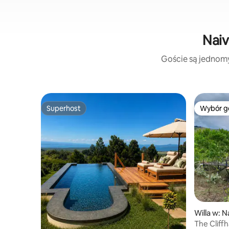
Naiv
Goście są jednomyś
Superhost
Wybór g
Superhost
Wybór g
Willa w: 
The Cliff