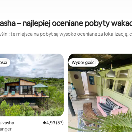
asha – najlepiej oceniane pobyty waka
lni: te miejsca na pobyt są wysoko oceniane za lokalizację, cz
ości
Wybór gości
ości
Wybór gości
Naivasha
Średnia ocena: 4,93 na 5, liczba recenzji: 57
4,93 (57)
hanger