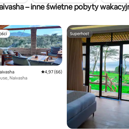
więcej o przygodzie!
aivasha – inne świetne pobyty wakacyj
ości
Superhost
ości
Superhost
aivasha
Średnia ocena: 4,97 na 5, liczba recenzji: 66
4,97 (66)
use, Naivasha
, liczba recenzji: 69