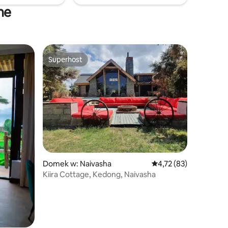
ne
Superhost
Superhost
Domek w: Naivasha
Średnia ocena: 4,72 na 
4,72 (83)
Kiira Cottage, Kedong, Naivasha