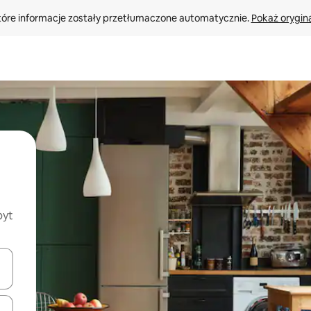
tóre informacje zostały przetłumaczone automatycznie. 
Pokaż orygina
byt
o nich za pomocą klawiszy strzałek w górę i w dół lub przeglądać j