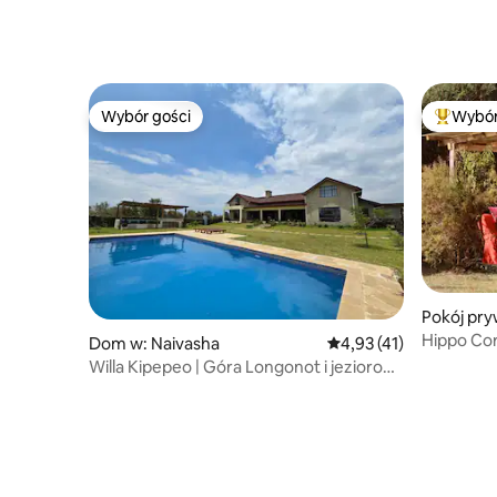
Wybór gości
Wybór
Wybór gości
Najpopul
Pokój pry
Hippo Co
Dom w: Naivasha
Średnia ocena: 4,93 na 
4,93 (41)
Willa Kipepeo | Góra Longonot i jezioro
Naivasha