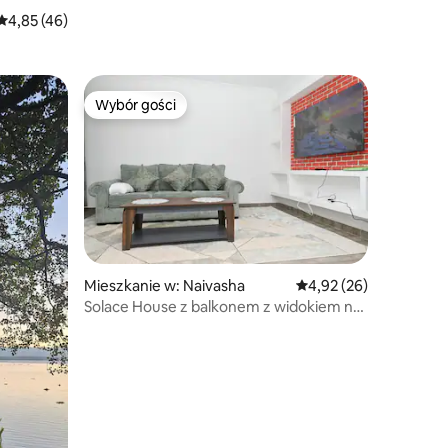
Średnia ocena: 4,85 na 5, liczba recenzji: 46
4,85 (46)
Wybór gości
Wybór gości
Mieszkanie w: Naivasha
Średnia ocena: 4,92 na 
4,92 (26)
Solace House z balkonem z widokiem na
jezioro.