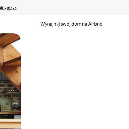
lny język
Wynajmij swój dom na Airbnb
e za pomocą gestów dotykowych lub przesuwania.