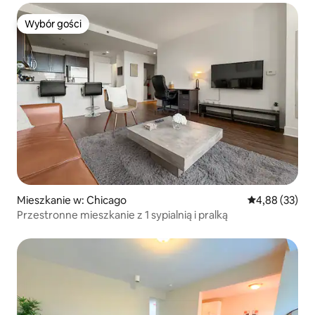
Wybór gości
Wybór gości
Mieszkanie w: Chicago
Średnia ocena:
4,88 (33)
Przestronne mieszkanie z 1 sypialnią i pralką