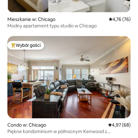
Mieszkanie w: Chicago
Średnia ocena:
4,76 (76)
Modny apartament typu studio w Chicago
Wybór gości
Najpopularniejsze z kategorii Wybór gości
Condo w: Chicago
Średnia ocena:
4,97 (68)
Piękne kondominium w północnym Kenwood z
parkingiem