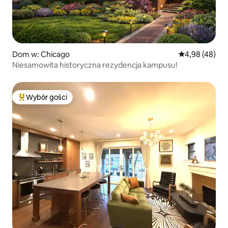
Dom w: Chicago
Średnia ocena:
4,98 (48)
Niesamowita historyczna rezydencja kampusu!
Wybór gości
Najpopularniejsze z kategorii Wybór gości