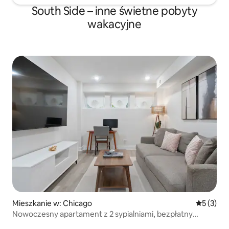
South Side – inne świetne pobyty
wakacyjne
Mieszkanie w: Chicago
Średnia oc
5 (3)
Nowoczesny apartament z 2 sypialniami, bezpłatny
parking, Obama Center, UChicago