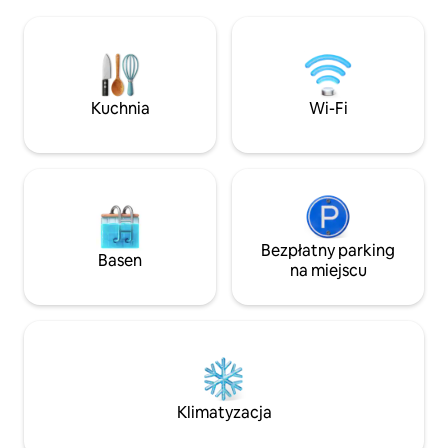
Hyde Parku, jezior
i dostępem na parterze bez schodów. Ta
kawiarni. Możesz 
przytulna przestrzeń jest idealna dla par,
zastanowić się na
które lubią się bawić, samotnych
odkryć duszę połu
poszukiwaczy przygód, osób
Ten dom, charakte
podróżujących służbowo i miłośników
dobranym wystroj
Kuchnia
Wi-Fi
wieczorów gier. Łatwy dostęp do
wykończeniami i 
centrum miasta (6 mil), Navy Pier,
dziedzictwa Bronze
Biblioteki Obamy, Millennium Park, plaży
Metropolis, oferu
(1 mila), muzeum i obiektów sportowych.
na pobyt – zarów
stylu, jak i dziedzi
Bezpłatny parking
Basen
na miejscu
Klimatyzacja