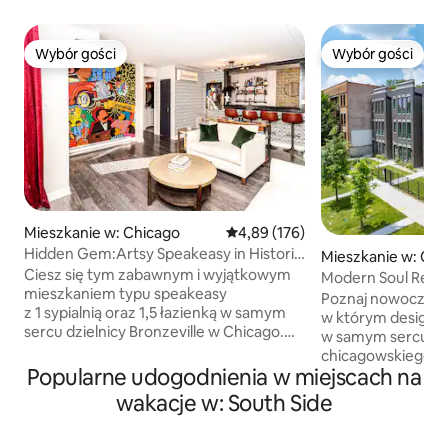
Wybór gości
Wybór gości
Wybór gości
Wybór gości
Mieszkanie w: Chicago
Średnia ocena: 4,89 na 5, liczba 
4,89 (176)
Hidden Gem:Artsy Speakeasy in Historic
Mieszkanie w: Chi
Bronzeville
Ciesz się tym zabawnym i wyjątkowym
Modern Soul Retrea
mieszkaniem typu speakeasy
w Bronzeville/Hy
Poznaj nowoczesn
z 1 sypialnią oraz 1,5 łazienką w samym
w którym design łą
sercu dzielnicy Bronzeville w Chicago.
w samym sercu l
Ten artystyczny klimat charakteryzuje
chicagowskiego Br
się eklektycznym wystrojem, ręcznie
Popularne udogodnienia w miejscach na
Przestronne miesz
malowanymi muralami, telewizorem
i 2 łazienkami łącz
wakacje w: South Side
Smart TV, barem z zlewem, studiem
minimalistyczny k
wellness, miejscem do pracy zdalnej,
ciepło. Miejsce to 
bezpłatnym parkingiem przy ulicy