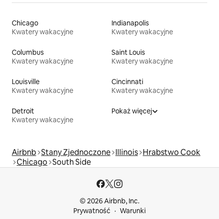
Chicago
Indianapolis
Kwatery wakacyjne
Kwatery wakacyjne
Columbus
Saint Louis
Kwatery wakacyjne
Kwatery wakacyjne
Louisville
Cincinnati
Kwatery wakacyjne
Kwatery wakacyjne
Detroit
Pokaż więcej
Kwatery wakacyjne
Airbnb
Stany Zjednoczone
Illinois
Hrabstwo Cook
Chicago
South Side
© 2026 Airbnb, Inc.
Prywatność
Warunki