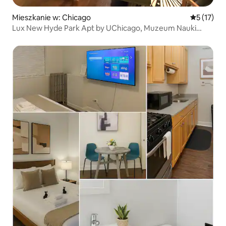
Mieszkanie w: Chicago
Średnia oce
5 (17)
Lux New Hyde Park Apt by UChicago, Muzeum Nauki
i Przemysłu