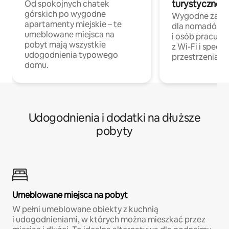
turystycznej
Od spokojnych chatek
górskich po wygodne
Wygodne zakw
apartamenty miejskie – te
dla nomadów 
umeblowane miejsca na
i osób pracując
pobyt mają wszystkie
z Wi-Fi i specja
udogodnienia typowego
przestrzenią do
domu.
Udogodnienia i dodatki na dłuższe
pobyty
Umeblowane miejsca na pobyt
W pełni umeblowane obiekty z kuchnią
i udogodnieniami, w których można mieszkać przez