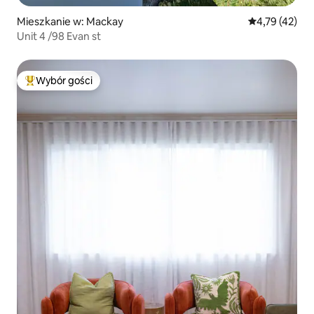
Mieszkanie w: Mackay
Średnia ocena:
4,79 (42)
Unit 4 /98 Evan st
Wybór gości
Najpopularniejsze z kategorii Wybór gości