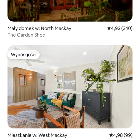
Mały domek w: North Mackay
Średnia ocena: 
4,92 (340)
The Garden Shed
Wybór gości
Wybór gości
Mieszkanie w: West Mackay
Średnia ocena:
4,98 (99)