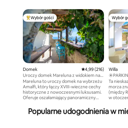
Wybór gości
Wybór g
Najpopularniejsze z kategorii Wybór gości
Wybór g
Domek
Średnia ocena: 4,99 na 5
4,99 (216)
Willa
Uroczy domek Mareluna z widokiem na
☀️PARKI
Capri
DO MORZ
Mareluna to uroczy domek na wybrzeżu
Ta nieska
Amalfi, który łączy XVIII-wieczne cechy
morza zna
historyczne z nowoczesnymi luksusami.
(między R
Oferuje oszałamiający panoramiczny
w otocze
widok na morze i eleganckie wnętrza z
i pomara
detalami, takimi jak kasztanowe belki,
solarium
Popularne udogodnienia w mi
tradycyjne płytki i nowoczesne
morza. Może pomieścić 3 gości. Parking
udogodnienia, takie jak klimatyzacja i
dostępny z
inteligentny telewizor. Wyjątkowe
wynajmu o