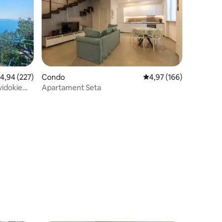
rednia ocena: 4,94 na 5, liczba recenzji: 227
4,94 (227)
Condo
Średnia ocena: 4,97 na 5
4,97 (166)
 widokiem
Apartament Seta