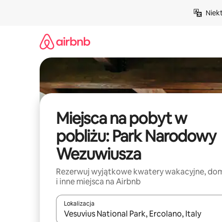
Przejdź
Niek
do
treści
Miejsca na pobyt w
pobliżu: Park Narodowy
Wezuwiusza
Rezerwuj wyjątkowe kwatery wakacyjne, do
i inne miejsca na Airbnb
Lokalizacja
Gdy wyniki będą dostępne, możesz poruszać się p