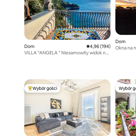
Dom
Dom
Średnia ocena: 4,96 na 5
4,96 (194)
Okna na n
VILLA "ANGELA " Niesamowity widok na
widokiem
morze
Wybór gości
Wybór g
Najpopularniejsze z kategorii Wybór gości
Wybór g