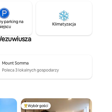
m
od plaży. Zrelaksuj się na prywatnym
 linowej,
tarasie i wybierz się na spacer po
m od
ogrodzie pełnym kwitnących owoców
takich jak
i warzyw wśród drzew cytrynowych. Villa
an Martino.
ny parking na
Paradiso oferuje malowniczą ucieczkę od
Klimatyzacja
iejscu
codzienności na pięknym Wybrzeżu
Amalfi.
Wezuwiusza
Mount Somma
Poleca 3 lokalnych gospodarzy
Wybór gości
Najpopularniejsze z kategorii Wybór gości