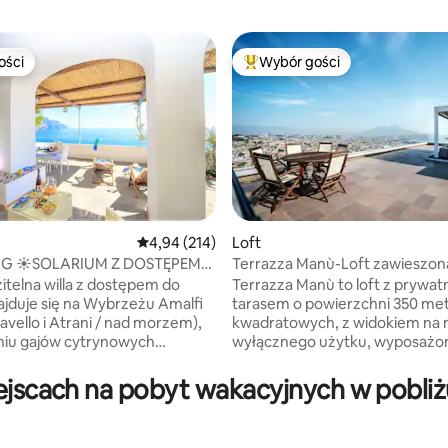
ości
Wybór gości
ości
Najpopularniejsze z kategorii 
, liczba recenzji: 216
Średnia ocena: 4,94 na 5, liczba recenzji: 214
4,94 (214)
Loft
NG ☀️SOLARIUM Z DOSTĘPEM
Terrazza Manù-Loft zawieszon
A ☀️ RAVELLO NAD MORZEM
miastem-Vomero
zitelna willa z dostępem do
Terrazza Manù to loft z prywa
jduje się na Wybrzeżu Amalfi
tarasem o powierzchni 350 me
avello i Atrani / nad morzem),
kwadratowych, z widokiem na m
niu gajów cytrynowych
wyłącznego użytku, wyposażo
ńczowych, z przestronnym
solarium, prysznic na zewnątrz, g
 i bezpośrednim dostępem do
do pizzy, markizę z telewizore
ejscach na pobyt wakacyjnych w pobli
zewnątrz i z niezwykłym widok
a dodatkową opłatą. Cena
miasto. Położony w słynnej dzie
bejmuje: prąd, pościel,
Vomero, niedaleko od centrum