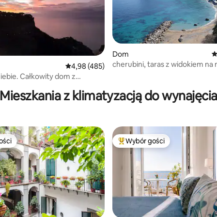
Dom
Ś
cherubini, taras z widokiem na
Średnia ocena: 4,98 na 5, liczba recenzji: 485
4,98 (485)
, liczba recenzji: 194
iebie. Całkowity dom z
 na morze!
Mieszkania z klimatyzacją do wynajęci
ości
Wybór gości
ości
Najpopularniejsze z kategorii 