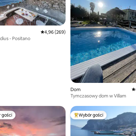
, liczba recenzji: 185
Średnia ocena: 4,96 na 5, liczba recenzji: 269
4,96 (269)
dius - Positano
Dom
Śr
Tymczasowy dom w Villam
 gości
Wybór gości
arniejsze z kategorii Wybór gości
Najpopularniejsze z kategorii 