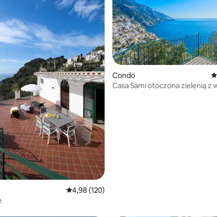
Condo
Ś
Casa Sami otoczona zielenią z
na morze
 liczba recenzji: 308
Średnia ocena: 4,98 na 5, liczba recenzji: 120
4,98 (120)
e