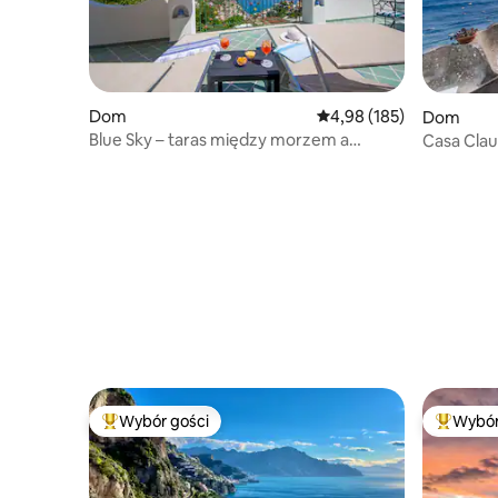
Dom
Średnia ocena: 4,98 na 5
4,98 (185)
Dom
Blue Sky – taras między morzem a
Casa Clau
górami
Wybór gości
Wybór
Najpopularniejsze z kategorii Wybór gości
Najpopul