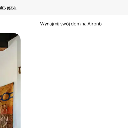
lny język
Wynajmij swój dom na Airbnb
e za pomocą gestów dotykowych lub przesuwania.