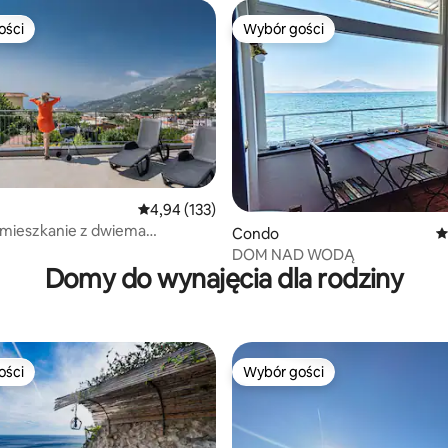
ości
Wybór gości
ości
Wybór gości
Średnia ocena: 4,94 na 5, liczba recenzji: 133
4,94 (133)
, liczba recenzji: 123
 mieszkanie z dwiema
Condo
Ś
mi w pobliżu Sorrento
DOM NAD WODĄ
Domy do wynajęcia dla rodziny
ości
Wybór gości
ości
Wybór gości