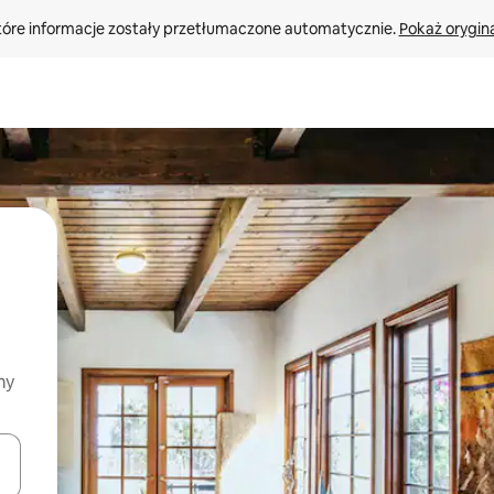
tóre informacje zostały przetłumaczone automatycznie. 
Pokaż orygina
my
o nich za pomocą klawiszy strzałek w górę i w dół lub przeglądać j