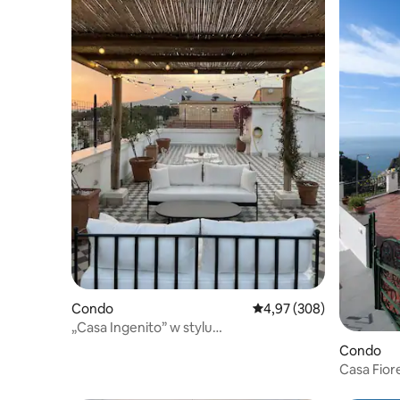
Condo
Średnia ocena: 4,97 na 5,
4,97 (308)
„Casa Ingenito” w stylu
śródziemnomorskim z tarasem na dachu
Condo
Casa Fior